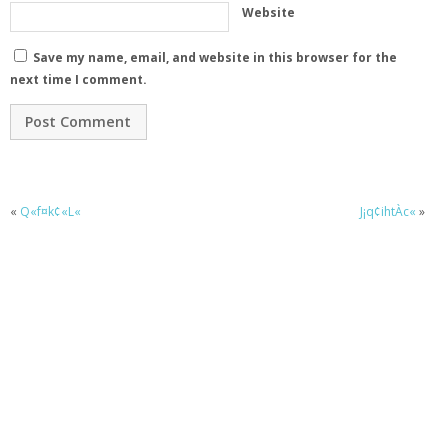
Website
Save my name, email, and website in this browser for the
next time I comment.
«
Q«f¤k¢«L«
J¡q¢ihtÀc«
»