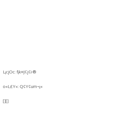
L¡cjOc: f¡k¤J¢j¢i·®
o«L£Y«: Q¢Y¢um¬¡«
[][]