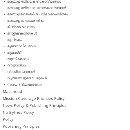
മലയാളത്തിലെ മഹാകാവ്യങ്ങള്‍
മലയാളത്തിലെ സന്ദേശകാവ്യങ്ങള്‍
മലയാളബൈബിള്‍ പരിഭാഷാചരിത്രം
മലയാളഭാഷാചരിത്രം
മിശ്രഭാഷാ വാദം
മിസ്റ്റിക് കവിതകള്‍
മുക്തകം
മൂലദ്രാവിഡഭാഷ
മൂലഭദ്രി
യൂണികോഡ്
വായനദിനം
വിപരീത പദങ്ങള്‍
വൃത്തങ്ങളുടെ പേരുകള്‍
സന്ധി (വ്യാകരണം)
Mast head
Mission Coverage Priorities Policy
News Policy & Publishing Principles
No Bylines Policy
Policy
Publishing Principles