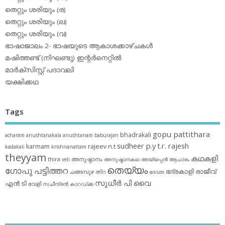
തെറ്റും ശരിയും (ര)
തെറ്റും ശരിയും (ല)
തെറ്റും ശരിയും (വ)
ഭാഷാജാലം 2- ഭാഷയുടെ ആകാശക്കാഴ്ചകള്‍
മഷിത്തണ്ട് (നിഘണ്ടു) ഇന്റര്‍നെറ്റില്‍
മാര്‍ക്‌സിസ്റ്റ് പദാവലി
യക്ഷിക്കഥ
Tags
gopu pattithara
bhadrakali
acharam
anushtanakala
anushtanam
baburajan
sudheer p.y
t.r. rajesh
karmam
rajeev n.t
kadakali
krishnanattam
theyyam
കഥകളി
thira
അനുഷ്ഠാനം
veli
അനുഷ്ഠാനകല
അയ്യപ്പന്‍
ആചാരം
തെയ്യം
ഗോപു പട്ടിത്തറ
ഭദ്രകാളി
രാജീവ്
ചങ്ങമ്പുഴ
തിറ
ദേവത
സുധീര്‍ പി വൈ
എൻ ടി
വേളി
സചീന്ദ്രന്‍ കാറഡ്ക്ക