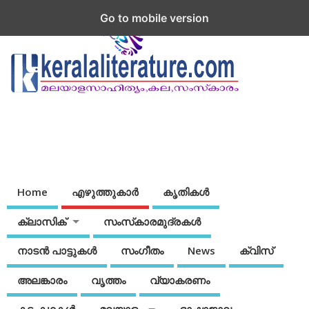
Go to mobile version
Home
എഴുത്തുകാര്‍
കൃതികൾ
ക്ലാസിക്
സംസ്‌കാരമുദ്രകള്‍
നാടന്‍ പാട്ടുകള്‍
സംഗീതം
News
ക്വിസ്
അലങ്കാരം
വൃത്തം
വ്യാകരണം