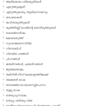
ആദ്യകാല പദ്യകൃതികള്‍
എഴുത്തുകളരി
എഴുത്തുകാരും തൂലികാനാമവും
കടംകഥകള്‍
കവിതാമുത്തുകള്‍
കുഞ്ഞിണ്ണി മാഷിന്റെ മൊഴിമുത്തുകള്‍
കൊല്ലവര്‍ഷം
കോലെഴുത്ത്
ഗൂഢാലേഖനവിദ്യ
ഗ്രന്ഥലിപി
ഗ്രാമ്യ പദങ്ങള്‍
ചിഹ്നങ്ങള്‍
ജന്മദിനങ്ങള്‍, ചരമദിനങ്ങള്‍
ജൂതമലയാളം
തമിഴില്‍ നിന്ന് മലയാളത്തിലേക്ക്
തലശേരി ഭാഷ
താരതമ്യ ഭാഷാശാസ്ത്രപഠനം
തുളു ഭാഷ
തെരുവുനാടകം
തെറ്റും ശരിയും (അ)
ദേശീയ ഗ്രന്ഥശാല ലിപ്യന്തരണ പദ്ധതി