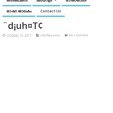
കടംകഥകള്‍
മലയാളം
ഭാഷാജാലം
ഭാഷാ ജാലകം
Contact Us
¨d¡uh¤T¢
October 13, 2017
സിനിമാഗാനം
No Comment