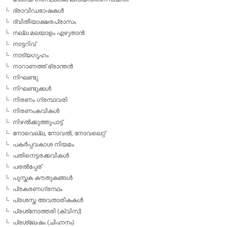
ദ്രാവിഡഭാഷകള്‍
ദ്വിതീയാക്ഷരപ്രാസം
നല്ല മലയാളം എഴുതാന്‍
നാട്ടറിവ്
നാട്യഗൃഹം
നാറാണത്ത് ഭ്രാന്തന്‍
നിഘണ്ടു
നിഘണ്ടുക്കള്‍
നിരണം ഗ്രന്ഥവരി
നിരണംകവികള്‍
നിഴല്‍ക്കുത്തുപാട്ട്
നോവെല്ല, നോവല്‍, നോവലെറ്റ്
പകര്‍പ്പവകാശ നിയമം
പതിനെട്ടരക്കവികള്‍
പരല്‍പ്പേര്
പുസ്തക കൗതുകങ്ങള്‍
പ്രകരണഗ്രന്ഥം
പ്രശസ്ത അവതാരികകള്‍
പ്രശ്‌നോത്തരി (ക്വിസ്)
പ്രശ്ലേഷം (ചിഹ്നനം)