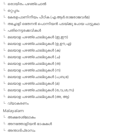
ഒരായിരം പഴഞ്ചൊല്‍
ഒറ്റപ്പദം
കേരളപാണിനീയം പീഠിക (എ.ആര്‍.രാജരാജവര്‍മ)
തച്ചോളി ഒതേനൻ പൊന്നിയൻ പടയ്‌ക്കു പോയ പാട്ടുകഥ
പതിനെട്ടരക്കവികള്‍
മലയാള പഴഞ്ചൊല്ലുകള്‍ (ഇ,ഈ)
മലയാള പഴഞ്ചൊല്ലുകള്‍ (ഉ,ഊ,എ)
മലയാള പഴഞ്ചൊല്ലുകള്‍ (ക)
മലയാള പഴഞ്ചൊല്ലുകള്‍ (ച)
മലയാള പഴഞ്ചൊല്ലുകള്‍ (ത)
മലയാള പഴഞ്ചൊല്ലുകള്‍ (ന)
മലയാള പഴഞ്ചൊല്ലുകള്‍ (പ,ബ,ഭ)
മലയാള പഴഞ്ചൊല്ലുകള്‍ (മ)
മലയാള പഴഞ്ചൊല്ലുകള്‍ (ര,വ,ശ,സ)
മലയാള പഴഞ്ചൊല്ലുകൾ (അ, ആ)
വ്യാകരണം
Malayalam
അക്ഷരശ്ലോകം
അനത്തോളിയന്‍ ഭാഷകള്‍
അന്താദിപ്രാസം