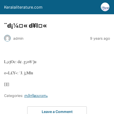
Keralaliterature.com
¨d¡¼¤« d¥l¤«
admin
9 years ago
L¡cjOc: d¢. g¡o®´ju
o«L£Y«: ¨J. j¡Mlu
[][]
Categories:
സിനിമാഗാനം
Leave a Comment