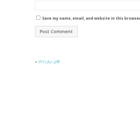
Save my name, email, and website in this browse
«
dY¢c¡k¡« j¡l®