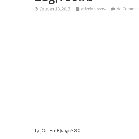
October 13, 2017
സിനിമാഗാനം
No Commen
L¡cjOc: ±m£J¤h¡juYØ¢