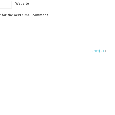
Website
r for the next time I comment.
d¤n¬j¡L«
»