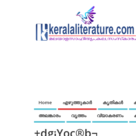
Home
എഴുത്തുകാര്‍
കൃതികൾ
അലങ്കാരം
വൃത്തം
വ്യാകരണം
±dg¡Yoc®b¬