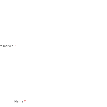
are marked
*
Name
*