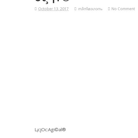
October 13, 2017
സിനിമാഗാനം
No Comment
L¡cjOc:Agi©al®