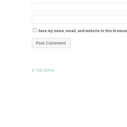
Save my name, email, and website in this browse
«
¨Y¡½¨us h´w