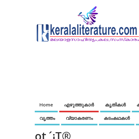
Home
എഴുത്തുകാര്‍
കൃതികൾ
വൃത്തം
വ്യാകരണം
കടംകഥകള്‍
ot¸´¡T®