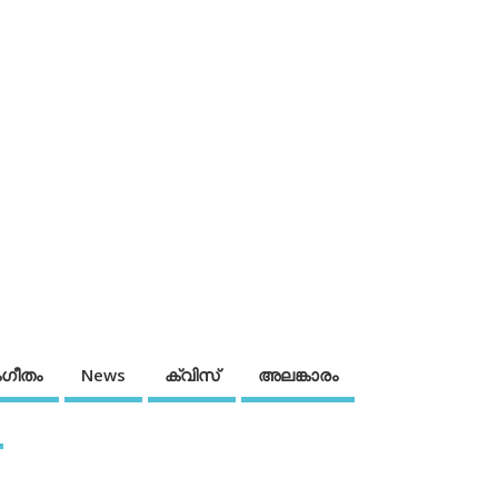
ഗീതം
News
ക്വിസ്
അലങ്കാരം