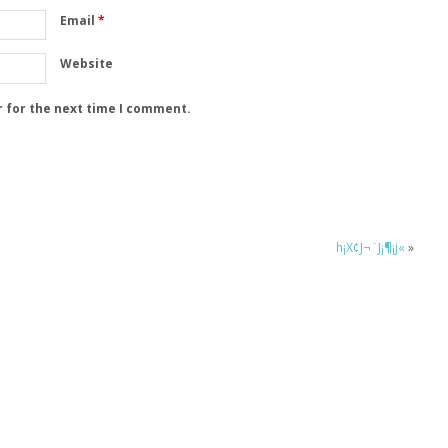
Email
*
Website
r for the next time I comment.
h¡X¢J¬¨J¡¶¡j«
»