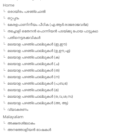
Home
ഒരായിരം പഴഞ്ചൊല്‍
ഒറ്റപ്പദം
കേരളപാണിനീയം പീഠിക (എ.ആര്‍.രാജരാജവര്‍മ)
തച്ചോളി ഒതേനൻ പൊന്നിയൻ പടയ്‌ക്കു പോയ പാട്ടുകഥ
പതിനെട്ടരക്കവികള്‍
മലയാള പഴഞ്ചൊല്ലുകള്‍ (ഇ,ഈ)
മലയാള പഴഞ്ചൊല്ലുകള്‍ (ഉ,ഊ,എ)
മലയാള പഴഞ്ചൊല്ലുകള്‍ (ക)
മലയാള പഴഞ്ചൊല്ലുകള്‍ (ച)
മലയാള പഴഞ്ചൊല്ലുകള്‍ (ത)
മലയാള പഴഞ്ചൊല്ലുകള്‍ (ന)
മലയാള പഴഞ്ചൊല്ലുകള്‍ (പ,ബ,ഭ)
മലയാള പഴഞ്ചൊല്ലുകള്‍ (മ)
മലയാള പഴഞ്ചൊല്ലുകള്‍ (ര,വ,ശ,സ)
മലയാള പഴഞ്ചൊല്ലുകൾ (അ, ആ)
വ്യാകരണം
Malayalam
അക്ഷരശ്ലോകം
അനത്തോളിയന്‍ ഭാഷകള്‍