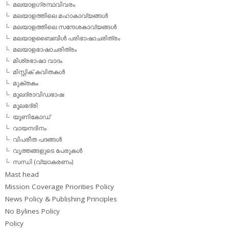
മലയാളഗ്രന്ഥവിവരം
മലയാളത്തിലെ മഹാകാവ്യങ്ങള്‍
മലയാളത്തിലെ സന്ദേശകാവ്യങ്ങള്‍
മലയാളബൈബിള്‍ പരിഭാഷാചരിത്രം
മലയാളഭാഷാചരിത്രം
മിശ്രഭാഷാ വാദം
മിസ്റ്റിക് കവിതകള്‍
മുക്തകം
മൂലദ്രാവിഡഭാഷ
മൂലഭദ്രി
യൂണികോഡ്
വായനദിനം
വിപരീത പദങ്ങള്‍
വൃത്തങ്ങളുടെ പേരുകള്‍
സന്ധി (വ്യാകരണം)
Mast head
Mission Coverage Priorities Policy
News Policy & Publishing Principles
No Bylines Policy
Policy