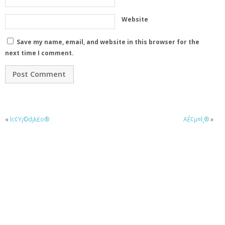
Website
Save my name, email, and website in this browser for the
next time I comment.
«
lc¢Y¡©d¡k£o®
AÉ¢µ¤l¸®
»