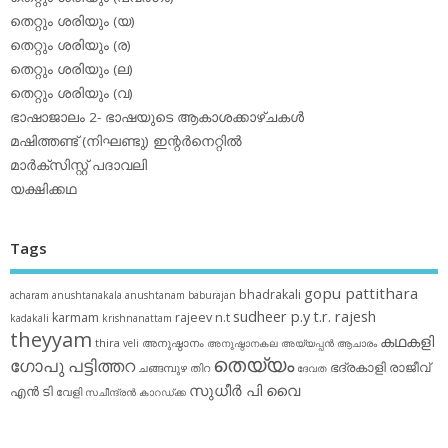
തെറ്റും ശരിയും (യ)
തെറ്റും ശരിയും (ര)
തെറ്റും ശരിയും (ല)
തെറ്റും ശരിയും (വ)
ഭാഷാജാലം 2- ഭാഷയുടെ ആകാശക്കാഴ്ചകള്‍
മഷിത്തണ്ട് (നിഘണ്ടു) ഇന്റര്‍നെറ്റില്‍
മാര്‍ക്‌സിസ്റ്റ് പദാവലി
യക്ഷിക്കഥ
Tags
gopu pattithara
bhadrakali
acharam
anushtanakala
anushtanam
baburajan
sudheer p.y
t.r. rajesh
karmam
rajeev n.t
kadakali
krishnanattam
theyyam
കഥകളി
thira
അനുഷ്ഠാനം
veli
അനുഷ്ഠാനകല
അയ്യപ്പന്‍
ആചാരം
തെയ്യം
ഗോപു പട്ടിത്തറ
ഭദ്രകാളി
രാജീവ്
ചങ്ങമ്പുഴ
തിറ
ദേവത
സുധീര്‍ പി വൈ
എൻ ടി
വേളി
സചീന്ദ്രന്‍ കാറഡ്ക്ക