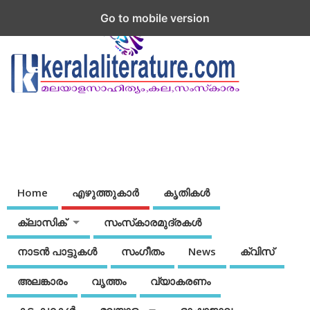
Go to mobile version
Home
എഴുത്തുകാര്‍
കൃതികൾ
ക്ലാസിക്
സംസ്‌കാരമുദ്രകള്‍
നാടന്‍ പാട്ടുകള്‍
സംഗീതം
News
ക്വിസ്
അലങ്കാരം
വൃത്തം
വ്യാകരണം