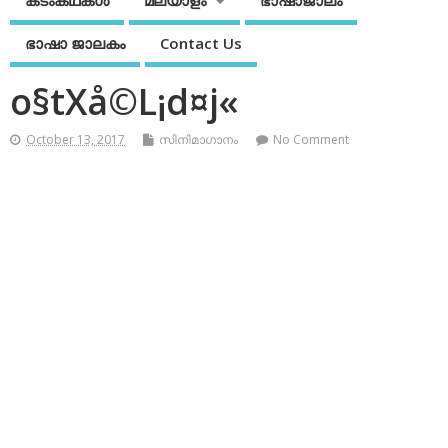
കടംകഥകള്‍
മലയാളം
ഭാഷാജാലം
ഭാഷാ ജാലകം
Contact Us
o§tXå©L¡d¤j«
October 13, 2017
സിനിമാഗാനം
No Comment