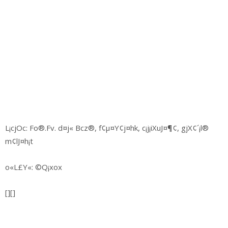
L¡cjOc: Fo®.Fv. d¤j« Bcz®, f¢µ¤Y¢j¤hk, c¡j¡iXuJ¤¶¢, gjX¢´¡l®
m¢lJ¤h¡t
o«L£Y«: ©Q¡xox
[][]