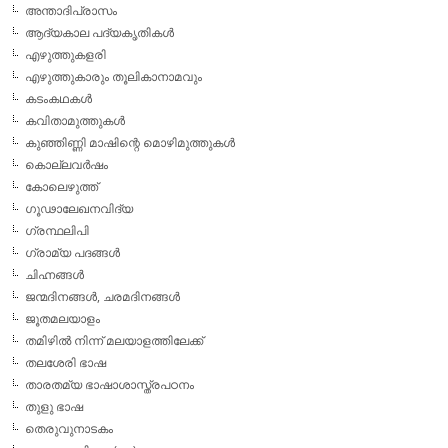
അന്താദിപ്രാസം
ആദ്യകാല പദ്യകൃതികള്‍
എഴുത്തുകളരി
എഴുത്തുകാരും തൂലികാനാമവും
കടംകഥകള്‍
കവിതാമുത്തുകള്‍
കുഞ്ഞിണ്ണി മാഷിന്റെ മൊഴിമുത്തുകള്‍
കൊല്ലവര്‍ഷം
കോലെഴുത്ത്
ഗൂഢാലേഖനവിദ്യ
ഗ്രന്ഥലിപി
ഗ്രാമ്യ പദങ്ങള്‍
ചിഹ്നങ്ങള്‍
ജന്മദിനങ്ങള്‍, ചരമദിനങ്ങള്‍
ജൂതമലയാളം
തമിഴില്‍ നിന്ന് മലയാളത്തിലേക്ക്
തലശേരി ഭാഷ
താരതമ്യ ഭാഷാശാസ്ത്രപഠനം
തുളു ഭാഷ
തെരുവുനാടകം