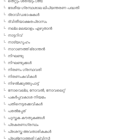
തെറ്റും ശരിയും (അ)
ദേശീയ ഗ്രന്ഥശാല ലിപ്യന്തരണ പദ്ധതി
ദ്രാവിഡഭാഷകള്‍
ദ്വിതീയാക്ഷരപ്രാസം
നല്ല മലയാളം എഴുതാന്‍
നാട്ടറിവ്
നാട്യഗൃഹം
നാറാണത്ത് ഭ്രാന്തന്‍
നിഘണ്ടു
നിഘണ്ടുക്കള്‍
നിരണം ഗ്രന്ഥവരി
നിരണംകവികള്‍
നിഴല്‍ക്കുത്തുപാട്ട്
നോവെല്ല, നോവല്‍, നോവലെറ്റ്
പകര്‍പ്പവകാശ നിയമം
പതിനെട്ടരക്കവികള്‍
പരല്‍പ്പേര്
പുസ്തക കൗതുകങ്ങള്‍
പ്രകരണഗ്രന്ഥം
പ്രശസ്ത അവതാരികകള്‍
പ്രശ്‌നോത്തരി (ക്വിസ്)