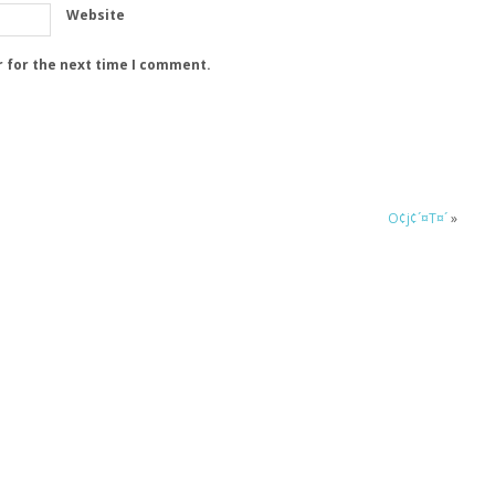
Website
r for the next time I comment.
O¢j¢´¤T¤´
»