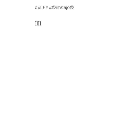
o«L£Y«:©im¤a¡o®
[][]