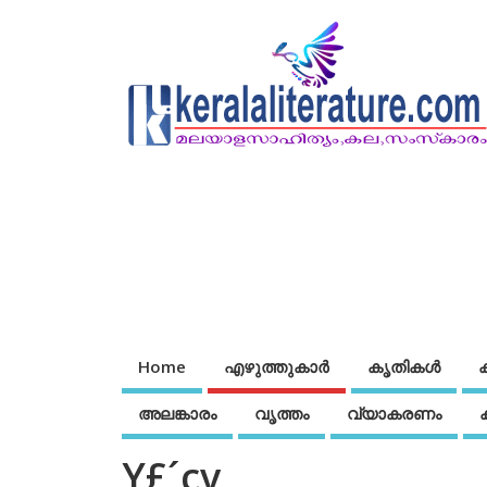
Home
എഴുത്തുകാര്‍
കൃതികൾ
അലങ്കാരം
വൃത്തം
വ്യാകരണം
Y£´cv