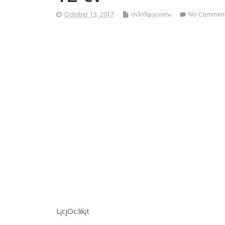
October 13, 2017
സിനിമാഗാനം
No Commen
L¡cjOc:lik¡t