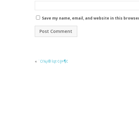
Save my name, email, and website in this browse
«
¨O¼¡i® lqt·¢iJ¤¶¢