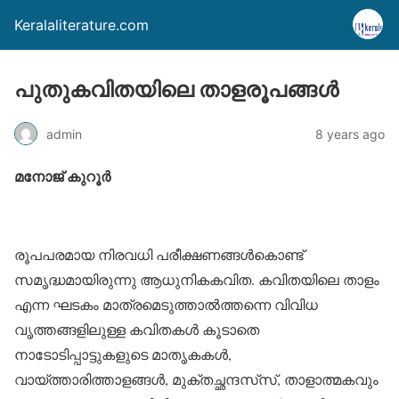
Keralaliterature.com
പുതുകവിതയിലെ താളരൂപങ്ങള്‍
admin
8 years ago
മനോജ് കുറൂര്‍
രൂപപരമായ നിരവധി പരീക്ഷണങ്ങള്‍കൊണ്ട്
സമൃദ്ധമായിരുന്നു ആധുനികകവിത. കവിതയിലെ താളം
എന്ന ഘടകം മാത്രമെടുത്താല്‍ത്തന്നെ വിവിധ
വൃത്തങ്ങളിലുള്ള കവിതകള്‍ കൂടാതെ
നാടോടിപ്പാട്ടുകളുടെ മാതൃകകള്‍,
വായ്ത്താരിത്താളങ്ങള്‍, മുക്തച്ഛന്ദസ്‌സ്, താളാത്മകവും