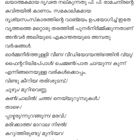
ലയാത്മകമായ ദൃഢത നല്കുന്നതു പി. പി. രാമചന്ദ്രന്റെ
കവിതയില്‍ കാണാം. സമകാലികമായ
ദൃശ്യസംസ്‌കാരത്തിന്റെ വാങ്മയം ഉപയോഗിച്ച് ഇതേ
വൃത്തത്തെ മറ്റൊരു തരത്തില്‍ പുനര്‍നിര്‍മ്മിക്കുന്നതാണ്
അന്‍വര്‍ അലിയുടെ ഏകാന്തതയുടെ അമ്പതു
വര്‍ഷങ്ങള്‍.
ഓര്‍മ്മനീര്‍/ത്തുള്ളി/ വീണ/ വീഡിയോ/യന്ത്ര/ത്തിന്‍ വ്യൂ/
ഫൈന്ററി/ലിപേ്പാള്‍/ ചെമ്മണ്‍/പാത ചാ/യുന്ന/ കുന്ന്
എന്നിങ്ങനെയുള്ള വരികള്‍ക്കൊപ്പം,
വിണ്ടു കീ/റിയ/ തരി/ശുടമ്പ്,/
ചൂഴും/ മുറി/വെണ്ണ,
കണ്‍/ചാലില്‍/ ചത്ത/ നെയ്യുറു/മ്പുകള്‍,/
താഴെ-/
പ്പാഴ്മരു/ന്നുറ/ങ്ങുന്ന/ മരവി,/
മരി/ക്കാത്ത/ മാറാല/ നിഴല്‍/
കറു/ത്തിരുണ്ടു/ മുനി/യറ/