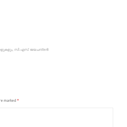
ളുകളും
,
സി.എസ്. ജയചന്ദ്രന്‍
are marked
*