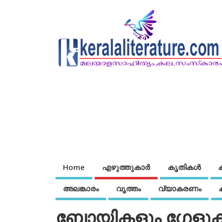
Home
എഴുത്തുകാര്‍
കൃതികൾ
അലങ്കാരം
വൃത്തം
വ്യാകരണം
ബോയികളും ഗേളുക