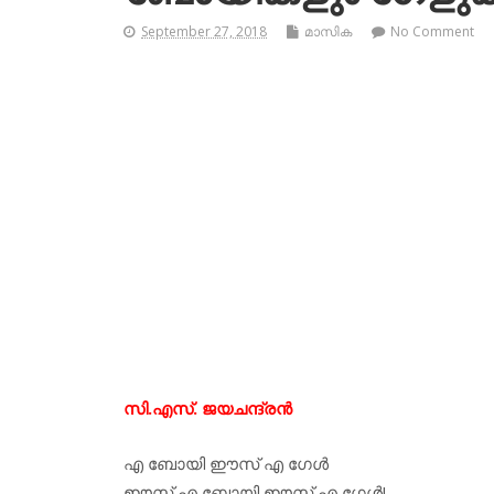
September 27, 2018
മാസിക
No Comment
സി.എസ്. ജയചന്ദ്രന്‍
എ ബോയി ഈസ് എ ഗേള്‍
ഈസ് എ ബോയി ഈസ് എ ഗേള്‍!