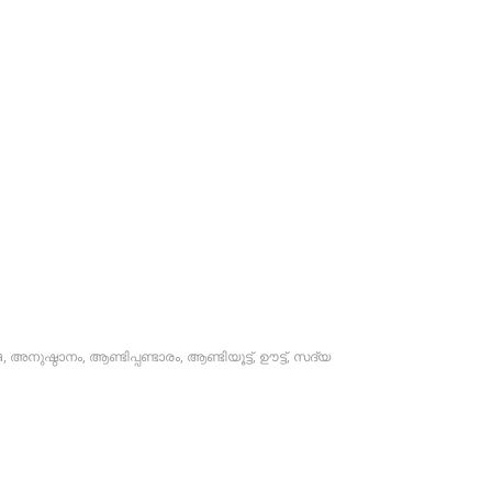
a
,
അനുഷ്ഠാനം
,
ആണ്ടിപ്പണ്ടാരം
,
ആണ്ടിയൂട്ട്‌
,
ഊട്ട്
,
സദ്യ