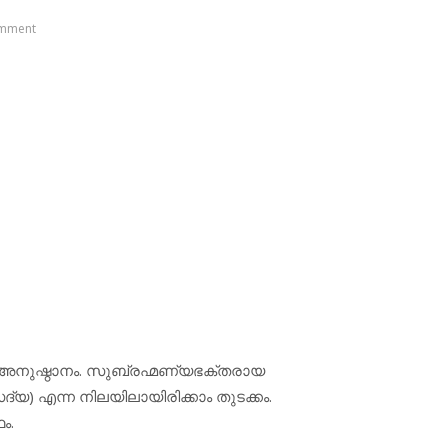
mment
രു അനുഷ്ഠാനം. സുബ്രഹ്മണ്യഭക്തരായ
 (സദ്യ) എന്ന നിലയിലായിരിക്കാം തുടക്കം.
ം.