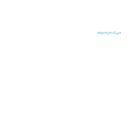
ആണ്ടുനേര്‍ച്ച
»