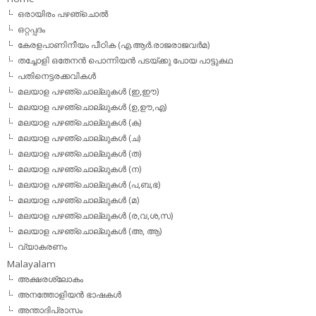
ഒരായിരം പഴഞ്ചൊല്‍
ഒറ്റപ്പദം
കേരളപാണിനീയം പീഠിക (എ.ആര്‍.രാജരാജവര്‍മ)
തച്ചോളി ഒതേനൻ പൊന്നിയൻ പടയ്‌ക്കു പോയ പാട്ടുകഥ
പതിനെട്ടരക്കവികള്‍
മലയാള പഴഞ്ചൊല്ലുകള്‍ (ഇ,ഈ)
മലയാള പഴഞ്ചൊല്ലുകള്‍ (ഉ,ഊ,എ)
മലയാള പഴഞ്ചൊല്ലുകള്‍ (ക)
മലയാള പഴഞ്ചൊല്ലുകള്‍ (ച)
മലയാള പഴഞ്ചൊല്ലുകള്‍ (ത)
മലയാള പഴഞ്ചൊല്ലുകള്‍ (ന)
മലയാള പഴഞ്ചൊല്ലുകള്‍ (പ,ബ,ഭ)
മലയാള പഴഞ്ചൊല്ലുകള്‍ (മ)
മലയാള പഴഞ്ചൊല്ലുകള്‍ (ര,വ,ശ,സ)
മലയാള പഴഞ്ചൊല്ലുകൾ (അ, ആ)
വ്യാകരണം
Malayalam
അക്ഷരശ്ലോകം
അനത്തോളിയന്‍ ഭാഷകള്‍
അന്താദിപ്രാസം