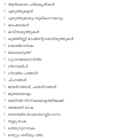
ആദ്യകാല പദ്യകൃതികള്‍
എഴുത്തുകളരി
എഴുത്തുകാരും തൂലികാനാമവും
കടംകഥകള്‍
കവിതാമുത്തുകള്‍
കുഞ്ഞിണ്ണി മാഷിന്റെ മൊഴിമുത്തുകള്‍
കൊല്ലവര്‍ഷം
കോലെഴുത്ത്
ഗൂഢാലേഖനവിദ്യ
ഗ്രന്ഥലിപി
ഗ്രാമ്യ പദങ്ങള്‍
ചിഹ്നങ്ങള്‍
ജന്മദിനങ്ങള്‍, ചരമദിനങ്ങള്‍
ജൂതമലയാളം
തമിഴില്‍ നിന്ന് മലയാളത്തിലേക്ക്
തലശേരി ഭാഷ
താരതമ്യ ഭാഷാശാസ്ത്രപഠനം
തുളു ഭാഷ
തെരുവുനാടകം
തെറ്റും ശരിയും (അ)