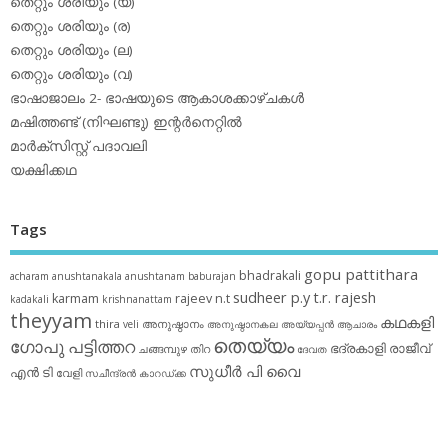
തെറ്റും ശരിയും (യ)
തെറ്റും ശരിയും (ര)
തെറ്റും ശരിയും (ല)
തെറ്റും ശരിയും (വ)
ഭാഷാജാലം 2- ഭാഷയുടെ ആകാശക്കാഴ്ചകള്‍
മഷിത്തണ്ട് (നിഘണ്ടു) ഇന്റര്‍നെറ്റില്‍
മാര്‍ക്‌സിസ്റ്റ് പദാവലി
യക്ഷിക്കഥ
Tags
gopu pattithara
bhadrakali
acharam
anushtanakala
anushtanam
baburajan
sudheer p.y
t.r. rajesh
karmam
rajeev n.t
kadakali
krishnanattam
theyyam
കഥകളി
thira
അനുഷ്ഠാനം
veli
അനുഷ്ഠാനകല
അയ്യപ്പന്‍
ആചാരം
തെയ്യം
ഗോപു പട്ടിത്തറ
ഭദ്രകാളി
രാജീവ്
ചങ്ങമ്പുഴ
തിറ
ദേവത
സുധീര്‍ പി വൈ
എൻ ടി
വേളി
സചീന്ദ്രന്‍ കാറഡ്ക്ക