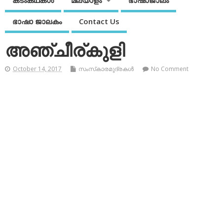
കടംകഥകള്‍
മലയാളം
ഭാഷാജാലം
ഭാഷാ ജാലകം
Contact Us
അഞ്ചീര്കുളി
October 14, 2017
സംസ്‌കാരമുദ്രകള്‍
No Comment