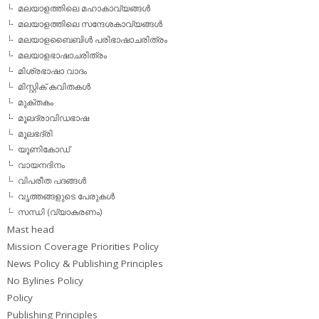
മലയാളത്തിലെ മഹാകാവ്യങ്ങള്‍
മലയാളത്തിലെ സന്ദേശകാവ്യങ്ങള്‍
മലയാളബൈബിള്‍ പരിഭാഷാചരിത്രം
മലയാളഭാഷാചരിത്രം
മിശ്രഭാഷാ വാദം
മിസ്റ്റിക് കവിതകള്‍
മുക്തകം
മൂലദ്രാവിഡഭാഷ
മൂലഭദ്രി
യൂണികോഡ്
വായനദിനം
വിപരീത പദങ്ങള്‍
വൃത്തങ്ങളുടെ പേരുകള്‍
സന്ധി (വ്യാകരണം)
Mast head
Mission Coverage Priorities Policy
News Policy & Publishing Principles
No Bylines Policy
Policy
Publishing Principles