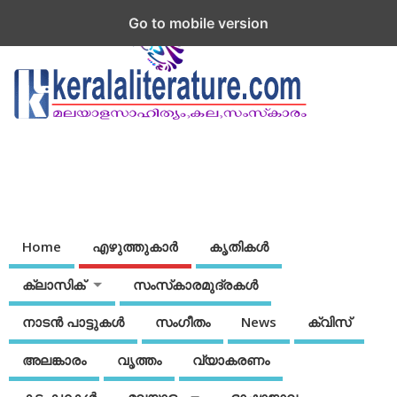
Go to mobile version
Home
എഴുത്തുകാര്‍
കൃതികൾ
ക്ലാസിക്
സംസ്‌കാരമുദ്രകള്‍
നാടന്‍ പാട്ടുകള്‍
സംഗീതം
News
ക്വിസ്
അലങ്കാരം
വൃത്തം
വ്യാകരണം