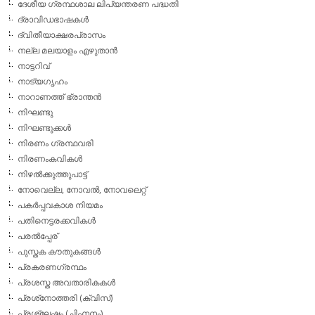
ദേശീയ ഗ്രന്ഥശാല ലിപ്യന്തരണ പദ്ധതി
ദ്രാവിഡഭാഷകള്‍
ദ്വിതീയാക്ഷരപ്രാസം
നല്ല മലയാളം എഴുതാന്‍
നാട്ടറിവ്
നാട്യഗൃഹം
നാറാണത്ത് ഭ്രാന്തന്‍
നിഘണ്ടു
നിഘണ്ടുക്കള്‍
നിരണം ഗ്രന്ഥവരി
നിരണംകവികള്‍
നിഴല്‍ക്കുത്തുപാട്ട്
നോവെല്ല, നോവല്‍, നോവലെറ്റ്
പകര്‍പ്പവകാശ നിയമം
പതിനെട്ടരക്കവികള്‍
പരല്‍പ്പേര്
പുസ്തക കൗതുകങ്ങള്‍
പ്രകരണഗ്രന്ഥം
പ്രശസ്ത അവതാരികകള്‍
പ്രശ്‌നോത്തരി (ക്വിസ്)
പ്രശ്ലേഷം (ചിഹ്നനം)