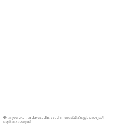
anjeerukuli
,
ardavasudhi
,
asudhi
,
അഞ്ചീര്കുളി
,
അശുദ്ധി
,
ആര്‍ത്തവാശുദ്ധി