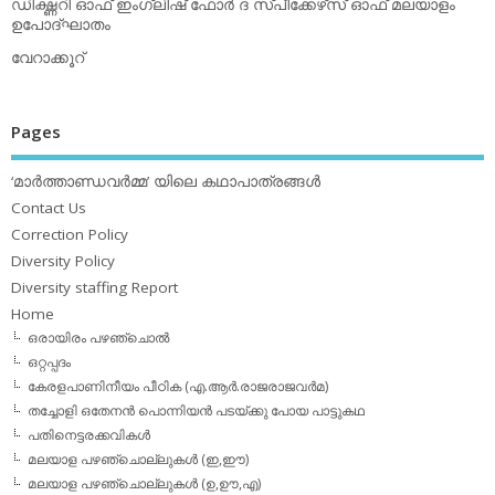
ഡിക്ഷ്ണറി ഓഫ് ഇംഗ്ലിഷ് ഫോര്‍ ദ സ്പീക്കേഴ്‌സ് ഓഫ് മലയാളം
ഉപോദ്ഘാതം
വേറാക്കൂറ്
Pages
‘മാര്‍ത്താണ്ഡവര്‍മ്മ’ യിലെ കഥാപാത്രങ്ങള്‍
Contact Us
Correction Policy
Diversity Policy
Diversity staffing Report
Home
ഒരായിരം പഴഞ്ചൊല്‍
ഒറ്റപ്പദം
കേരളപാണിനീയം പീഠിക (എ.ആര്‍.രാജരാജവര്‍മ)
തച്ചോളി ഒതേനൻ പൊന്നിയൻ പടയ്‌ക്കു പോയ പാട്ടുകഥ
പതിനെട്ടരക്കവികള്‍
മലയാള പഴഞ്ചൊല്ലുകള്‍ (ഇ,ഈ)
മലയാള പഴഞ്ചൊല്ലുകള്‍ (ഉ,ഊ,എ)