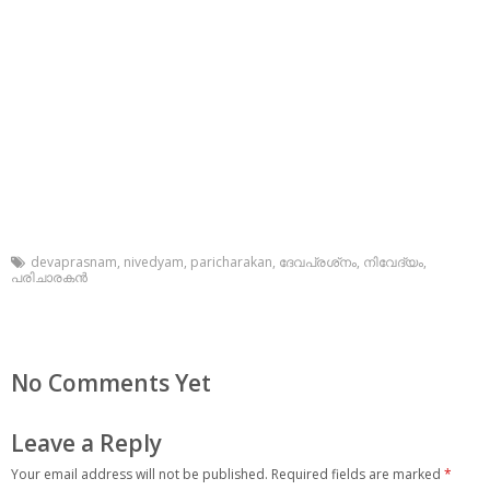
devaprasnam
,
nivedyam
,
paricharakan
,
ദേവപ്രശ്‌നം
,
നിവേദ്യം
,
പരിചാരകന്‍
No Comments Yet
Leave a Reply
Your email address will not be published.
Required fields are marked
*