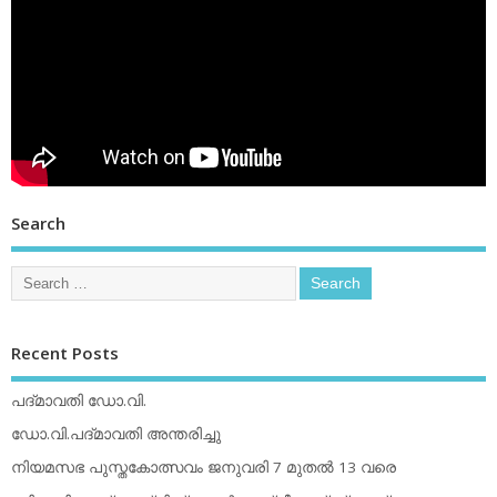
Search
Recent Posts
പദ്മാവതി ഡോ.വി.
ഡോ.വി.പദ്മാവതി അന്തരിച്ചു
നിയമസഭ പുസ്തകോത്സവം ജനുവരി 7 മുതല്‍ 13 വരെ