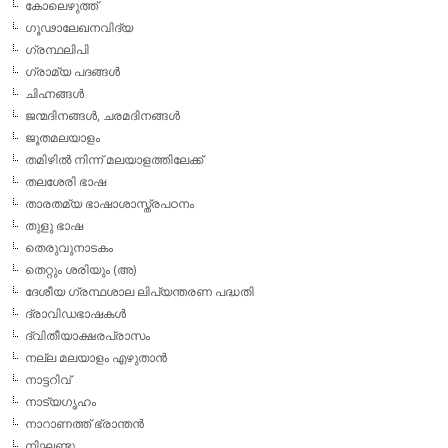
കോലെഴുത്ത്
ഗൂഢാലേഖനവിദ്യ
ഗ്രന്ഥലിപി
ഗ്രാമ്യ പദങ്ങള്‍
ചിഹ്നങ്ങള്‍
ജന്മദിനങ്ങള്‍, ചരമദിനങ്ങള്‍
ജൂതമലയാളം
തമിഴില്‍ നിന്ന് മലയാളത്തിലേക്ക്
തലശേരി ഭാഷ
താരതമ്യ ഭാഷാശാസ്ത്രപഠനം
തുളു ഭാഷ
തെരുവുനാടകം
തെറ്റും ശരിയും (അ)
ദേശീയ ഗ്രന്ഥശാല ലിപ്യന്തരണ പദ്ധതി
ദ്രാവിഡഭാഷകള്‍
ദ്വിതീയാക്ഷരപ്രാസം
നല്ല മലയാളം എഴുതാന്‍
നാട്ടറിവ്
നാട്യഗൃഹം
നാറാണത്ത് ഭ്രാന്തന്‍
നിഘണ്ടു