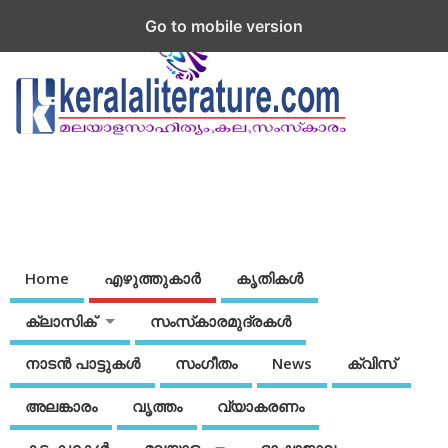
Go to mobile version
Home
എഴുത്തുകാര്‍
കൃതികൾ
ക്ലാസിക്
സംസ്‌കാരമുദ്രകള്‍
നാടന്‍ പാട്ടുകള്‍
സംഗീതം
News
ക്വിസ്
അലങ്കാരം
വൃത്തം
വ്യാകരണം