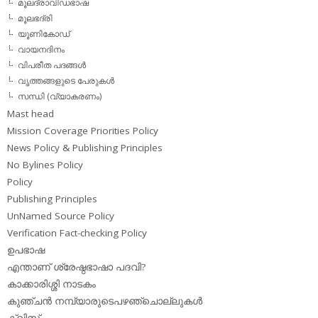
മൂലദ്രാവിഡഭാഷ
മൂലഭദ്രി
യൂണികോഡ്
വായനദിനം
വിപരീത പദങ്ങള്‍
വൃത്തങ്ങളുടെ പേരുകള്‍
സന്ധി (വ്യാകരണം)
Mast head
Mission Coverage Priorities Policy
News Policy & Publishing Principles
No Bylines Policy
Policy
Publishing Principles
UnNamed Source Policy
Verification Fact-checking Policy
ഉപഭാഷ
എന്താണ് ശ്രേഷ്ഠഭാഷാ പദവി?
കാക്കാരിശ്ശി നാടകം
കുഞ്ചന്‍ നമ്പ്യാരുടെപഴഞ്ചൊല്ലുകള്‍