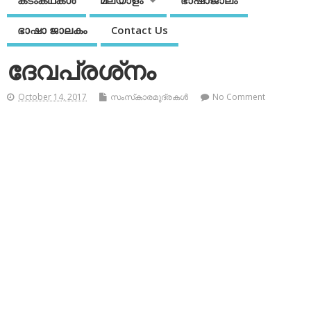
കടംകഥകള്‍
മലയാളം
ഭാഷാജാലം
ഭാഷാ ജാലകം
Contact Us
ദേവപ്രശ്‌നം
October 14, 2017
സംസ്‌കാരമുദ്രകള്‍
No Comment