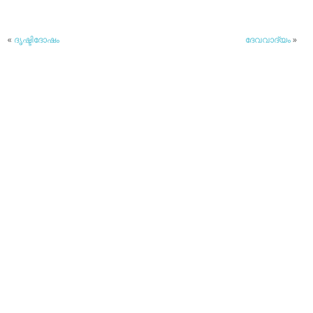
«
ദൃഷ്ടിദോഷം
ദേവവാദ്യം
»