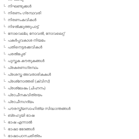
നിഘണ്ടുക്കള്‍
നിരണം ഗ്രന്ഥവരി
നിരണംകവികള്‍
നിഴല്‍ക്കുത്തുപാട്ട്
നോവെല്ല, നോവല്‍, നോവലെറ്റ്
പകര്‍പ്പവകാശ നിയമം
പതിനെട്ടരക്കവികള്‍
പരല്‍പ്പേര്
പുസ്തക കൗതുകങ്ങള്‍
പ്രകരണഗ്രന്ഥം
പ്രശസ്ത അവതാരികകള്‍
പ്രശ്‌നോത്തരി (ക്വിസ്)
പ്രശ്ലേഷം (ചിഹ്നനം)
പ്രാചീനകവിത്രയം
പ്രാചീനഗദ്യം
പൗരസ്ത്യസാഹിത്യ സിദ്ധാന്തങ്ങള്‍
ബ്രഹൂയി ഭാഷ
ഭാഷ എന്നാല്‍
ഭാഷാ ഭേദങ്ങള്‍
ഭാഷാപഠനചരിത്രം