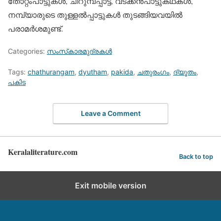
തോറ്റംപാട്ടുകള്‍, ചീറുമ്പപ്പാട്ട്, വടക്കന്‍പാട്ടുകഥകള്‍,
നമ്പ്യാരുടെ തുള്ളല്‍പ്പാട്ടുകള്‍ തുടങ്ങിയവയില്‍
പരാമര്‍ശമുണ്ട്.
Categories:
സംസ്‌കാരമുദ്രകള്‍
Tags:
chathurangam
,
dyutham
,
pakida
,
ചതുരംഗം
,
ദ്യൂതം
,
പകിട
Leave a Comment
Keralaliterature.com
Back to top
Exit mobile version