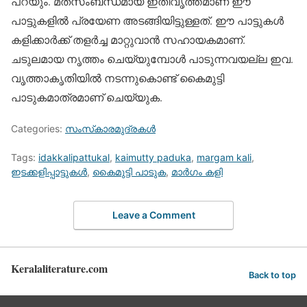
പറയും. മതസംബന്ധമായ ഇതിവൃത്തമാണ് ഈ
പാട്ടുകളില്‍ പ്രയേണ അടങ്ങിയിട്ടുള്ളത്. ഈ പാട്ടുകള്‍
കളിക്കാര്‍ക്ക് തളര്‍ച്ച മാറ്റുവാന്‍ സഹായകമാണ്.
ചടുലമായ നൃത്തം ചെയ്യുമ്പോള്‍ പാടുന്നവയല്ല ഇവ.
വൃത്താകൃതിയില്‍ നടന്നുകൊണ്ട് കൈമുട്ടി
പാടുകമാത്രമാണ് ചെയ്യുക.
Categories:
സംസ്‌കാരമുദ്രകള്‍
Tags:
idakkalipattukal
,
kaimutty paduka
,
margam kali
,
ഇടക്കളിപ്പാട്ടുകള്‍
,
കൈമുട്ടി പാടുക
,
മാര്‍ഗം കളി
Leave a Comment
Keralaliterature.com
Back to top