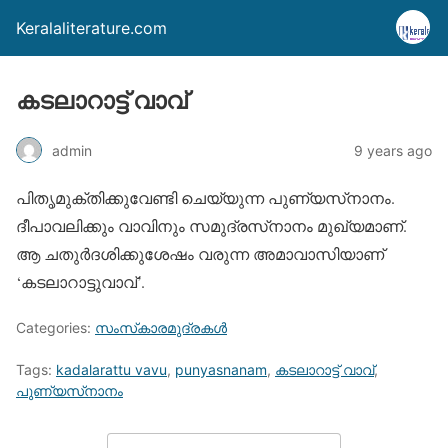
Keralaliterature.com
കടലാറാട്ട് വാവ്
admin
9 years ago
പിതൃമുക്തിക്കുവേണ്ടി ചെയ്യുന്ന പുണ്യസ്‌നാനം.
ദീപാവലിക്കും വാവിനും സമുദ്രസ്‌നാനം മുഖ്യമാണ്.
ആ ചതുര്‍ദശിക്കുശേഷം വരുന്ന അമാവാസിയാണ്
‘കടലാറാട്ടുവാവ്’.
Categories:
സംസ്‌കാരമുദ്രകള്‍
Tags:
kadalarattu vavu
,
punyasnanam
,
കടലാറാട്ട് വാവ്
,
പുണ്യസ്‌നാനം