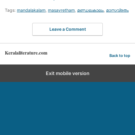
Tags:
mandalakalam
,
masavretham
,
മണ്ഡലകാലം
,
മാസവ്രതം
Leave a Comment
Keralaliterature.com
Back to top
Exit mobile version