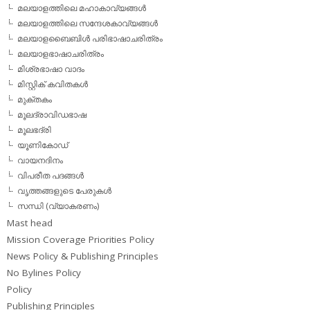
മലയാളത്തിലെ മഹാകാവ്യങ്ങള്‍
മലയാളത്തിലെ സന്ദേശകാവ്യങ്ങള്‍
മലയാളബൈബിള്‍ പരിഭാഷാചരിത്രം
മലയാളഭാഷാചരിത്രം
മിശ്രഭാഷാ വാദം
മിസ്റ്റിക് കവിതകള്‍
മുക്തകം
മൂലദ്രാവിഡഭാഷ
മൂലഭദ്രി
യൂണികോഡ്
വായനദിനം
വിപരീത പദങ്ങള്‍
വൃത്തങ്ങളുടെ പേരുകള്‍
സന്ധി (വ്യാകരണം)
Mast head
Mission Coverage Priorities Policy
News Policy & Publishing Principles
No Bylines Policy
Policy
Publishing Principles