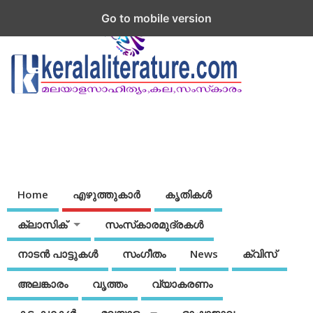
Go to mobile version
Home
എഴുത്തുകാര്‍
കൃതികൾ
ക്ലാസിക്
സംസ്‌കാരമുദ്രകള്‍
നാടന്‍ പാട്ടുകള്‍
സംഗീതം
News
ക്വിസ്
അലങ്കാരം
വൃത്തം
വ്യാകരണം