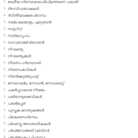
ദേശീയ ഗ്രന്ഥശാല ലിപ്യന്തരണ പദ്ധതി
ദ്രാവിഡഭാഷകള്‍
ദ്വിതീയാക്ഷരപ്രാസം
നല്ല മലയാളം എഴുതാന്‍
നാട്ടറിവ്
നാട്യഗൃഹം
നാറാണത്ത് ഭ്രാന്തന്‍
നിഘണ്ടു
നിഘണ്ടുക്കള്‍
നിരണം ഗ്രന്ഥവരി
നിരണംകവികള്‍
നിഴല്‍ക്കുത്തുപാട്ട്
നോവെല്ല, നോവല്‍, നോവലെറ്റ്
പകര്‍പ്പവകാശ നിയമം
പതിനെട്ടരക്കവികള്‍
പരല്‍പ്പേര്
പുസ്തക കൗതുകങ്ങള്‍
പ്രകരണഗ്രന്ഥം
പ്രശസ്ത അവതാരികകള്‍
പ്രശ്‌നോത്തരി (ക്വിസ്)
പ്രശ്ലേഷം (ചിഹ്നനം)