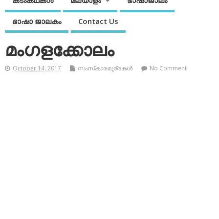
കടംകഥകള്‍
മലയാളം
ഭാഷാജാലം
ഭാഷാ ജാലകം
Contact Us
മംഗളക്കോലം
October 14, 2017
സംസ്‌കാരമുദ്രകള്‍
No Comment