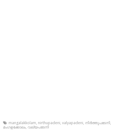
mangalakkolam
,
nirthupadeni
,
valyapadeni
,
നിര്‍ത്തുപടേനി
,
മംഗളക്കോലം
,
വല്യപടേനി