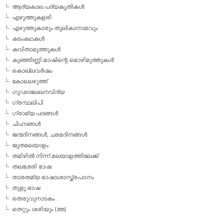
ആദ്യകാല പദ്യകൃതികള്‍
എഴുത്തുകളരി
എഴുത്തുകാരും തൂലികാനാമവും
കടംകഥകള്‍
കവിതാമുത്തുകള്‍
കുഞ്ഞിണ്ണി മാഷിന്റെ മൊഴിമുത്തുകള്‍
കൊല്ലവര്‍ഷം
കോലെഴുത്ത്
ഗൂഢാലേഖനവിദ്യ
ഗ്രന്ഥലിപി
ഗ്രാമ്യ പദങ്ങള്‍
ചിഹ്നങ്ങള്‍
ജന്മദിനങ്ങള്‍, ചരമദിനങ്ങള്‍
ജൂതമലയാളം
തമിഴില്‍ നിന്ന് മലയാളത്തിലേക്ക്
തലശേരി ഭാഷ
താരതമ്യ ഭാഷാശാസ്ത്രപഠനം
തുളു ഭാഷ
തെരുവുനാടകം
തെറ്റും ശരിയും (അ)