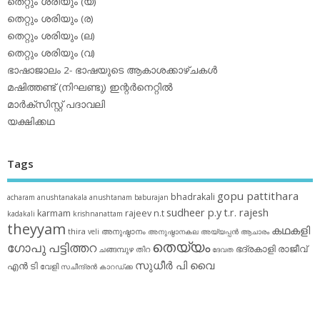
തെറ്റും ശരിയും (യ)
തെറ്റും ശരിയും (ര)
തെറ്റും ശരിയും (ല)
തെറ്റും ശരിയും (വ)
ഭാഷാജാലം 2- ഭാഷയുടെ ആകാശക്കാഴ്ചകള്‍
മഷിത്തണ്ട് (നിഘണ്ടു) ഇന്റര്‍നെറ്റില്‍
മാര്‍ക്‌സിസ്റ്റ് പദാവലി
യക്ഷിക്കഥ
Tags
gopu pattithara
bhadrakali
acharam
anushtanakala
anushtanam
baburajan
sudheer p.y
t.r. rajesh
karmam
rajeev n.t
kadakali
krishnanattam
theyyam
കഥകളി
thira
അനുഷ്ഠാനം
veli
അനുഷ്ഠാനകല
അയ്യപ്പന്‍
ആചാരം
തെയ്യം
ഗോപു പട്ടിത്തറ
ഭദ്രകാളി
രാജീവ്
ചങ്ങമ്പുഴ
തിറ
ദേവത
സുധീര്‍ പി വൈ
എൻ ടി
വേളി
സചീന്ദ്രന്‍ കാറഡ്ക്ക