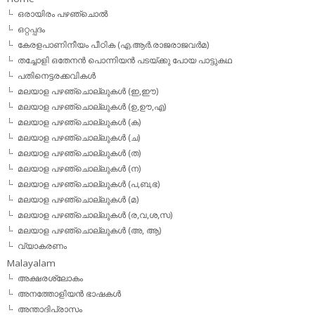
ഒരായിരം പഴഞ്ചൊല്‍
ഒറ്റപ്പദം
കേരളപാണിനീയം പീഠിക (എ.ആര്‍.രാജരാജവര്‍മ)
തച്ചോളി ഒതേനൻ പൊന്നിയൻ പടയ്‌ക്കു പോയ പാട്ടുകഥ
പതിനെട്ടരക്കവികള്‍
മലയാള പഴഞ്ചൊല്ലുകള്‍ (ഇ,ഈ)
മലയാള പഴഞ്ചൊല്ലുകള്‍ (ഉ,ഊ,എ)
മലയാള പഴഞ്ചൊല്ലുകള്‍ (ക)
മലയാള പഴഞ്ചൊല്ലുകള്‍ (ച)
മലയാള പഴഞ്ചൊല്ലുകള്‍ (ത)
മലയാള പഴഞ്ചൊല്ലുകള്‍ (ന)
മലയാള പഴഞ്ചൊല്ലുകള്‍ (പ,ബ,ഭ)
മലയാള പഴഞ്ചൊല്ലുകള്‍ (മ)
മലയാള പഴഞ്ചൊല്ലുകള്‍ (ര,വ,ശ,സ)
മലയാള പഴഞ്ചൊല്ലുകൾ (അ, ആ)
വ്യാകരണം
Malayalam
അക്ഷരശ്ലോകം
അനത്തോളിയന്‍ ഭാഷകള്‍
അന്താദിപ്രാസം