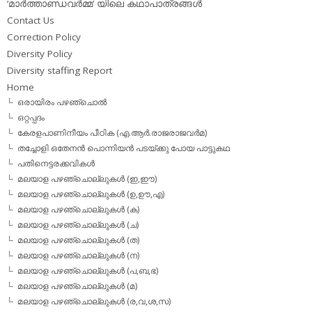
‘മാര്‍ത്താണ്ഡവര്‍മ്മ’ യിലെ കഥാപാത്രങ്ങള്‍
Contact Us
Correction Policy
Diversity Policy
Diversity staffing Report
Home
ഒരായിരം പഴഞ്ചൊല്‍
ഒറ്റപ്പദം
കേരളപാണിനീയം പീഠിക (എ.ആര്‍.രാജരാജവര്‍മ)
തച്ചോളി ഒതേനൻ പൊന്നിയൻ പടയ്‌ക്കു പോയ പാട്ടുകഥ
പതിനെട്ടരക്കവികള്‍
മലയാള പഴഞ്ചൊല്ലുകള്‍ (ഇ,ഈ)
മലയാള പഴഞ്ചൊല്ലുകള്‍ (ഉ,ഊ,എ)
മലയാള പഴഞ്ചൊല്ലുകള്‍ (ക)
മലയാള പഴഞ്ചൊല്ലുകള്‍ (ച)
മലയാള പഴഞ്ചൊല്ലുകള്‍ (ത)
മലയാള പഴഞ്ചൊല്ലുകള്‍ (ന)
മലയാള പഴഞ്ചൊല്ലുകള്‍ (പ,ബ,ഭ)
മലയാള പഴഞ്ചൊല്ലുകള്‍ (മ)
മലയാള പഴഞ്ചൊല്ലുകള്‍ (ര,വ,ശ,സ)