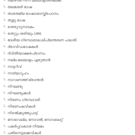
തമിഴില്‍ നിന്ന് മലയാളത്തിലേക്ക്
തലശേരി ഭാഷ
താരതമ്യ ഭാഷാശാസ്ത്രപഠനം
തുളു ഭാഷ
തെരുവുനാടകം
തെറ്റും ശരിയും (അ)
ദേശീയ ഗ്രന്ഥശാല ലിപ്യന്തരണ പദ്ധതി
ദ്രാവിഡഭാഷകള്‍
ദ്വിതീയാക്ഷരപ്രാസം
നല്ല മലയാളം എഴുതാന്‍
നാട്ടറിവ്
നാട്യഗൃഹം
നാറാണത്ത് ഭ്രാന്തന്‍
നിഘണ്ടു
നിഘണ്ടുക്കള്‍
നിരണം ഗ്രന്ഥവരി
നിരണംകവികള്‍
നിഴല്‍ക്കുത്തുപാട്ട്
നോവെല്ല, നോവല്‍, നോവലെറ്റ്
പകര്‍പ്പവകാശ നിയമം
പതിനെട്ടരക്കവികള്‍