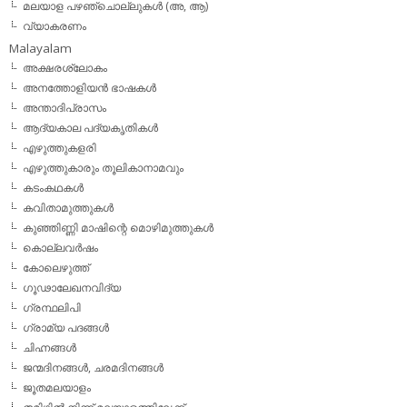
മലയാള പഴഞ്ചൊല്ലുകൾ (അ, ആ)
വ്യാകരണം
Malayalam
അക്ഷരശ്ലോകം
അനത്തോളിയന്‍ ഭാഷകള്‍
അന്താദിപ്രാസം
ആദ്യകാല പദ്യകൃതികള്‍
എഴുത്തുകളരി
എഴുത്തുകാരും തൂലികാനാമവും
കടംകഥകള്‍
കവിതാമുത്തുകള്‍
കുഞ്ഞിണ്ണി മാഷിന്റെ മൊഴിമുത്തുകള്‍
കൊല്ലവര്‍ഷം
കോലെഴുത്ത്
ഗൂഢാലേഖനവിദ്യ
ഗ്രന്ഥലിപി
ഗ്രാമ്യ പദങ്ങള്‍
ചിഹ്നങ്ങള്‍
ജന്മദിനങ്ങള്‍, ചരമദിനങ്ങള്‍
ജൂതമലയാളം