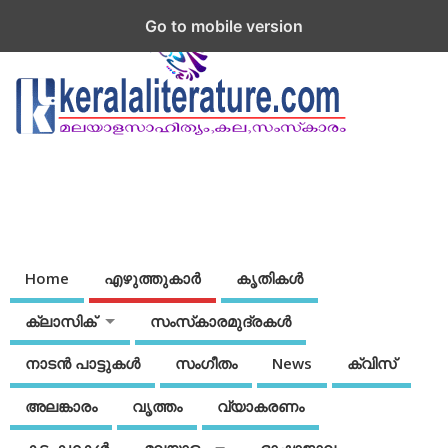
Go to mobile version
Home
എഴുത്തുകാര്‍
കൃതികൾ
ക്ലാസിക്
സംസ്‌കാരമുദ്രകള്‍
നാടന്‍ പാട്ടുകള്‍
സംഗീതം
News
ക്വിസ്
അലങ്കാരം
വൃത്തം
വ്യാകരണം