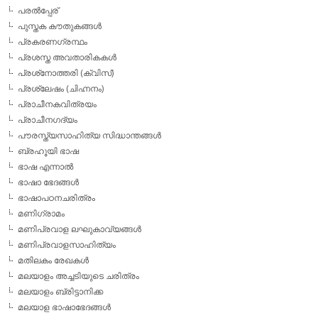
പരല്‍പ്പേര്
പുസ്തക കൗതുകങ്ങള്‍
പ്രകരണഗ്രന്ഥം
പ്രശസ്ത അവതാരികകള്‍
പ്രശ്‌നോത്തരി (ക്വിസ്)
പ്രശ്ലേഷം (ചിഹ്നനം)
പ്രാചീനകവിത്രയം
പ്രാചീനഗദ്യം
പൗരസ്ത്യസാഹിത്യ സിദ്ധാന്തങ്ങള്‍
ബ്രഹൂയി ഭാഷ
ഭാഷ എന്നാല്‍
ഭാഷാ ഭേദങ്ങള്‍
ഭാഷാപഠനചരിത്രം
മണിഗ്രാമം
മണിപ്രവാള ലഘുകാവ്യങ്ങള്‍
മണിപ്രവാളസാഹിത്യം
മതിലകം രേഖകള്‍
മലയാളം അച്ചടിയുടെ ചരിത്രം
മലയാളം ബ്രിട്ടാനിക്ക
മലയാള ഭാഷാഭേദങ്ങള്‍