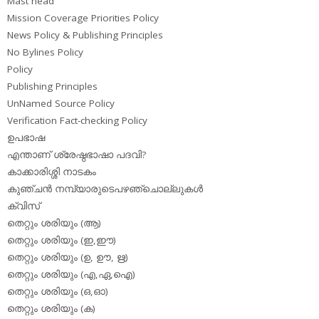
Mast head
Mission Coverage Priorities Policy
News Policy & Publishing Principles
No Bylines Policy
Policy
Publishing Principles
UnNamed Source Policy
Verification Fact-checking Policy
ഉപഭാഷ
എന്താണ് ശ്രേഷ്ഠഭാഷാ പദവി?
കാക്കാരിശ്ശി നാടകം
കുഞ്ചന്‍ നമ്പ്യാരുടെപഴഞ്ചൊല്ലുകള്‍
ക്വിസ്
തെറ്റും ശരിയും (ആ)
തെറ്റും ശരിയും (ഇ,ഈ)
തെറ്റും ശരിയും (ഉ, ഊ, ഋ)
തെറ്റും ശരിയും (എ,ഏ,ഐ)
തെറ്റും ശരിയും (ഒ,ഓ)
തെറ്റും ശരിയും (ക)