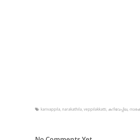
karivappila
,
narakathila
,
veppilakkatti
,
കറിവേപ്പില
,
നാരക
No Comments Yet