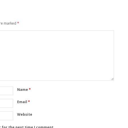
are marked
*
Name
*
Email
*
Website
r for the next time I comment.