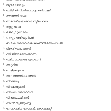
ജൂതമലയാളം
തമിഴില്‍ നിന്ന് മലയാളത്തിലേക്ക്
തലശേരി ഭാഷ
താരതമ്യ ഭാഷാശാസ്ത്രപഠനം
തുളു ഭാഷ
തെരുവുനാടകം
തെറ്റും ശരിയും (അ)
ദേശീയ ഗ്രന്ഥശാല ലിപ്യന്തരണ പദ്ധതി
ദ്രാവിഡഭാഷകള്‍
ദ്വിതീയാക്ഷരപ്രാസം
നല്ല മലയാളം എഴുതാന്‍
നാട്ടറിവ്
നാട്യഗൃഹം
നാറാണത്ത് ഭ്രാന്തന്‍
നിഘണ്ടു
നിഘണ്ടുക്കള്‍
നിരണം ഗ്രന്ഥവരി
നിരണംകവികള്‍
നിഴല്‍ക്കുത്തുപാട്ട്
നോവെല്ല, നോവല്‍, നോവലെറ്റ്