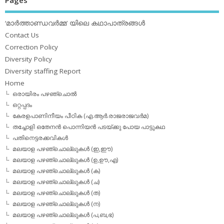
Pages
‘മാര്‍ത്താണ്ഡവര്‍മ്മ’ യിലെ കഥാപാത്രങ്ങള്‍
Contact Us
Correction Policy
Diversity Policy
Diversity staffing Report
Home
ഒരായിരം പഴഞ്ചൊല്‍
ഒറ്റപ്പദം
കേരളപാണിനീയം പീഠിക (എ.ആര്‍.രാജരാജവര്‍മ)
തച്ചോളി ഒതേനൻ പൊന്നിയൻ പടയ്‌ക്കു പോയ പാട്ടുകഥ
പതിനെട്ടരക്കവികള്‍
മലയാള പഴഞ്ചൊല്ലുകള്‍ (ഇ,ഈ)
മലയാള പഴഞ്ചൊല്ലുകള്‍ (ഉ,ഊ,എ)
മലയാള പഴഞ്ചൊല്ലുകള്‍ (ക)
മലയാള പഴഞ്ചൊല്ലുകള്‍ (ച)
മലയാള പഴഞ്ചൊല്ലുകള്‍ (ത)
മലയാള പഴഞ്ചൊല്ലുകള്‍ (ന)
മലയാള പഴഞ്ചൊല്ലുകള്‍ (പ,ബ,ഭ)