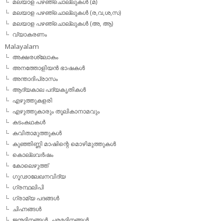
മലയാള പഴഞ്ചൊല്ലുകള്‍ (മ)
മലയാള പഴഞ്ചൊല്ലുകള്‍ (ര,വ,ശ,സ)
മലയാള പഴഞ്ചൊല്ലുകൾ (അ, ആ)
വ്യാകരണം
Malayalam
അക്ഷരശ്ലോകം
അനത്തോളിയന്‍ ഭാഷകള്‍
അന്താദിപ്രാസം
ആദ്യകാല പദ്യകൃതികള്‍
എഴുത്തുകളരി
എഴുത്തുകാരും തൂലികാനാമവും
കടംകഥകള്‍
കവിതാമുത്തുകള്‍
കുഞ്ഞിണ്ണി മാഷിന്റെ മൊഴിമുത്തുകള്‍
കൊല്ലവര്‍ഷം
കോലെഴുത്ത്
ഗൂഢാലേഖനവിദ്യ
ഗ്രന്ഥലിപി
ഗ്രാമ്യ പദങ്ങള്‍
ചിഹ്നങ്ങള്‍
ജന്മദിനങ്ങള്‍, ചരമദിനങ്ങള്‍