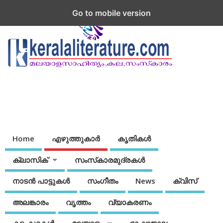
Go to mobile version
Home
എഴുത്തുകാര്‍
കൃതികൾ
ക്ലാസിക്
സംസ്‌കാരമുദ്രകള്‍
നാടന്‍ പാട്ടുകള്‍
സംഗീതം
News
ക്വിസ്
അലങ്കാരം
വൃത്തം
വ്യാകരണം