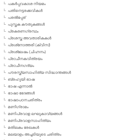
പകര്‍പ്പവകാശ നിയമം
പതിനെട്ടരക്കവികള്‍
പരല്‍പ്പേര്
പുസ്തക കൗതുകങ്ങള്‍
പ്രകരണഗ്രന്ഥം
പ്രശസ്ത അവതാരികകള്‍
പ്രശ്‌നോത്തരി (ക്വിസ്)
പ്രശ്ലേഷം (ചിഹ്നനം)
പ്രാചീനകവിത്രയം
പ്രാചീനഗദ്യം
പൗരസ്ത്യസാഹിത്യ സിദ്ധാന്തങ്ങള്‍
ബ്രഹൂയി ഭാഷ
ഭാഷ എന്നാല്‍
ഭാഷാ ഭേദങ്ങള്‍
ഭാഷാപഠനചരിത്രം
മണിഗ്രാമം
മണിപ്രവാള ലഘുകാവ്യങ്ങള്‍
മണിപ്രവാളസാഹിത്യം
മതിലകം രേഖകള്‍
മലയാളം അച്ചടിയുടെ ചരിത്രം