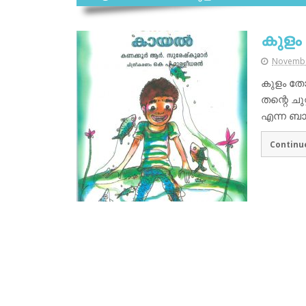
കുളം
Novembe
കുളം തോ
തന്റെ ച
എന്ന ബ
Continu