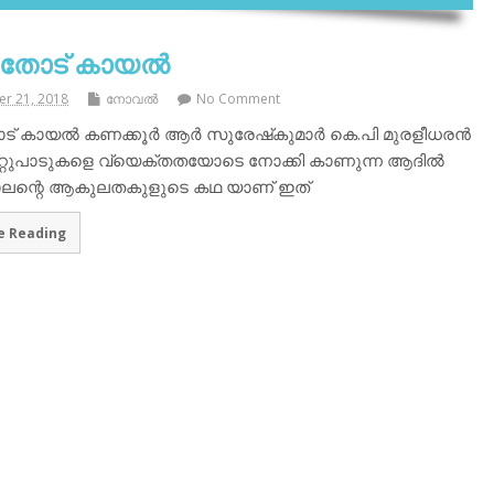
 തോട് കായൽ
r 21, 2018
നോവല്‍
No Comment
ട് കായൽ കണക്കൂർ ആർ സുരേഷ്‌കുമാർ കെ.പി മുരളീധരൻ
ുറ്റുപാടുകളെ വ്യെക്തതയോടെ നോക്കി കാണുന്ന ആദിൽ
ാലന്റെ ആകുലതകുളുടെ കഥ യാണ് ഇത്
e Reading