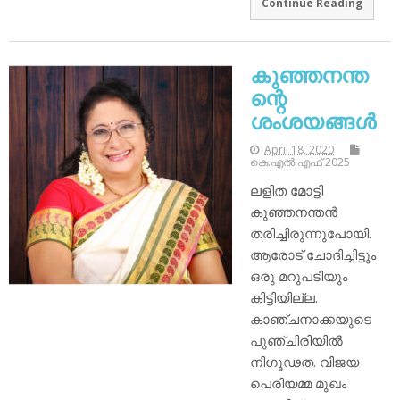
Continue Reading
കുഞ്ഞനന്ത
ന്റെ
ശംശയങ്ങള്‍
April 18, 2020
കെ.എല്‍.എഫ് 2025
ലളിത മോട്ടി
കുഞ്ഞനന്തന്‍
തരിച്ചിരുന്നുപോയി.
ആരോട് ചോദിച്ചിട്ടും
ഒരു മറുപടിയും
കിട്ടിയില്ല.
കാഞ്ചനാക്കയുടെ
പുഞ്ചിരിയില്‍
നിഗൂഢത. വിജയ
പെരിയമ്മ മുഖം