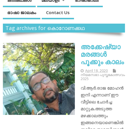
കടംകഥകള്‍
മലയാളം
ഭാഷാജാലം
ഭാഷാ ജാലകം
Contact Us
Tag archives for കൊറോണക്കഥ
അക്കേഷ്യാ
മരങ്ങള്‍
പൂക്കും കാലം
April 18, 2020
നിയമസഭാ പുസ്തകോത്സവം
2025
വി.ആര്‍.രാജ മോഹന്‍
ഇനി എന്നാണ് ഈ
വീട്ടിലെ ചോര്‍ച്ച
മാറ്റുക.അടുത്ത
മഴക്കാലത്തും
ഇങ്ങനെയാണെങ്കില്‍