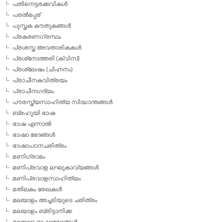
പതിനെട്ടരക്കവികള്‍
പരല്‍പ്പേര്
പുസ്തക കൗതുകങ്ങള്‍
പ്രകരണഗ്രന്ഥം
പ്രശസ്ത അവതാരികകള്‍
പ്രശ്‌നോത്തരി (ക്വിസ്)
പ്രശ്ലേഷം (ചിഹ്നനം)
പ്രാചീനകവിത്രയം
പ്രാചീനഗദ്യം
പൗരസ്ത്യസാഹിത്യ സിദ്ധാന്തങ്ങള്‍
ബ്രഹൂയി ഭാഷ
ഭാഷ എന്നാല്‍
ഭാഷാ ഭേദങ്ങള്‍
ഭാഷാപഠനചരിത്രം
മണിഗ്രാമം
മണിപ്രവാള ലഘുകാവ്യങ്ങള്‍
മണിപ്രവാളസാഹിത്യം
മതിലകം രേഖകള്‍
മലയാളം അച്ചടിയുടെ ചരിത്രം
മലയാളം ബ്രിട്ടാനിക്ക
മലയാള ഭാഷാഭേദങ്ങള്‍