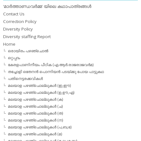
‘മാര്‍ത്താണ്ഡവര്‍മ്മ’ യിലെ കഥാപാത്രങ്ങള്‍
Contact Us
Correction Policy
Diversity Policy
Diversity staffing Report
Home
ഒരായിരം പഴഞ്ചൊല്‍
ഒറ്റപ്പദം
കേരളപാണിനീയം പീഠിക (എ.ആര്‍.രാജരാജവര്‍മ)
തച്ചോളി ഒതേനൻ പൊന്നിയൻ പടയ്‌ക്കു പോയ പാട്ടുകഥ
പതിനെട്ടരക്കവികള്‍
മലയാള പഴഞ്ചൊല്ലുകള്‍ (ഇ,ഈ)
മലയാള പഴഞ്ചൊല്ലുകള്‍ (ഉ,ഊ,എ)
മലയാള പഴഞ്ചൊല്ലുകള്‍ (ക)
മലയാള പഴഞ്ചൊല്ലുകള്‍ (ച)
മലയാള പഴഞ്ചൊല്ലുകള്‍ (ത)
മലയാള പഴഞ്ചൊല്ലുകള്‍ (ന)
മലയാള പഴഞ്ചൊല്ലുകള്‍ (പ,ബ,ഭ)
മലയാള പഴഞ്ചൊല്ലുകള്‍ (മ)
മലയാള പഴഞ്ചൊല്ലുകള്‍ (ര,വ,ശ,സ)