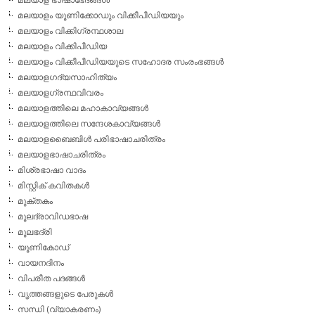
മലയാളം യൂണിക്കോഡും വിക്കീപീഡിയയും
മലയാളം വിക്കിഗ്രന്ഥശാല
മലയാളം വിക്കിപീഡിയ
മലയാളം വിക്കീപീഡിയയുടെ സഹോദര സംരംഭങ്ങള്‍
മലയാളഗദ്യസാഹിത്യം
മലയാളഗ്രന്ഥവിവരം
മലയാളത്തിലെ മഹാകാവ്യങ്ങള്‍
മലയാളത്തിലെ സന്ദേശകാവ്യങ്ങള്‍
മലയാളബൈബിള്‍ പരിഭാഷാചരിത്രം
മലയാളഭാഷാചരിത്രം
മിശ്രഭാഷാ വാദം
മിസ്റ്റിക് കവിതകള്‍
മുക്തകം
മൂലദ്രാവിഡഭാഷ
മൂലഭദ്രി
യൂണികോഡ്
വായനദിനം
വിപരീത പദങ്ങള്‍
വൃത്തങ്ങളുടെ പേരുകള്‍
സന്ധി (വ്യാകരണം)