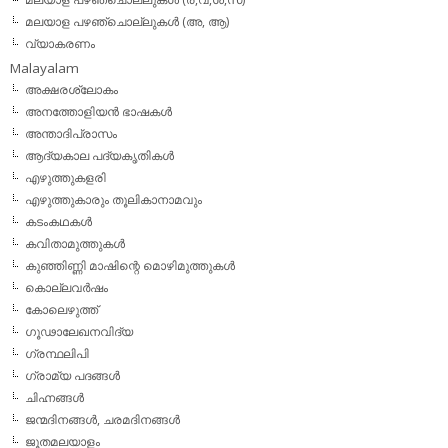
മലയാള പഴഞ്ചൊല്ലുകൾ (അ, ആ)
വ്യാകരണം
Malayalam
അക്ഷരശ്ലോകം
അനത്തോളിയന്‍ ഭാഷകള്‍
അന്താദിപ്രാസം
ആദ്യകാല പദ്യകൃതികള്‍
എഴുത്തുകളരി
എഴുത്തുകാരും തൂലികാനാമവും
കടംകഥകള്‍
കവിതാമുത്തുകള്‍
കുഞ്ഞിണ്ണി മാഷിന്റെ മൊഴിമുത്തുകള്‍
കൊല്ലവര്‍ഷം
കോലെഴുത്ത്
ഗൂഢാലേഖനവിദ്യ
ഗ്രന്ഥലിപി
ഗ്രാമ്യ പദങ്ങള്‍
ചിഹ്നങ്ങള്‍
ജന്മദിനങ്ങള്‍, ചരമദിനങ്ങള്‍
ജൂതമലയാളം