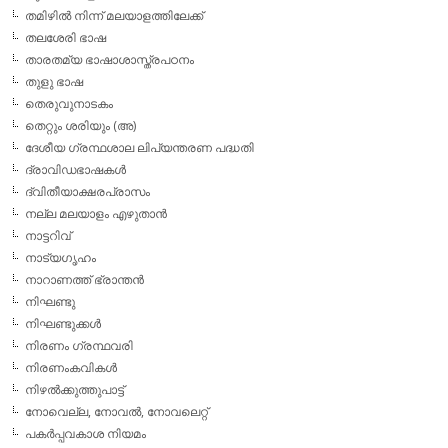
തമിഴില്‍ നിന്ന് മലയാളത്തിലേക്ക്
തലശേരി ഭാഷ
താരതമ്യ ഭാഷാശാസ്ത്രപഠനം
തുളു ഭാഷ
തെരുവുനാടകം
തെറ്റും ശരിയും (അ)
ദേശീയ ഗ്രന്ഥശാല ലിപ്യന്തരണ പദ്ധതി
ദ്രാവിഡഭാഷകള്‍
ദ്വിതീയാക്ഷരപ്രാസം
നല്ല മലയാളം എഴുതാന്‍
നാട്ടറിവ്
നാട്യഗൃഹം
നാറാണത്ത് ഭ്രാന്തന്‍
നിഘണ്ടു
നിഘണ്ടുക്കള്‍
നിരണം ഗ്രന്ഥവരി
നിരണംകവികള്‍
നിഴല്‍ക്കുത്തുപാട്ട്
നോവെല്ല, നോവല്‍, നോവലെറ്റ്
പകര്‍പ്പവകാശ നിയമം