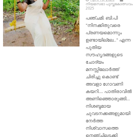
നിയമസഭാ പുസ്തകോത്സവം
2025
പഞ്ചമി. ബി.പി
"നിനക്കിതുവരെ
പ്രണയമൊന്നും
ഉണ്ടായില്ലേ..." എന്ന
പുതിയ
സൗഹൃദങ്ങളുടെ
ചോദ്യം
മനസ്സിലോർത്ത്
ചിരിച്ചു കൊണ്ട്
അവളാ ഗോവണി
കയറി..... പാതിരാവിൽ
അണിഞ്ഞൊരുങ്ങി....
നിശബ്ദമായ
ചുവടനക്കങ്ങളുമായി
നേർത്ത
നിശ്വാസത്തെ
നെഞ്ചിലടക്കി