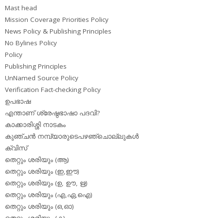
Mast head
Mission Coverage Priorities Policy
News Policy & Publishing Principles
No Bylines Policy
Policy
Publishing Principles
UnNamed Source Policy
Verification Fact-checking Policy
ഉപഭാഷ
എന്താണ് ശ്രേഷ്ഠഭാഷാ പദവി?
കാക്കാരിശ്ശി നാടകം
കുഞ്ചന്‍ നമ്പ്യാരുടെപഴഞ്ചൊല്ലുകള്‍
ക്വിസ്
തെറ്റും ശരിയും (ആ)
തെറ്റും ശരിയും (ഇ,ഈ)
തെറ്റും ശരിയും (ഉ, ഊ, ഋ)
തെറ്റും ശരിയും (എ,ഏ,ഐ)
തെറ്റും ശരിയും (ഒ,ഓ)