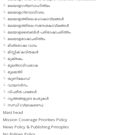
മലയാളഗദ്യസാഹിത്യം
മലയാളഗ്രന്ഥവിവരം
മലയാളത്തിലെ മഹാകാവ്യങ്ങള്‍
മലയാളത്തിലെ സന്ദേശകാവ്യങ്ങള്‍
മലയാളബൈബിള്‍ പരിഭാഷാചരിത്രം
മലയാളഭാഷാചരിത്രം
മിശ്രഭാഷാ വാദം
മിസ്റ്റിക് കവിതകള്‍
മുക്തകം
മൂലദ്രാവിഡഭാഷ
മൂലഭദ്രി
യൂണികോഡ്
വായനദിനം
വിപരീത പദങ്ങള്‍
വൃത്തങ്ങളുടെ പേരുകള്‍
സന്ധി (വ്യാകരണം)
Mast head
Mission Coverage Priorities Policy
News Policy & Publishing Principles
No Bylines Policy