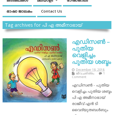
കടംകഥകള്‍
മലയാളം
ഭാഷാജാലം
ഭാഷാ ജാലകം
Contact Us
Tag archives for പി എ അമീനാഭായ്
എഡിസണ്‍ –
പുതിയ
വെളിച്ചം
പുതിയ ശബ്ദം
December 18, 2018
ജീവചരിത്രം
1
Comment
എഡിസണ്‍ - പുതിയ
വെളിച്ചം പുതിയ ശബ്ദം
പി എ അമീനാഭായ്
രാജീവ് എന്‍ ടി
വൈദ്യുതബള്‍ബും