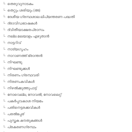
തെരുവുനാടകം
തെറ്റും ശരിയും (അ)
ദേശീയ ഗ്രന്ഥശാല ലിപ്യന്തരണ പദ്ധതി
ദ്രാവിഡഭാഷകള്‍
ദ്വിതീയാക്ഷരപ്രാസം
നല്ല മലയാളം എഴുതാന്‍
നാട്ടറിവ്
നാട്യഗൃഹം
നാറാണത്ത് ഭ്രാന്തന്‍
നിഘണ്ടു
നിഘണ്ടുക്കള്‍
നിരണം ഗ്രന്ഥവരി
നിരണംകവികള്‍
നിഴല്‍ക്കുത്തുപാട്ട്
നോവെല്ല, നോവല്‍, നോവലെറ്റ്
പകര്‍പ്പവകാശ നിയമം
പതിനെട്ടരക്കവികള്‍
പരല്‍പ്പേര്
പുസ്തക കൗതുകങ്ങള്‍
പ്രകരണഗ്രന്ഥം