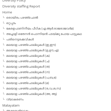
Diversity Policy
Diversity staffing Report
Home
ഒരായിരം പഴഞ്ചൊല്‍
ഒറ്റപ്പദം
കേരളപാണിനീയം പീഠിക (എ.ആര്‍.രാജരാജവര്‍മ)
തച്ചോളി ഒതേനൻ പൊന്നിയൻ പടയ്‌ക്കു പോയ പാട്ടുകഥ
പതിനെട്ടരക്കവികള്‍
മലയാള പഴഞ്ചൊല്ലുകള്‍ (ഇ,ഈ)
മലയാള പഴഞ്ചൊല്ലുകള്‍ (ഉ,ഊ,എ)
മലയാള പഴഞ്ചൊല്ലുകള്‍ (ക)
മലയാള പഴഞ്ചൊല്ലുകള്‍ (ച)
മലയാള പഴഞ്ചൊല്ലുകള്‍ (ത)
മലയാള പഴഞ്ചൊല്ലുകള്‍ (ന)
മലയാള പഴഞ്ചൊല്ലുകള്‍ (പ,ബ,ഭ)
മലയാള പഴഞ്ചൊല്ലുകള്‍ (മ)
മലയാള പഴഞ്ചൊല്ലുകള്‍ (ര,വ,ശ,സ)
മലയാള പഴഞ്ചൊല്ലുകൾ (അ, ആ)
വ്യാകരണം
Malayalam
അക്ഷരശ്ലോകം