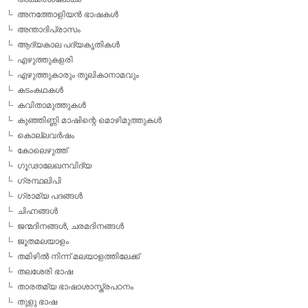
അനത്തോളിയന്‍ ഭാഷകള്‍
അന്താദിപ്രാസം
ആദ്യകാല പദ്യകൃതികള്‍
എഴുത്തുകളരി
എഴുത്തുകാരും തൂലികാനാമവും
കടംകഥകള്‍
കവിതാമുത്തുകള്‍
കുഞ്ഞിണ്ണി മാഷിന്റെ മൊഴിമുത്തുകള്‍
കൊല്ലവര്‍ഷം
കോലെഴുത്ത്
ഗൂഢാലേഖനവിദ്യ
ഗ്രന്ഥലിപി
ഗ്രാമ്യ പദങ്ങള്‍
ചിഹ്നങ്ങള്‍
ജന്മദിനങ്ങള്‍, ചരമദിനങ്ങള്‍
ജൂതമലയാളം
തമിഴില്‍ നിന്ന് മലയാളത്തിലേക്ക്
തലശേരി ഭാഷ
താരതമ്യ ഭാഷാശാസ്ത്രപഠനം
തുളു ഭാഷ