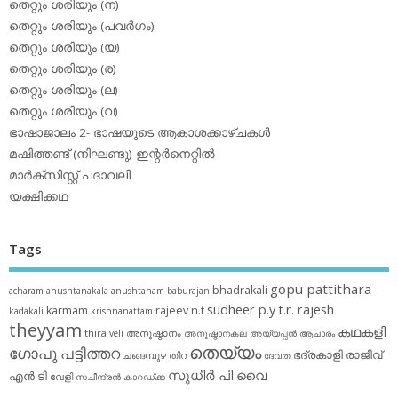
തെറ്റും ശരിയും (ന)
തെറ്റും ശരിയും (പവര്‍ഗം)
തെറ്റും ശരിയും (യ)
തെറ്റും ശരിയും (ര)
തെറ്റും ശരിയും (ല)
തെറ്റും ശരിയും (വ)
ഭാഷാജാലം 2- ഭാഷയുടെ ആകാശക്കാഴ്ചകള്‍
മഷിത്തണ്ട് (നിഘണ്ടു) ഇന്റര്‍നെറ്റില്‍
മാര്‍ക്‌സിസ്റ്റ് പദാവലി
യക്ഷിക്കഥ
Tags
gopu pattithara
bhadrakali
acharam
anushtanakala
anushtanam
baburajan
sudheer p.y
t.r. rajesh
karmam
rajeev n.t
kadakali
krishnanattam
theyyam
കഥകളി
thira
അനുഷ്ഠാനം
veli
അനുഷ്ഠാനകല
അയ്യപ്പന്‍
ആചാരം
തെയ്യം
ഗോപു പട്ടിത്തറ
ഭദ്രകാളി
രാജീവ്
ചങ്ങമ്പുഴ
തിറ
ദേവത
സുധീര്‍ പി വൈ
എൻ ടി
വേളി
സചീന്ദ്രന്‍ കാറഡ്ക്ക