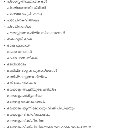
പ്രശസ്ത അവതാരികകള്‍
പ്രശ്‌നോത്തരി (ക്വിസ്)
പ്രശ്ലേഷം (ചിഹ്നനം)
പ്രാചീനകവിത്രയം
പ്രാചീനഗദ്യം
പൗരസ്ത്യസാഹിത്യ സിദ്ധാന്തങ്ങള്‍
ബ്രഹൂയി ഭാഷ
ഭാഷ എന്നാല്‍
ഭാഷാ ഭേദങ്ങള്‍
ഭാഷാപഠനചരിത്രം
മണിഗ്രാമം
മണിപ്രവാള ലഘുകാവ്യങ്ങള്‍
മണിപ്രവാളസാഹിത്യം
മതിലകം രേഖകള്‍
മലയാളം അച്ചടിയുടെ ചരിത്രം
മലയാളം ബ്രിട്ടാനിക്ക
മലയാള ഭാഷാഭേദങ്ങള്‍
മലയാളം യൂണിക്കോഡും വിക്കീപീഡിയയും
മലയാളം വിക്കിഗ്രന്ഥശാല
മലയാളം വിക്കിപീഡിയ
മലയാളം വിക്കീപീഡിയയുടെ സഹോദര സംരംഭങ്ങള്‍