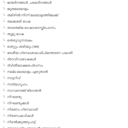
ജന്മദിനങ്ങള്‍, ചരമദിനങ്ങള്‍
ജൂതമലയാളം
തമിഴില്‍ നിന്ന് മലയാളത്തിലേക്ക്
തലശേരി ഭാഷ
താരതമ്യ ഭാഷാശാസ്ത്രപഠനം
തുളു ഭാഷ
തെരുവുനാടകം
തെറ്റും ശരിയും (അ)
ദേശീയ ഗ്രന്ഥശാല ലിപ്യന്തരണ പദ്ധതി
ദ്രാവിഡഭാഷകള്‍
ദ്വിതീയാക്ഷരപ്രാസം
നല്ല മലയാളം എഴുതാന്‍
നാട്ടറിവ്
നാട്യഗൃഹം
നാറാണത്ത് ഭ്രാന്തന്‍
നിഘണ്ടു
നിഘണ്ടുക്കള്‍
നിരണം ഗ്രന്ഥവരി
നിരണംകവികള്‍
നിഴല്‍ക്കുത്തുപാട്ട്