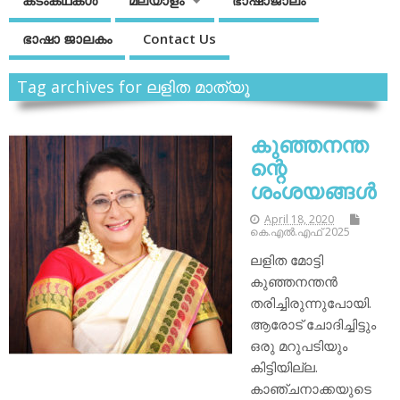
കടംകഥകള്‍
മലയാളം
ഭാഷാജാലം
ഭാഷാ ജാലകം
Contact Us
Tag archives for ലളിത മാത്യൂ
കുഞ്ഞനന്ത
ന്റെ
ശംശയങ്ങള്‍
April 18, 2020
കെ.എല്‍.എഫ് 2025
ലളിത മോട്ടി
കുഞ്ഞനന്തന്‍
തരിച്ചിരുന്നുപോയി.
ആരോട് ചോദിച്ചിട്ടും
ഒരു മറുപടിയും
കിട്ടിയില്ല.
കാഞ്ചനാക്കയുടെ