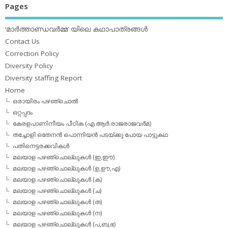
Pages
‘മാര്‍ത്താണ്ഡവര്‍മ്മ’ യിലെ കഥാപാത്രങ്ങള്‍
Contact Us
Correction Policy
Diversity Policy
Diversity staffing Report
Home
ഒരായിരം പഴഞ്ചൊല്‍
ഒറ്റപ്പദം
കേരളപാണിനീയം പീഠിക (എ.ആര്‍.രാജരാജവര്‍മ)
തച്ചോളി ഒതേനൻ പൊന്നിയൻ പടയ്‌ക്കു പോയ പാട്ടുകഥ
പതിനെട്ടരക്കവികള്‍
മലയാള പഴഞ്ചൊല്ലുകള്‍ (ഇ,ഈ)
മലയാള പഴഞ്ചൊല്ലുകള്‍ (ഉ,ഊ,എ)
മലയാള പഴഞ്ചൊല്ലുകള്‍ (ക)
മലയാള പഴഞ്ചൊല്ലുകള്‍ (ച)
മലയാള പഴഞ്ചൊല്ലുകള്‍ (ത)
മലയാള പഴഞ്ചൊല്ലുകള്‍ (ന)
മലയാള പഴഞ്ചൊല്ലുകള്‍ (പ,ബ,ഭ)