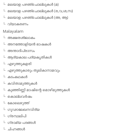
മലയാള പഴഞ്ചൊല്ലുകള്‍ (മ)
മലയാള പഴഞ്ചൊല്ലുകള്‍ (ര,വ,ശ,സ)
മലയാള പഴഞ്ചൊല്ലുകൾ (അ, ആ)
വ്യാകരണം
Malayalam
അക്ഷരശ്ലോകം
അനത്തോളിയന്‍ ഭാഷകള്‍
അന്താദിപ്രാസം
ആദ്യകാല പദ്യകൃതികള്‍
എഴുത്തുകളരി
എഴുത്തുകാരും തൂലികാനാമവും
കടംകഥകള്‍
കവിതാമുത്തുകള്‍
കുഞ്ഞിണ്ണി മാഷിന്റെ മൊഴിമുത്തുകള്‍
കൊല്ലവര്‍ഷം
കോലെഴുത്ത്
ഗൂഢാലേഖനവിദ്യ
ഗ്രന്ഥലിപി
ഗ്രാമ്യ പദങ്ങള്‍
ചിഹ്നങ്ങള്‍