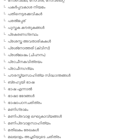
നോവെല്ല, നോവല്‍, നോവലെറ്റ്
പകര്‍പ്പവകാശ നിയമം
പതിനെട്ടരക്കവികള്‍
പരല്‍പ്പേര്
പുസ്തക കൗതുകങ്ങള്‍
പ്രകരണഗ്രന്ഥം
പ്രശസ്ത അവതാരികകള്‍
പ്രശ്‌നോത്തരി (ക്വിസ്)
പ്രശ്ലേഷം (ചിഹ്നനം)
പ്രാചീനകവിത്രയം
പ്രാചീനഗദ്യം
പൗരസ്ത്യസാഹിത്യ സിദ്ധാന്തങ്ങള്‍
ബ്രഹൂയി ഭാഷ
ഭാഷ എന്നാല്‍
ഭാഷാ ഭേദങ്ങള്‍
ഭാഷാപഠനചരിത്രം
മണിഗ്രാമം
മണിപ്രവാള ലഘുകാവ്യങ്ങള്‍
മണിപ്രവാളസാഹിത്യം
മതിലകം രേഖകള്‍
മലയാളം അച്ചടിയുടെ ചരിത്രം