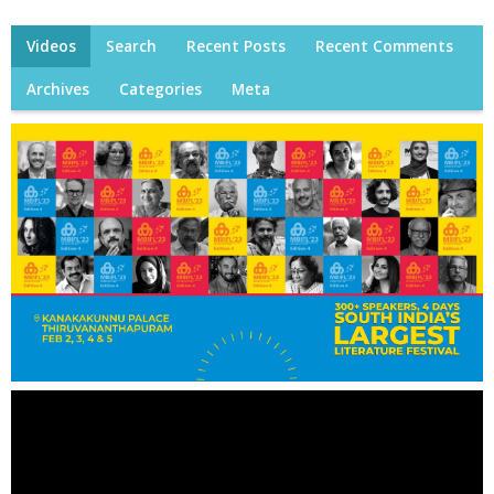
Videos
Search
Recent Posts
Recent Comments
Archives
Categories
Meta