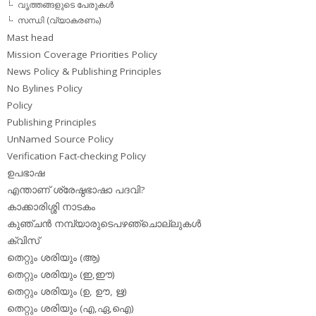
വൃത്തങ്ങളുടെ പേരുകള്‍
സന്ധി (വ്യാകരണം)
Mast head
Mission Coverage Priorities Policy
News Policy & Publishing Principles
No Bylines Policy
Policy
Publishing Principles
UnNamed Source Policy
Verification Fact-checking Policy
ഉപഭാഷ
എന്താണ് ശ്രേഷ്ഠഭാഷാ പദവി?
കാക്കാരിശ്ശി നാടകം
കുഞ്ചന്‍ നമ്പ്യാരുടെപഴഞ്ചൊല്ലുകള്‍
ക്വിസ്
തെറ്റും ശരിയും (ആ)
തെറ്റും ശരിയും (ഇ,ഈ)
തെറ്റും ശരിയും (ഉ, ഊ, ഋ)
തെറ്റും ശരിയും (എ,ഏ,ഐ)