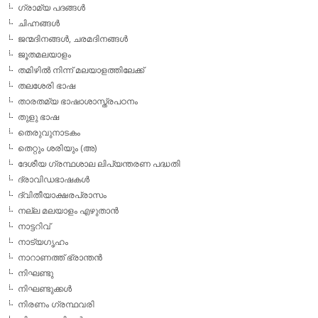
ഗ്രാമ്യ പദങ്ങള്‍
ചിഹ്നങ്ങള്‍
ജന്മദിനങ്ങള്‍, ചരമദിനങ്ങള്‍
ജൂതമലയാളം
തമിഴില്‍ നിന്ന് മലയാളത്തിലേക്ക്
തലശേരി ഭാഷ
താരതമ്യ ഭാഷാശാസ്ത്രപഠനം
തുളു ഭാഷ
തെരുവുനാടകം
തെറ്റും ശരിയും (അ)
ദേശീയ ഗ്രന്ഥശാല ലിപ്യന്തരണ പദ്ധതി
ദ്രാവിഡഭാഷകള്‍
ദ്വിതീയാക്ഷരപ്രാസം
നല്ല മലയാളം എഴുതാന്‍
നാട്ടറിവ്
നാട്യഗൃഹം
നാറാണത്ത് ഭ്രാന്തന്‍
നിഘണ്ടു
നിഘണ്ടുക്കള്‍
നിരണം ഗ്രന്ഥവരി