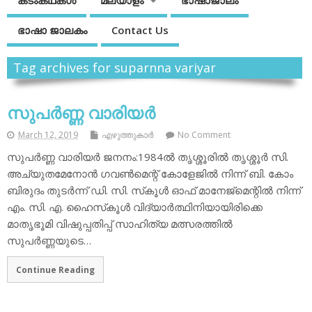
കടംകഥകള്‍
മലയാളം
ഭാഷാജാലം
ഭാഷാ ജാലകം
Contact Us
Tag archives for suparnna variyar
സുപര്‍ണ്ണ വാരിയര്‍
March 12, 2019
എഴുത്തുകാര്‍
No Comment
സുപര്‍ണ്ണ വാരിയര്‍ ജനനം:1984ല്‍ തൃശ്ശൂരില്‍ തൃശ്ശൂര്‍ സി.
അച്യുതമേനോന്‍ ഗവണ്‍മെന്റ് കോളേജില്‍ നിന്ന് ബി. കോം
ബിരുദം തുടര്‍ന്ന് ഡി. സി. സ്‌കൂള്‍ ഓഫ് മാനേജ്‌മെന്റില്‍ നിന്ന്
എം. സി. എ. ഹൈസ്‌കൂള്‍ വിദ്യാര്‍ത്ഥിനിയായിരിക്കെ
മാതൃഭൂമി വിഷുപ്പതിപ്പ് സാഹിത്യ മത്സരത്തില്‍
സുപര്‍ണ്ണയുടെ…
Continue Reading