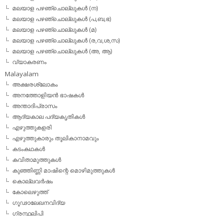
മലയാള പഴഞ്ചൊല്ലുകള്‍ (ന)
മലയാള പഴഞ്ചൊല്ലുകള്‍ (പ,ബ,ഭ)
മലയാള പഴഞ്ചൊല്ലുകള്‍ (മ)
മലയാള പഴഞ്ചൊല്ലുകള്‍ (ര,വ,ശ,സ)
മലയാള പഴഞ്ചൊല്ലുകൾ (അ, ആ)
വ്യാകരണം
Malayalam
അക്ഷരശ്ലോകം
അനത്തോളിയന്‍ ഭാഷകള്‍
അന്താദിപ്രാസം
ആദ്യകാല പദ്യകൃതികള്‍
എഴുത്തുകളരി
എഴുത്തുകാരും തൂലികാനാമവും
കടംകഥകള്‍
കവിതാമുത്തുകള്‍
കുഞ്ഞിണ്ണി മാഷിന്റെ മൊഴിമുത്തുകള്‍
കൊല്ലവര്‍ഷം
കോലെഴുത്ത്
ഗൂഢാലേഖനവിദ്യ
ഗ്രന്ഥലിപി