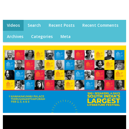
Videos
Search
Recent Posts
Recent Comments
Archives
Categories
Meta