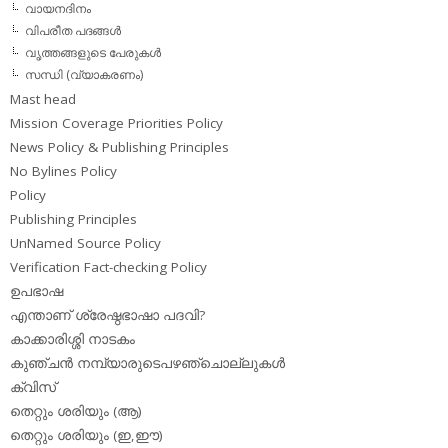
വായനദിനം
വിപരീത പദങ്ങള്‍
വൃത്തങ്ങളുടെ പേരുകള്‍
സന്ധി (വ്യാകരണം)
Mast head
Mission Coverage Priorities Policy
News Policy & Publishing Principles
No Bylines Policy
Policy
Publishing Principles
UnNamed Source Policy
Verification Fact-checking Policy
ഉപഭാഷ
എന്താണ് ശ്രേഷ്ഠഭാഷാ പദവി?
കാക്കാരിശ്ശി നാടകം
കുഞ്ചന്‍ നമ്പ്യാരുടെപഴഞ്ചൊല്ലുകള്‍
ക്വിസ്
തെറ്റും ശരിയും (ആ)
തെറ്റും ശരിയും (ഇ,ഈ)