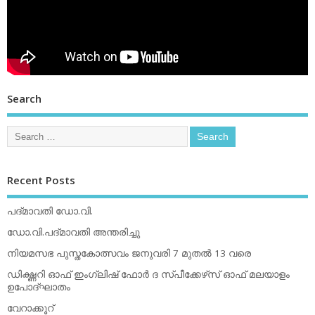
Search
Recent Posts
പദ്മാവതി ഡോ.വി.
ഡോ.വി.പദ്മാവതി അന്തരിച്ചു
നിയമസഭ പുസ്തകോത്സവം ജനുവരി 7 മുതല്‍ 13 വരെ
ഡിക്ഷ്ണറി ഓഫ് ഇംഗ്ലിഷ് ഫോര്‍ ദ സ്പീക്കേഴ്‌സ് ഓഫ് മലയാളം
ഉപോദ്ഘാതം
വേറാക്കൂറ്