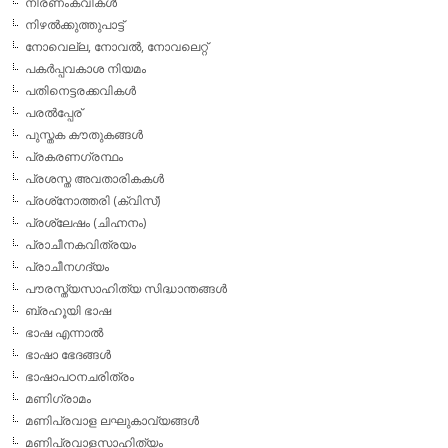
നിരണംകവികള്‍
നിഴല്‍ക്കുത്തുപാട്ട്
നോവെല്ല, നോവല്‍, നോവലെറ്റ്
പകര്‍പ്പവകാശ നിയമം
പതിനെട്ടരക്കവികള്‍
പരല്‍പ്പേര്
പുസ്തക കൗതുകങ്ങള്‍
പ്രകരണഗ്രന്ഥം
പ്രശസ്ത അവതാരികകള്‍
പ്രശ്‌നോത്തരി (ക്വിസ്)
പ്രശ്ലേഷം (ചിഹ്നനം)
പ്രാചീനകവിത്രയം
പ്രാചീനഗദ്യം
പൗരസ്ത്യസാഹിത്യ സിദ്ധാന്തങ്ങള്‍
ബ്രഹൂയി ഭാഷ
ഭാഷ എന്നാല്‍
ഭാഷാ ഭേദങ്ങള്‍
ഭാഷാപഠനചരിത്രം
മണിഗ്രാമം
മണിപ്രവാള ലഘുകാവ്യങ്ങള്‍
മണിപ്രവാളസാഹിത്യം