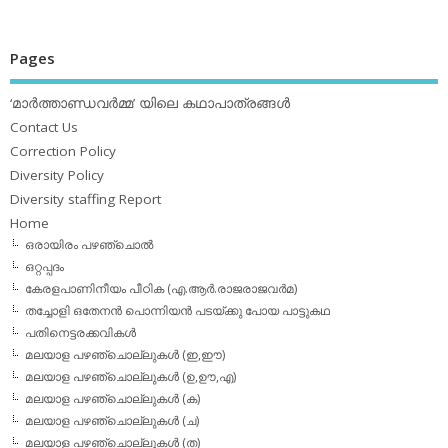
Pages
‘മാര്‍ത്താണ്ഡവര്‍മ്മ’ യിലെ കഥാപാത്രങ്ങള്‍
Contact Us
Correction Policy
Diversity Policy
Diversity staffing Report
Home
ഒരായിരം പഴഞ്ചൊല്‍
ഒറ്റപ്പദം
കേരളപാണിനീയം പീഠിക (എ.ആര്‍.രാജരാജവര്‍മ)
തച്ചോളി ഒതേനൻ പൊന്നിയൻ പടയ്‌ക്കു പോയ പാട്ടുകഥ
പതിനെട്ടരക്കവികള്‍
മലയാള പഴഞ്ചൊല്ലുകള്‍ (ഇ,ഈ)
മലയാള പഴഞ്ചൊല്ലുകള്‍ (ഉ,ഊ,എ)
മലയാള പഴഞ്ചൊല്ലുകള്‍ (ക)
മലയാള പഴഞ്ചൊല്ലുകള്‍ (ച)
മലയാള പഴഞ്ചൊല്ലുകള്‍ (ത)