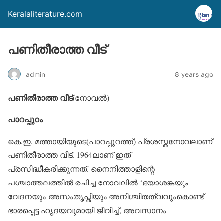
Keralaliterature.com
പണിതീരാത്ത വീട്
admin
8 years ago
പണിതീരാത്ത വീട്
(നോവല്‍)
പാറപ്പുറം
കെ.ഇ. മത്തായിയുടെ(പാറപ്പുറത്ത്) പ്രശസ്തനോവലാണ്
പണിതീരാത്ത വീട്. 1964ലാണ് ഇത്
പ്രസിദ്ധീകരിക്കുന്നത്. നൈനിത്താളിന്റെ
പശ്ചാത്തലത്തില്‍ രചിച്ച നോവലില്‍ ‘ഭയാശങ്കയും
വേദനയും അസംതൃപ്തിയും അനിശ്ചിതത്വവുംകൊണ്ട്
ഭാരപ്പെട്ട ഹൃദയവുമായി ജീവിച്ച്, അവസാനം