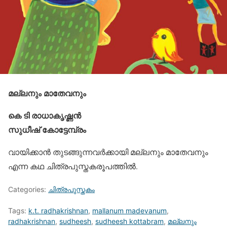
മല്ലനും മാതേവനും
കെ ടി രാധാകൃഷ്ണന്‍
സുധീഷ് കോട്ടേമ്പ്രം
വായിക്കാന്‍ തുടങ്ങുന്നവര്‍ക്കായി മല്ലനും മാതേവനും
എന്ന കഥ ചിത്രപുസ്തകരൂപത്തില്‍.
Categories:
ചിത്രപുസ്തകം
Tags:
k.t. radhakrishnan
,
mallanum madevanum
,
radhakrishnan
,
sudheesh
,
sudheesh kottabram
,
മല്ലനും