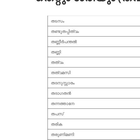
തടസം
തണ്ടുതപ്പിത്വം
തണ്ണീര്‍പന്തല്‍
തണ്ണി
തത്വം
തത്വമസി
തദനുസ്സാരം
തദാഗതന്‍
തന്നത്താനേ
തപസ്
തരിക
തരുണിമണി