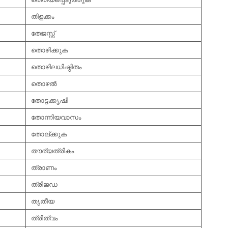
തിളക്കം
തേജസ്സ്
തൊഴിക്കുക
തൊഴിലധിഷ്ഠിതം
തൊഴല്‍
തോട്ടക്കൃഷി
തോന്നിയവാസം
തോല്ക്കുക
തൗര്യത്രികം
ത്രാണം
ത്രിജഡ
തൃതീയ
ത്രിത്വം