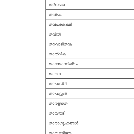
തര്‍ജ്ജിമ
തല്‍പം
തല്പരകക്ഷി
തവില്‍
തറവാടിത്വം
താത്വീക
താന്തോന്നിത്വം
താനെ
താപസ്വി
താപസ്സന്‍
താരള്യത
തായ്തടി
താരാഗൃഹങ്ങള്‍
താരുണ്യത