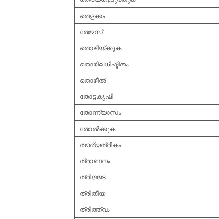
തെളക്കം
തേജസ്
തൊഴിയ്ക്കുക
തൊഴിലധിഷ്ടിതം
തൊഴീല്‍
തോട്ടകൃഷി
തോന്ന്യാസം
തോല്‍ക്കുക
തൗര്യത്രീകം
ത്രാണനം
ത്രിജ്ജട
ത്രിതീയ
ത്രിത്ത്വം