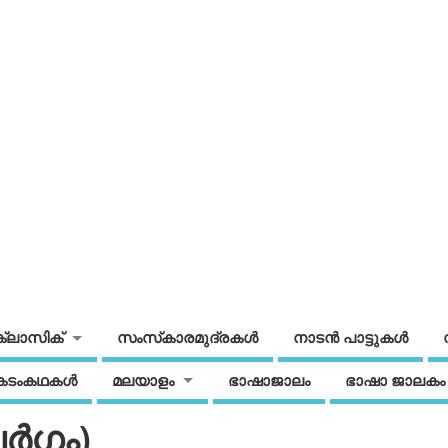
ക്ലാസിക്
സംസ്‌കാരമുദ്രകള്‍
നാടന്‍ പാട്ടുകള്‍
കടംകഥകള്‍
മലയാളം
ഭാഷാജാലം
ഭാഷാ ജാലകം
ര്‍ഗം)