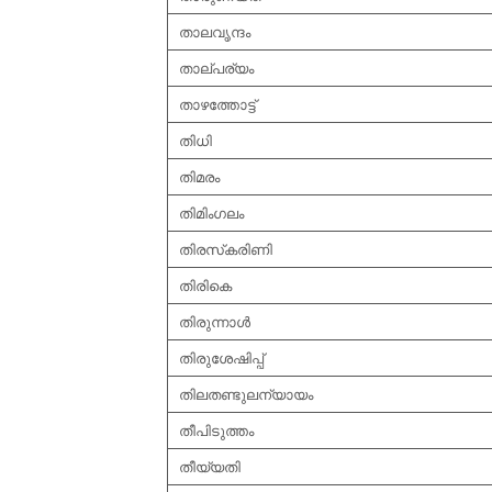
താലവൃന്ദം
താല്പര്യം
താഴത്തോട്ട്
തിധി
തിമരം
തിമിംഗലം
തിരസ്‌കരിണി
തിരികെ
തിരുന്നാള്‍
തിരുശേഷിപ്പ്
തിലതണ്ടുലന്യായം
തീപിടുത്തം
തീയ്യതി