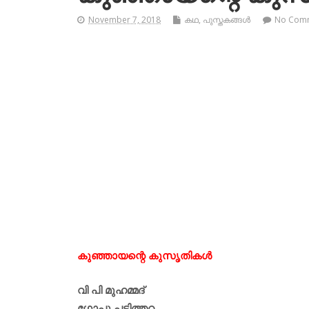
November 7, 2018
കഥ
,
പുസ്തകങ്ങള്‍
No Com
കുഞ്ഞായന്റെ കുസൃതികള്‍
വി പി മുഹമ്മദ്‌
ഗോപു പട്ടിത്തറ