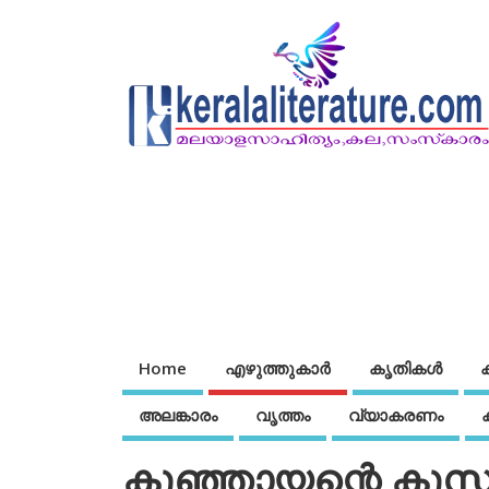
Home
എഴുത്തുകാര്‍
കൃതികൾ
അലങ്കാരം
വൃത്തം
വ്യാകരണം
കുഞ്ഞായന്റെ കുസ