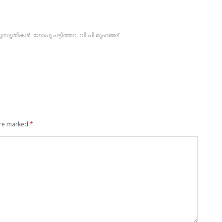
ുസൃതികള്‍
,
ഗോപു പട്ടിത്തറ
,
വി പി മുഹമ്മദ്‌
are marked
*