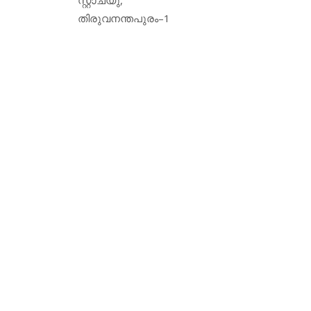
തിരുവനന്തപുരം–1