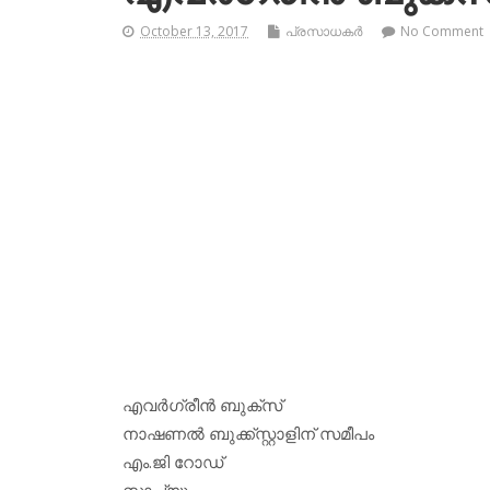
October 13, 2017
പ്രസാധകര്‍
No Comment
എവര്‍ഗ്രീന്‍ ബുക്‌സ്
നാഷണല്‍ ബുക്ക്‌സ്റ്റാളിന് സമീപം
എം.ജി റോഡ്
സ്റ്റാച്യു,