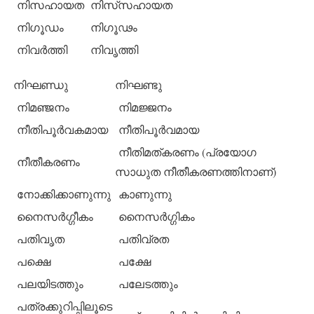
നിസഹായത
നിസ്‌സഹായത
നിഗൂഡം
നിഗൂഢം
നിവര്‍ത്തി
നിവൃത്തി
നിഘണ്ഡു
നിഘണ്ടു
നിമഞ്ജനം
നിമജ്ജനം
നീതിപൂര്‍വകമായ
നീതിപൂര്‍വമായ
നീതിമത്കരണം (പ്രയോഗ
നീതീകരണം
സാധുത നീതീകരണത്തിനാണ്)
നോക്കിക്കാണുന്നു
കാണുന്നു
നൈസര്‍ഗ്ഗീകം
നൈസര്‍ഗ്ഗികം
പതിവൃത
പതിവ്രത
പക്ഷെ
പക്ഷേ
പലയിടത്തും
പലേടത്തും
പത്രക്കുറിപ്പിലൂടെ