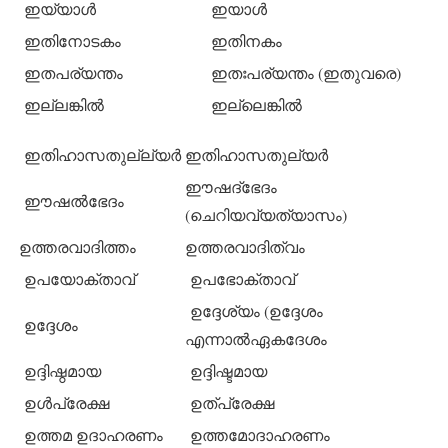
ഇയ്യാള്‍
ഇയാള്‍
ഇതിനോടകം
ഇതിനകം
ഇതപര്യന്തം
ഇതഃപര്യന്തം (ഇതുവരെ)
ഇല്ലങ്കില്‍
ഇല്ലെങ്കില്‍
ഇതിഹാസതുല്ല്യര്‍
ഇതിഹാസതുല്യര്‍
ഈഷദ്‌ഭേദം
ഈഷല്‍ഭേദം
(ചെറിയവ്യത്യാസം)
ഉത്തരവാദിത്തം
ഉത്തരവാദിത്വം
ഉപയോക്താവ്
ഉപഭോക്താവ്
ഉദ്ദേശ്യം (ഉദ്ദേശം
ഉദ്ദേശം
എന്നാല്‍ഏകദേശം
ഉദ്ദിഷ്ഠമായ
ഉദ്ദിഷ്ടമായ
ഉള്‍പ്രേക്ഷ
ഉത്‌പ്രേക്ഷ
ഉത്തമ ഉദാഹരണം
ഉത്തമോദാഹരണം