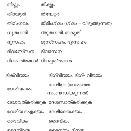
തീഷ്ണം
തീക്ഷ്ണം
തീയേറ്റര്‍
തിയേറ്റര്‍
തിമിംഗലം
തിമിംഗിലം (ഗിലം = വിഴുങ്ങുന്നത്)
ധൃതഗതി
ദ്രുതഗതി, തകൃതി
ദുസഹം
ദുസ്‌സഹം, ദുഃസഹം
ദിവസേ്‌സന
ദിവസേന
ദിനപത്രങ്ങള്‍
ദിനപ്പത്രങ്ങള്‍
ദിക്‌വിജയം
ദിഗ്വിജയം, ദിഗ്+ വിജയം
ദേശീയം (ദേശത്തെ
ദേശീയപരം
സംബന്ധിക്കുന്നത്)
ദേശവത്കരിക്കുക
ദേശസാത്കരിക്കുക
ദേശീയ ഐക്യം
ദേശീയൈക്യം
ദൈവീകം
ദൈവികം
ദൈന്യത
ദൈന്യം, ദീനത