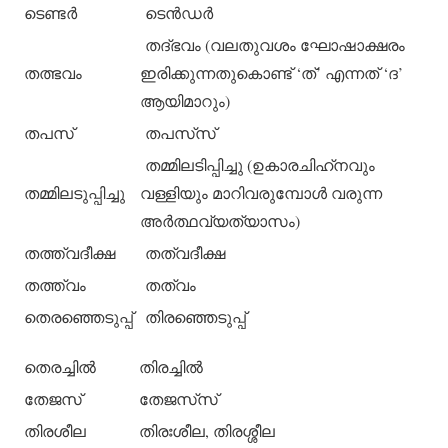
ടെണ്ടര്‍
ടെന്‍ഡര്‍
തദ്ഭവം (വലതുവശം ഘോഷാക്ഷരം
തത്ഭവം
ഇരിക്കുന്നതുകൊണ്ട് ‘ത്’ എന്നത് ‘ദ’
ആയിമാറും)
തപസ്
തപസ്‌സ്
തമ്മിലടിപ്പിച്ചു (ഉകാരചിഹ്‌നവും
തമ്മിലടുപ്പിച്ചു
വള്ളിയും മാറിവരുമ്പോള്‍ വരുന്ന
അര്‍ത്ഥവ്യത്യാസം)
തത്ത്വദീക്ഷ
തത്വദീക്ഷ
തത്ത്വം
തത്വം
തെരഞ്ഞെടുപ്പ്
തിരഞ്ഞെടുപ്പ്
തെരച്ചില്‍
തിരച്ചില്‍
തേജസ്
തേജസ്‌സ്
തിരശീല
തിരഃശീല, തിരശ്ശീല