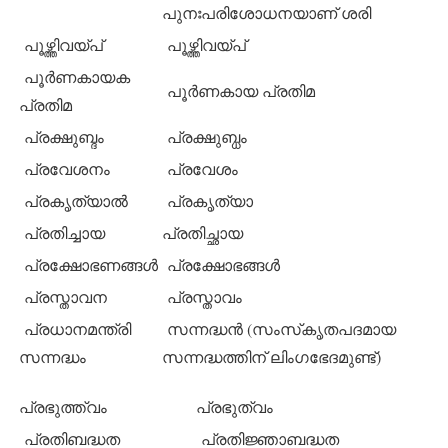
പുനഃപരിശോധനയാണ് ശരി
പൂഴ്ത്തിവയ്പ്
പൂഴ്ത്തിവയ്പ്
പൂര്‍ണകായക
പൂര്‍ണകായ പ്രതിമ
പ്രതിമ
പ്രക്ഷുബ്ദം
പ്രക്ഷുബ്ധം
പ്രവേശനം
പ്രവേശം
പ്രകൃത്യാല്‍
പ്രകൃത്യാ
പ്രതിച്ചായ
പ്രതിച്ഛായ
പ്രക്ഷോഭണങ്ങള്‍
പ്രക്ഷോഭങ്ങള്‍
പ്രസ്താവന
പ്രസ്താവം
പ്രധാനമന്ത്രി
സന്നദ്ധന്‍ (സംസ്‌കൃതപദമായ
സന്നദ്ധം
സന്നദ്ധത്തിന് ലിംഗഭേദമുണ്ട്)
പ്രഭുത്ത്വം
പ്രഭുത്വം
പ്രതിബദ്ധത
പ്രതിജ്ഞാബദ്ധത