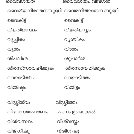
വൈവശ്യത
വൈവശ്യം, വിവശത
വൈര്യ നിരാതനബുദ്ധി
വൈരനിര്യാതന ബുദ്ധി
വൈകീട്ട്
വൈകിട്ട്
വ്യത്യസ്ഥം
വ്യത്യസ്തം
വൃച്ഛികം
വൃശ്ചികം
വൃതം
വ്രതം
ശിപാര്‍ശ
ശുപാര്‍ശ
ശിരസ്‌സാവഹിക്കുക
ശിരസാവഹിക്കുക
വായാടിത്വം
വായാടിത്തം
വിമ്മിഷ്ടം
വിമ്മിട്ടം
വിഡ്ഢിത്വം
വിഡ്ഢിത്തം
വിഭവസമാഹരണം
പണം ഉണ്ടാക്കല്‍
വിശ്വസ്ഥം
വിശ്വസ്തം
വിജിഗീഷു
വിജീഗിഷു