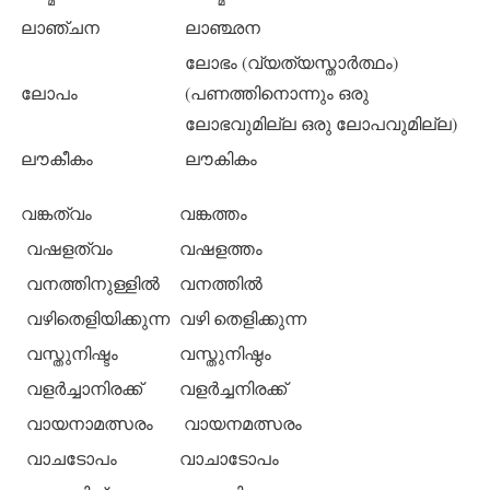
ലാഞ്ചന
ലാഞ്ഛന
ലോഭം (വ്യത്യസ്താര്‍ത്ഥം)
ലോപം
(പണത്തിനൊന്നും ഒരു
ലോഭവുമില്ല ഒരു ലോപവുമില്ല)
ലൗകീകം
ലൗകികം
വങ്കത്വം
വങ്കത്തം
വഷളത്വം
വഷളത്തം
വനത്തിനുള്ളില്‍
വനത്തില്‍
വഴിതെളിയിക്കുന്ന
വഴി തെളിക്കുന്ന
വസ്തുനിഷ്ടം
വസ്തുനിഷ്ഠം
വളര്‍ച്ചാനിരക്ക്
വളര്‍ച്ചനിരക്ക്
വായനാമത്സരം
വായനമത്സരം
വാചടോപം
വാചാടോപം