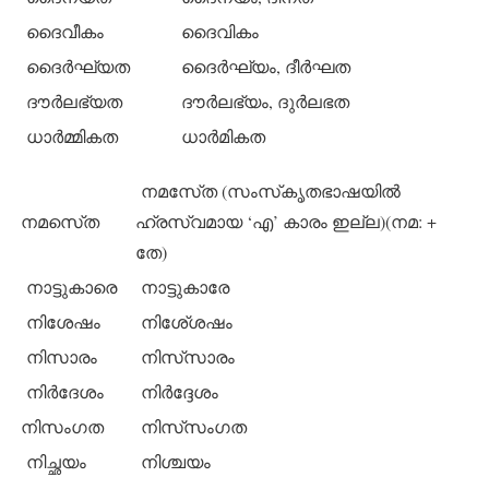
ദൈവീകം
ദൈവികം
ദൈര്‍ഘ്യത
ദൈര്‍ഘ്യം, ദീര്‍ഘത
ദൗര്‍ലഭ്യത
ദൗര്‍ലഭ്യം, ദുര്‍ലഭത
ധാര്‍മ്മികത
ധാര്‍മികത
നമസേ്ത (സംസ്‌കൃതഭാഷയില്‍
നമസെ്ത
ഹ്രസ്വമായ ‘എ’ കാരം ഇല്ല)(നമ: +
തേ)
നാട്ടുകാരെ
നാട്ടുകാരേ
നിശേഷം
നിശേ്ശഷം
നിസാരം
നിസ്‌സാരം
നിര്‍ദേശം
നിര്‍ദ്ദേശം
നിസംഗത
നിസ്‌സംഗത
നിച്ഛയം
നിശ്ചയം