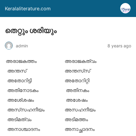
Keralaliterature.com
തെറ്റും ശരിയും
admin
8 years ago
അരാജകത്തം
അരാജകത്വം
അന്തസ്
അന്തസ്‌സ്
അതോറിട്ടി
അതോറിറ്റി
അതിനോടകം
അതിനകം
അശേ്ശഷം
അശേഷം
അസ്‌സഹനീയം
അസഹനീയം
അടിമത്വം
അടിമത്തം
അനാശ്ചാദനം
അനാച്ഛാദനം