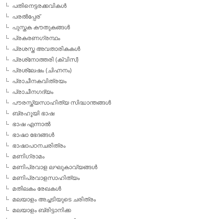
പതിനെട്ടരക്കവികള്‍
പരല്‍പ്പേര്
പുസ്തക കൗതുകങ്ങള്‍
പ്രകരണഗ്രന്ഥം
പ്രശസ്ത അവതാരികകള്‍
പ്രശ്‌നോത്തരി (ക്വിസ്)
പ്രശ്ലേഷം (ചിഹ്നനം)
പ്രാചീനകവിത്രയം
പ്രാചീനഗദ്യം
പൗരസ്ത്യസാഹിത്യ സിദ്ധാന്തങ്ങള്‍
ബ്രഹൂയി ഭാഷ
ഭാഷ എന്നാല്‍
ഭാഷാ ഭേദങ്ങള്‍
ഭാഷാപഠനചരിത്രം
മണിഗ്രാമം
മണിപ്രവാള ലഘുകാവ്യങ്ങള്‍
മണിപ്രവാളസാഹിത്യം
മതിലകം രേഖകള്‍
മലയാളം അച്ചടിയുടെ ചരിത്രം
മലയാളം ബ്രിട്ടാനിക്ക