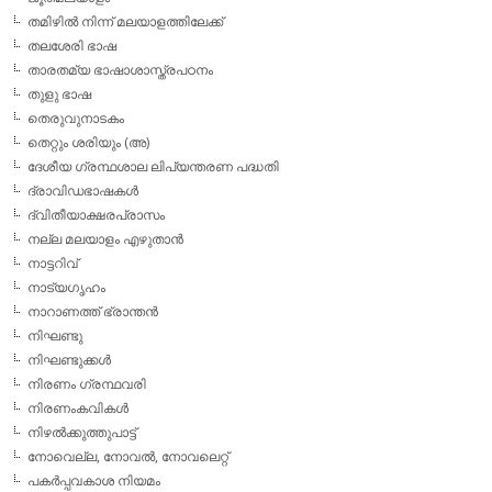
തമിഴില്‍ നിന്ന് മലയാളത്തിലേക്ക്
തലശേരി ഭാഷ
താരതമ്യ ഭാഷാശാസ്ത്രപഠനം
തുളു ഭാഷ
തെരുവുനാടകം
തെറ്റും ശരിയും (അ)
ദേശീയ ഗ്രന്ഥശാല ലിപ്യന്തരണ പദ്ധതി
ദ്രാവിഡഭാഷകള്‍
ദ്വിതീയാക്ഷരപ്രാസം
നല്ല മലയാളം എഴുതാന്‍
നാട്ടറിവ്
നാട്യഗൃഹം
നാറാണത്ത് ഭ്രാന്തന്‍
നിഘണ്ടു
നിഘണ്ടുക്കള്‍
നിരണം ഗ്രന്ഥവരി
നിരണംകവികള്‍
നിഴല്‍ക്കുത്തുപാട്ട്
നോവെല്ല, നോവല്‍, നോവലെറ്റ്
പകര്‍പ്പവകാശ നിയമം