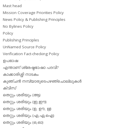
Mast head
Mission Coverage Priorities Policy
News Policy & Publishing Principles
No Bylines Policy
Policy
Publishing Principles
UnNamed Source Policy
Verification Fact-checking Policy
ഉപഭാഷ
എന്താണ് ശ്രേഷ്ഠഭാഷാ പദവി?
കാക്കാരിശ്ശി നാടകം
കുഞ്ചന്‍ നമ്പ്യാരുടെപഴഞ്ചൊല്ലുകള്‍
ക്വിസ്
തെറ്റും ശരിയും (ആ)
തെറ്റും ശരിയും (ഇ,ഈ)
തെറ്റും ശരിയും (ഉ, ഊ, ഋ)
തെറ്റും ശരിയും (എ,ഏ,ഐ)
തെറ്റും ശരിയും (ഒ,ഓ)