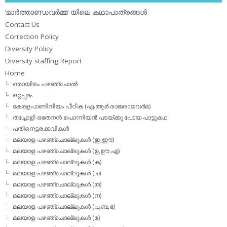
‘മാര്‍ത്താണ്ഡവര്‍മ്മ’ യിലെ കഥാപാത്രങ്ങള്‍
Contact Us
Correction Policy
Diversity Policy
Diversity staffing Report
Home
ഒരായിരം പഴഞ്ചൊല്‍
ഒറ്റപ്പദം
കേരളപാണിനീയം പീഠിക (എ.ആര്‍.രാജരാജവര്‍മ)
തച്ചോളി ഒതേനൻ പൊന്നിയൻ പടയ്‌ക്കു പോയ പാട്ടുകഥ
പതിനെട്ടരക്കവികള്‍
മലയാള പഴഞ്ചൊല്ലുകള്‍ (ഇ,ഈ)
മലയാള പഴഞ്ചൊല്ലുകള്‍ (ഉ,ഊ,എ)
മലയാള പഴഞ്ചൊല്ലുകള്‍ (ക)
മലയാള പഴഞ്ചൊല്ലുകള്‍ (ച)
മലയാള പഴഞ്ചൊല്ലുകള്‍ (ത)
മലയാള പഴഞ്ചൊല്ലുകള്‍ (ന)
മലയാള പഴഞ്ചൊല്ലുകള്‍ (പ,ബ,ഭ)
മലയാള പഴഞ്ചൊല്ലുകള്‍ (മ)