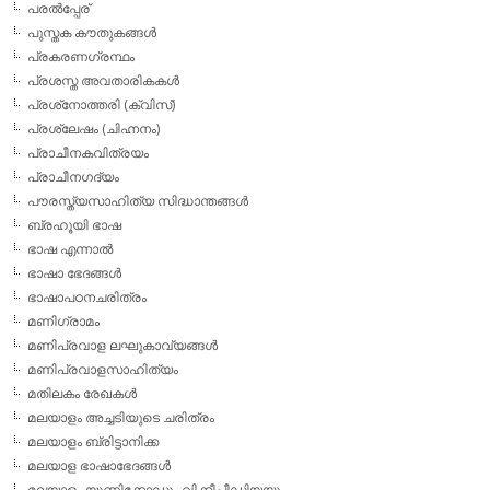
പരല്‍പ്പേര്
പുസ്തക കൗതുകങ്ങള്‍
പ്രകരണഗ്രന്ഥം
പ്രശസ്ത അവതാരികകള്‍
പ്രശ്‌നോത്തരി (ക്വിസ്)
പ്രശ്ലേഷം (ചിഹ്നനം)
പ്രാചീനകവിത്രയം
പ്രാചീനഗദ്യം
പൗരസ്ത്യസാഹിത്യ സിദ്ധാന്തങ്ങള്‍
ബ്രഹൂയി ഭാഷ
ഭാഷ എന്നാല്‍
ഭാഷാ ഭേദങ്ങള്‍
ഭാഷാപഠനചരിത്രം
മണിഗ്രാമം
മണിപ്രവാള ലഘുകാവ്യങ്ങള്‍
മണിപ്രവാളസാഹിത്യം
മതിലകം രേഖകള്‍
മലയാളം അച്ചടിയുടെ ചരിത്രം
മലയാളം ബ്രിട്ടാനിക്ക
മലയാള ഭാഷാഭേദങ്ങള്‍
മലയാളം യൂണിക്കോഡും വിക്കീപീഡിയയും