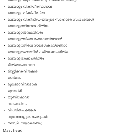
മലയാളം വിക്കിഗ്രന്ഥശാല
മലയാളം വിക്കിപീഡിയ
മലയാളം വിക്കീപീഡിയയുടെ സഹോദര സംരംഭങ്ങള്‍
മലയാളഗദ്യസാഹിത്യം
മലയാളഗ്രന്ഥവിവരം
മലയാളത്തിലെ മഹാകാവ്യങ്ങള്‍
മലയാളത്തിലെ സന്ദേശകാവ്യങ്ങള്‍
മലയാളബൈബിള്‍ പരിഭാഷാചരിത്രം
മലയാളഭാഷാചരിത്രം
മിശ്രഭാഷാ വാദം
മിസ്റ്റിക് കവിതകള്‍
മുക്തകം
മൂലദ്രാവിഡഭാഷ
മൂലഭദ്രി
യൂണികോഡ്
വായനദിനം
വിപരീത പദങ്ങള്‍
വൃത്തങ്ങളുടെ പേരുകള്‍
സന്ധി (വ്യാകരണം)
Mast head