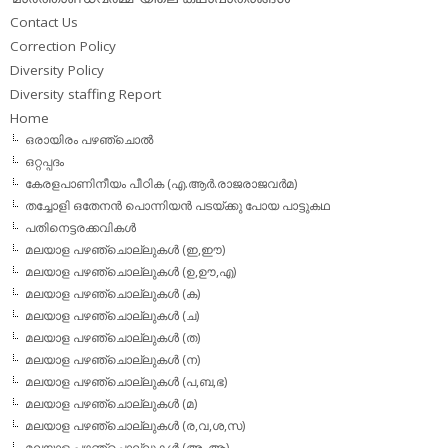
Contact Us
Correction Policy
Diversity Policy
Diversity staffing Report
Home
ഒരായിരം പഴഞ്ചൊല്‍
ഒറ്റപ്പദം
കേരളപാണിനീയം പീഠിക (എ.ആര്‍.രാജരാജവര്‍മ)
തച്ചോളി ഒതേനൻ പൊന്നിയൻ പടയ്‌ക്കു പോയ പാട്ടുകഥ
പതിനെട്ടരക്കവികള്‍
മലയാള പഴഞ്ചൊല്ലുകള്‍ (ഇ,ഈ)
മലയാള പഴഞ്ചൊല്ലുകള്‍ (ഉ,ഊ,എ)
മലയാള പഴഞ്ചൊല്ലുകള്‍ (ക)
മലയാള പഴഞ്ചൊല്ലുകള്‍ (ച)
മലയാള പഴഞ്ചൊല്ലുകള്‍ (ത)
മലയാള പഴഞ്ചൊല്ലുകള്‍ (ന)
മലയാള പഴഞ്ചൊല്ലുകള്‍ (പ,ബ,ഭ)
മലയാള പഴഞ്ചൊല്ലുകള്‍ (മ)
മലയാള പഴഞ്ചൊല്ലുകള്‍ (ര,വ,ശ,സ)
മലയാള പഴഞ്ചൊല്ലുകൾ (അ, ആ)