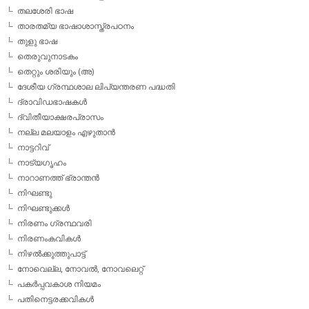
തലശേരി ഭാഷ
താരതമ്യ ഭാഷാശാസ്ത്രപഠനം
തുളു ഭാഷ
തെരുവുനാടകം
തെറ്റും ശരിയും (അ)
ദേശീയ ഗ്രന്ഥശാല ലിപ്യന്തരണ പദ്ധതി
ദ്രാവിഡഭാഷകള്‍
ദ്വിതീയാക്ഷരപ്രാസം
നല്ല മലയാളം എഴുതാന്‍
നാട്ടറിവ്
നാട്യഗൃഹം
നാറാണത്ത് ഭ്രാന്തന്‍
നിഘണ്ടു
നിഘണ്ടുക്കള്‍
നിരണം ഗ്രന്ഥവരി
നിരണംകവികള്‍
നിഴല്‍ക്കുത്തുപാട്ട്
നോവെല്ല, നോവല്‍, നോവലെറ്റ്
പകര്‍പ്പവകാശ നിയമം
പതിനെട്ടരക്കവികള്‍