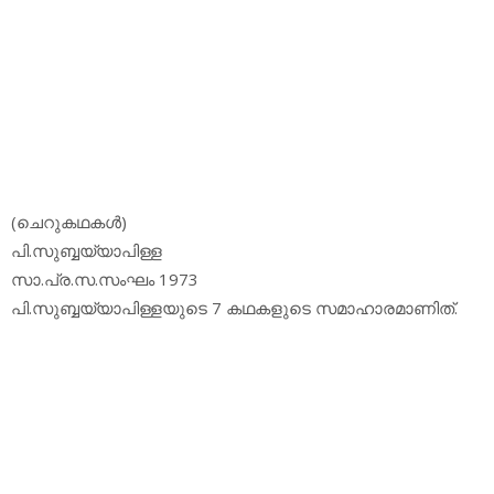
(ചെറുകഥകള്‍)
പി.സുബ്ബയ്യാപിള്ള
സാ.പ്ര.സ.സംഘം 1973
പി.സുബ്ബയ്യാപിള്ളയുടെ 7 കഥകളുടെ സമാഹാരമാണിത്.