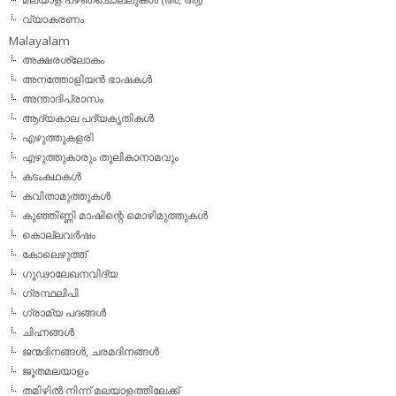
വ്യാകരണം
Malayalam
അക്ഷരശ്ലോകം
അനത്തോളിയന്‍ ഭാഷകള്‍
അന്താദിപ്രാസം
ആദ്യകാല പദ്യകൃതികള്‍
എഴുത്തുകളരി
എഴുത്തുകാരും തൂലികാനാമവും
കടംകഥകള്‍
കവിതാമുത്തുകള്‍
കുഞ്ഞിണ്ണി മാഷിന്റെ മൊഴിമുത്തുകള്‍
കൊല്ലവര്‍ഷം
കോലെഴുത്ത്
ഗൂഢാലേഖനവിദ്യ
ഗ്രന്ഥലിപി
ഗ്രാമ്യ പദങ്ങള്‍
ചിഹ്നങ്ങള്‍
ജന്മദിനങ്ങള്‍, ചരമദിനങ്ങള്‍
ജൂതമലയാളം
തമിഴില്‍ നിന്ന് മലയാളത്തിലേക്ക്