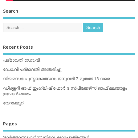
Search
Recent Posts
പദ്മാവതി ഡോ.വി.
ഡോ.വി.പദ്മാവതി അന്തരിച്ചു
നിയമസഭ പുസ്തകോത്സവം ജനുവരി 7 മുതല്‍ 13 വരെ
ഡിക്ഷ്ണറി ഓഫ് ഇംഗ്ലിഷ് ഫോര്‍ ദ സ്പീക്കേഴ്‌സ് ഓഫ് മലയാളം
ഉപോദ്ഘാതം
വേറാക്കൂറ്
Pages
‘മാര്‍ത്താണ്ഡവര്‍മ്മ’ യിലെ കഥാപാത്രങ്ങള്‍