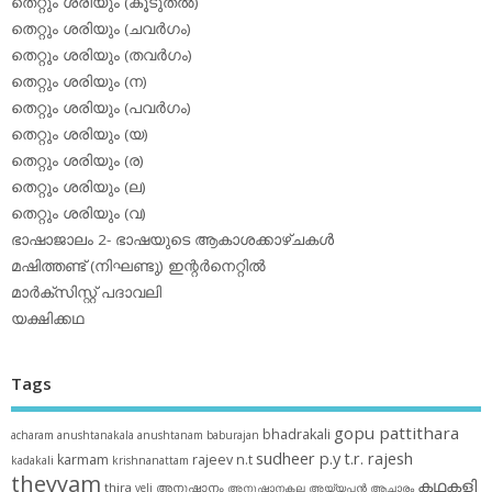
തെറ്റും ശരിയും (കൂടുതല്‍)
തെറ്റും ശരിയും (ചവര്‍ഗം)
തെറ്റും ശരിയും (തവര്‍ഗം)
തെറ്റും ശരിയും (ന)
തെറ്റും ശരിയും (പവര്‍ഗം)
തെറ്റും ശരിയും (യ)
തെറ്റും ശരിയും (ര)
തെറ്റും ശരിയും (ല)
തെറ്റും ശരിയും (വ)
ഭാഷാജാലം 2- ഭാഷയുടെ ആകാശക്കാഴ്ചകള്‍
മഷിത്തണ്ട് (നിഘണ്ടു) ഇന്റര്‍നെറ്റില്‍
മാര്‍ക്‌സിസ്റ്റ് പദാവലി
യക്ഷിക്കഥ
Tags
gopu pattithara
bhadrakali
acharam
anushtanakala
anushtanam
baburajan
sudheer p.y
t.r. rajesh
karmam
rajeev n.t
kadakali
krishnanattam
theyyam
കഥകളി
thira
അനുഷ്ഠാനം
veli
അനുഷ്ഠാനകല
അയ്യപ്പന്‍
ആചാരം