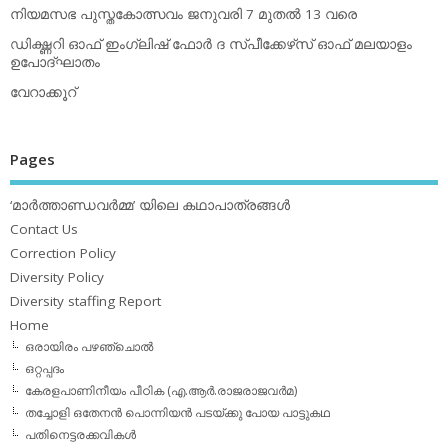
നിയമസഭ പുസ്തകോത്സവം ജനുവരി 7 മുതല്‍ 13 വരെ
ഡിക്ഷ്ണറി ഓഫ് ഇംഗ്ലിഷ് ഫോര്‍ ദ സ്പീക്കേഴ്‌സ് ഓഫ് മലയാളം
ഉപോദ്ഘാതം
വേറാക്കൂറ്
Pages
‘മാര്‍ത്താണ്ഡവര്‍മ്മ’ യിലെ കഥാപാത്രങ്ങള്‍
Contact Us
Correction Policy
Diversity Policy
Diversity staffing Report
Home
ഒരായിരം പഴഞ്ചൊല്‍
ഒറ്റപ്പദം
കേരളപാണിനീയം പീഠിക (എ.ആര്‍.രാജരാജവര്‍മ)
തച്ചോളി ഒതേനൻ പൊന്നിയൻ പടയ്‌ക്കു പോയ പാട്ടുകഥ
പതിനെട്ടരക്കവികള്‍