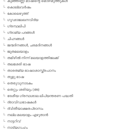
കുഞ്ഞിണ്ണി മാഷിന്റെ മൊഴിമുത്തുകള്‍
കൊല്ലവര്‍ഷം
കോലെഴുത്ത്
ഗൂഢാലേഖനവിദ്യ
ഗ്രന്ഥലിപി
ഗ്രാമ്യ പദങ്ങള്‍
ചിഹ്നങ്ങള്‍
ജന്മദിനങ്ങള്‍, ചരമദിനങ്ങള്‍
ജൂതമലയാളം
തമിഴില്‍ നിന്ന് മലയാളത്തിലേക്ക്
തലശേരി ഭാഷ
താരതമ്യ ഭാഷാശാസ്ത്രപഠനം
തുളു ഭാഷ
തെരുവുനാടകം
തെറ്റും ശരിയും (അ)
ദേശീയ ഗ്രന്ഥശാല ലിപ്യന്തരണ പദ്ധതി
ദ്രാവിഡഭാഷകള്‍
ദ്വിതീയാക്ഷരപ്രാസം
നല്ല മലയാളം എഴുതാന്‍
നാട്ടറിവ്
നാട്യഗൃഹം