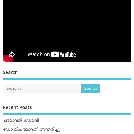
Search
Recent Posts
പദ്മാവതി ഡോ.വി.
ഡോ.വി.പദ്മാവതി അന്തരിച്ചു