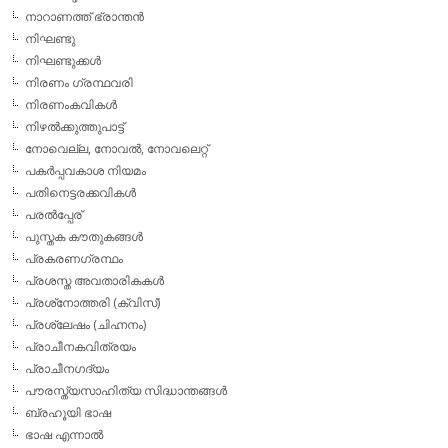
നാറാണത്ത് ഭ്രാന്തന്‍
നിഘണ്ടു
നിഘണ്ടുക്കള്‍
നിരണം ഗ്രന്ഥവരി
നിരണംകവികള്‍
നിഴല്‍ക്കുത്തുപാട്ട്
നോവെല്ല, നോവല്‍, നോവലെറ്റ്
പകര്‍പ്പവകാശ നിയമം
പതിനെട്ടരക്കവികള്‍
പരല്‍പ്പേര്
പുസ്തക കൗതുകങ്ങള്‍
പ്രകരണഗ്രന്ഥം
പ്രശസ്ത അവതാരികകള്‍
പ്രശ്‌നോത്തരി (ക്വിസ്)
പ്രശ്ലേഷം (ചിഹ്നനം)
പ്രാചീനകവിത്രയം
പ്രാചീനഗദ്യം
പൗരസ്ത്യസാഹിത്യ സിദ്ധാന്തങ്ങള്‍
ബ്രഹൂയി ഭാഷ
ഭാഷ എന്നാല്‍