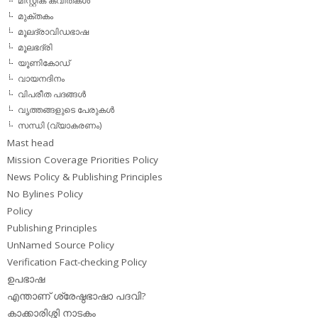
മിസ്റ്റിക് കവിതകള്‍
മുക്തകം
മൂലദ്രാവിഡഭാഷ
മൂലഭദ്രി
യൂണികോഡ്
വായനദിനം
വിപരീത പദങ്ങള്‍
വൃത്തങ്ങളുടെ പേരുകള്‍
സന്ധി (വ്യാകരണം)
Mast head
Mission Coverage Priorities Policy
News Policy & Publishing Principles
No Bylines Policy
Policy
Publishing Principles
UnNamed Source Policy
Verification Fact-checking Policy
ഉപഭാഷ
എന്താണ് ശ്രേഷ്ഠഭാഷാ പദവി?
കാക്കാരിശ്ശി നാടകം