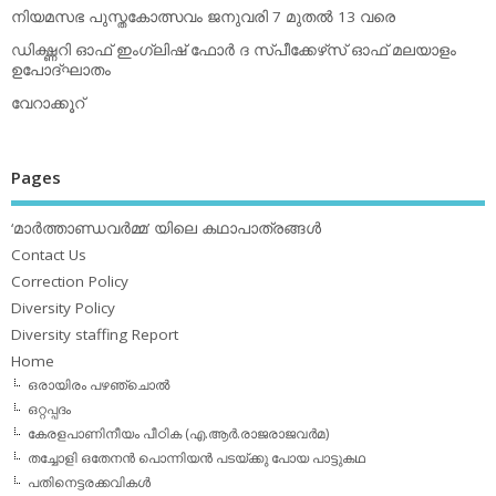
നിയമസഭ പുസ്തകോത്സവം ജനുവരി 7 മുതല്‍ 13 വരെ
ഡിക്ഷ്ണറി ഓഫ് ഇംഗ്ലിഷ് ഫോര്‍ ദ സ്പീക്കേഴ്‌സ് ഓഫ് മലയാളം
ഉപോദ്ഘാതം
വേറാക്കൂറ്
Pages
‘മാര്‍ത്താണ്ഡവര്‍മ്മ’ യിലെ കഥാപാത്രങ്ങള്‍
Contact Us
Correction Policy
Diversity Policy
Diversity staffing Report
Home
ഒരായിരം പഴഞ്ചൊല്‍
ഒറ്റപ്പദം
കേരളപാണിനീയം പീഠിക (എ.ആര്‍.രാജരാജവര്‍മ)
തച്ചോളി ഒതേനൻ പൊന്നിയൻ പടയ്‌ക്കു പോയ പാട്ടുകഥ
പതിനെട്ടരക്കവികള്‍