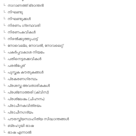
നാറാണത്ത് ഭ്രാന്തന്‍
നിഘണ്ടു
നിഘണ്ടുക്കള്‍
നിരണം ഗ്രന്ഥവരി
നിരണംകവികള്‍
നിഴല്‍ക്കുത്തുപാട്ട്
നോവെല്ല, നോവല്‍, നോവലെറ്റ്
പകര്‍പ്പവകാശ നിയമം
പതിനെട്ടരക്കവികള്‍
പരല്‍പ്പേര്
പുസ്തക കൗതുകങ്ങള്‍
പ്രകരണഗ്രന്ഥം
പ്രശസ്ത അവതാരികകള്‍
പ്രശ്‌നോത്തരി (ക്വിസ്)
പ്രശ്ലേഷം (ചിഹ്നനം)
പ്രാചീനകവിത്രയം
പ്രാചീനഗദ്യം
പൗരസ്ത്യസാഹിത്യ സിദ്ധാന്തങ്ങള്‍
ബ്രഹൂയി ഭാഷ
ഭാഷ എന്നാല്‍