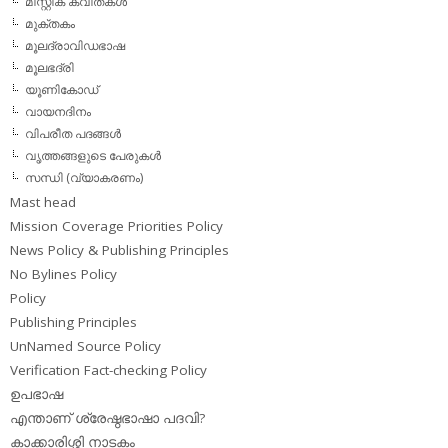
മിസ്റ്റിക് കവിതകള്‍
മുക്തകം
മൂലദ്രാവിഡഭാഷ
മൂലഭദ്രി
യൂണികോഡ്
വായനദിനം
വിപരീത പദങ്ങള്‍
വൃത്തങ്ങളുടെ പേരുകള്‍
സന്ധി (വ്യാകരണം)
Mast head
Mission Coverage Priorities Policy
News Policy & Publishing Principles
No Bylines Policy
Policy
Publishing Principles
UnNamed Source Policy
Verification Fact-checking Policy
ഉപഭാഷ
എന്താണ് ശ്രേഷ്ഠഭാഷാ പദവി?
കാക്കാരിശ്ശി നാടകം