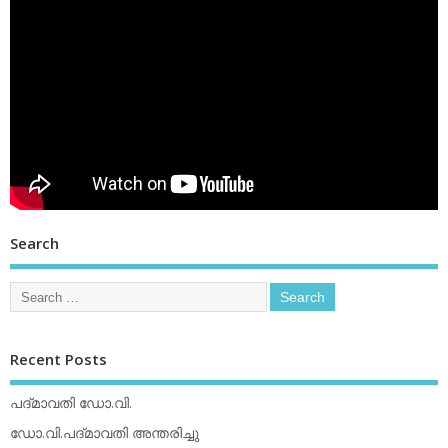
Search
Recent Posts
പദ്മാവതി ഡോ.വി.
ഡോ.വി.പദ്മാവതി അന്തരിച്ചു