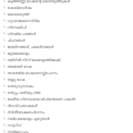
കുഞ്ഞിണ്ണി മാഷിന്റെ മൊഴിമുത്തുകള്‍
കൊല്ലവര്‍ഷം
കോലെഴുത്ത്
ഗൂഢാലേഖനവിദ്യ
ഗ്രന്ഥലിപി
ഗ്രാമ്യ പദങ്ങള്‍
ചിഹ്നങ്ങള്‍
ജന്മദിനങ്ങള്‍, ചരമദിനങ്ങള്‍
ജൂതമലയാളം
തമിഴില്‍ നിന്ന് മലയാളത്തിലേക്ക്
തലശേരി ഭാഷ
താരതമ്യ ഭാഷാശാസ്ത്രപഠനം
തുളു ഭാഷ
തെരുവുനാടകം
തെറ്റും ശരിയും (അ)
ദേശീയ ഗ്രന്ഥശാല ലിപ്യന്തരണ പദ്ധതി
ദ്രാവിഡഭാഷകള്‍
ദ്വിതീയാക്ഷരപ്രാസം
നല്ല മലയാളം എഴുതാന്‍
നാട്ടറിവ്
നാട്യഗൃഹം