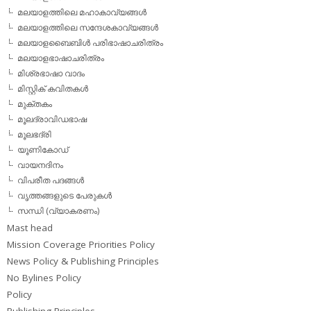
മലയാളത്തിലെ മഹാകാവ്യങ്ങള്‍
മലയാളത്തിലെ സന്ദേശകാവ്യങ്ങള്‍
മലയാളബൈബിള്‍ പരിഭാഷാചരിത്രം
മലയാളഭാഷാചരിത്രം
മിശ്രഭാഷാ വാദം
മിസ്റ്റിക് കവിതകള്‍
മുക്തകം
മൂലദ്രാവിഡഭാഷ
മൂലഭദ്രി
യൂണികോഡ്
വായനദിനം
വിപരീത പദങ്ങള്‍
വൃത്തങ്ങളുടെ പേരുകള്‍
സന്ധി (വ്യാകരണം)
Mast head
Mission Coverage Priorities Policy
News Policy & Publishing Principles
No Bylines Policy
Policy
Publishing Principles