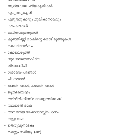
ആദ്യകാല പദ്യകൃതികള്‍
എഴുത്തുകളരി
എഴുത്തുകാരും തൂലികാനാമവും
കടംകഥകള്‍
കവിതാമുത്തുകള്‍
കുഞ്ഞിണ്ണി മാഷിന്റെ മൊഴിമുത്തുകള്‍
കൊല്ലവര്‍ഷം
കോലെഴുത്ത്
ഗൂഢാലേഖനവിദ്യ
ഗ്രന്ഥലിപി
ഗ്രാമ്യ പദങ്ങള്‍
ചിഹ്നങ്ങള്‍
ജന്മദിനങ്ങള്‍, ചരമദിനങ്ങള്‍
ജൂതമലയാളം
തമിഴില്‍ നിന്ന് മലയാളത്തിലേക്ക്
തലശേരി ഭാഷ
താരതമ്യ ഭാഷാശാസ്ത്രപഠനം
തുളു ഭാഷ
തെരുവുനാടകം
തെറ്റും ശരിയും (അ)