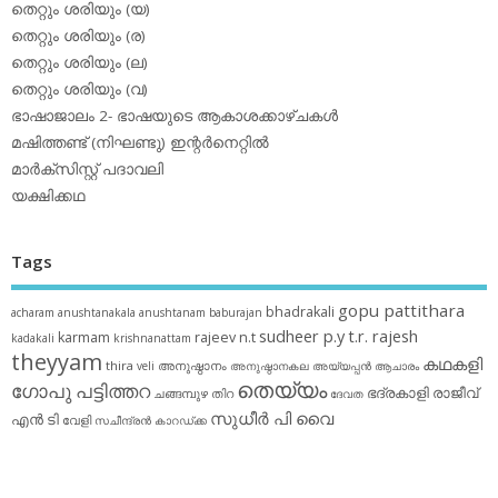
തെറ്റും ശരിയും (യ)
തെറ്റും ശരിയും (ര)
തെറ്റും ശരിയും (ല)
തെറ്റും ശരിയും (വ)
ഭാഷാജാലം 2- ഭാഷയുടെ ആകാശക്കാഴ്ചകള്‍
മഷിത്തണ്ട് (നിഘണ്ടു) ഇന്റര്‍നെറ്റില്‍
മാര്‍ക്‌സിസ്റ്റ് പദാവലി
യക്ഷിക്കഥ
Tags
gopu pattithara
bhadrakali
acharam
anushtanakala
anushtanam
baburajan
sudheer p.y
t.r. rajesh
karmam
rajeev n.t
kadakali
krishnanattam
theyyam
കഥകളി
thira
അനുഷ്ഠാനം
veli
അനുഷ്ഠാനകല
അയ്യപ്പന്‍
ആചാരം
തെയ്യം
ഗോപു പട്ടിത്തറ
ഭദ്രകാളി
രാജീവ്
ചങ്ങമ്പുഴ
തിറ
ദേവത
സുധീര്‍ പി വൈ
എൻ ടി
വേളി
സചീന്ദ്രന്‍ കാറഡ്ക്ക