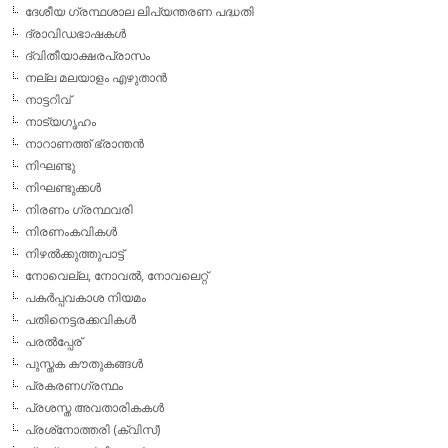
ദേശീയ ഗ്രന്ഥശാല ലിപ്യന്തരണ പദ്ധതി
ദ്രാവിഡഭാഷകള്‍
ദ്വിതീയാക്ഷരപ്രാസം
നല്ല മലയാളം എഴുതാന്‍
നാട്ടറിവ്
നാട്യഗൃഹം
നാറാണത്ത് ഭ്രാന്തന്‍
നിഘണ്ടു
നിഘണ്ടുക്കള്‍
നിരണം ഗ്രന്ഥവരി
നിരണംകവികള്‍
നിഴല്‍ക്കുത്തുപാട്ട്
നോവെല്ല, നോവല്‍, നോവലെറ്റ്
പകര്‍പ്പവകാശ നിയമം
പതിനെട്ടരക്കവികള്‍
പരല്‍പ്പേര്
പുസ്തക കൗതുകങ്ങള്‍
പ്രകരണഗ്രന്ഥം
പ്രശസ്ത അവതാരികകള്‍
പ്രശ്‌നോത്തരി (ക്വിസ്)