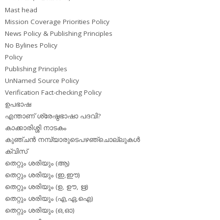
Mast head
Mission Coverage Priorities Policy
News Policy & Publishing Principles
No Bylines Policy
Policy
Publishing Principles
UnNamed Source Policy
Verification Fact-checking Policy
ഉപഭാഷ
എന്താണ് ശ്രേഷ്ഠഭാഷാ പദവി?
കാക്കാരിശ്ശി നാടകം
കുഞ്ചന്‍ നമ്പ്യാരുടെപഴഞ്ചൊല്ലുകള്‍
ക്വിസ്
തെറ്റും ശരിയും (ആ)
തെറ്റും ശരിയും (ഇ,ഈ)
തെറ്റും ശരിയും (ഉ, ഊ, ഋ)
തെറ്റും ശരിയും (എ,ഏ,ഐ)
തെറ്റും ശരിയും (ഒ,ഓ)