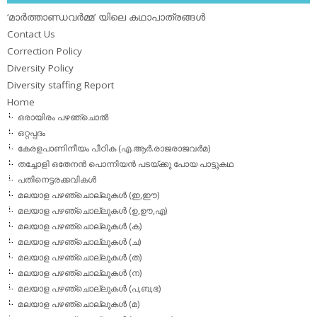
‘മാര്‍ത്താണ്ഡവര്‍മ്മ’ യിലെ കഥാപാത്രങ്ങള്‍
Contact Us
Correction Policy
Diversity Policy
Diversity staffing Report
Home
ഒരായിരം പഴഞ്ചൊല്‍
ഒറ്റപ്പദം
കേരളപാണിനീയം പീഠിക (എ.ആര്‍.രാജരാജവര്‍മ)
തച്ചോളി ഒതേനൻ പൊന്നിയൻ പടയ്‌ക്കു പോയ പാട്ടുകഥ
പതിനെട്ടരക്കവികള്‍
മലയാള പഴഞ്ചൊല്ലുകള്‍ (ഇ,ഈ)
മലയാള പഴഞ്ചൊല്ലുകള്‍ (ഉ,ഊ,എ)
മലയാള പഴഞ്ചൊല്ലുകള്‍ (ക)
മലയാള പഴഞ്ചൊല്ലുകള്‍ (ച)
മലയാള പഴഞ്ചൊല്ലുകള്‍ (ത)
മലയാള പഴഞ്ചൊല്ലുകള്‍ (ന)
മലയാള പഴഞ്ചൊല്ലുകള്‍ (പ,ബ,ഭ)
മലയാള പഴഞ്ചൊല്ലുകള്‍ (മ)