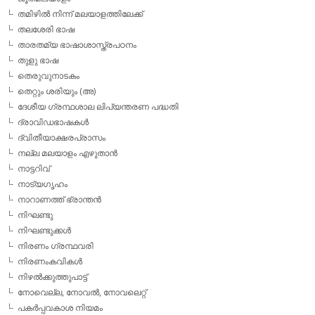
തമിഴില്‍ നിന്ന് മലയാളത്തിലേക്ക്
തലശേരി ഭാഷ
താരതമ്യ ഭാഷാശാസ്ത്രപഠനം
തുളു ഭാഷ
തെരുവുനാടകം
തെറ്റും ശരിയും (അ)
ദേശീയ ഗ്രന്ഥശാല ലിപ്യന്തരണ പദ്ധതി
ദ്രാവിഡഭാഷകള്‍
ദ്വിതീയാക്ഷരപ്രാസം
നല്ല മലയാളം എഴുതാന്‍
നാട്ടറിവ്
നാട്യഗൃഹം
നാറാണത്ത് ഭ്രാന്തന്‍
നിഘണ്ടു
നിഘണ്ടുക്കള്‍
നിരണം ഗ്രന്ഥവരി
നിരണംകവികള്‍
നിഴല്‍ക്കുത്തുപാട്ട്
നോവെല്ല, നോവല്‍, നോവലെറ്റ്
പകര്‍പ്പവകാശ നിയമം