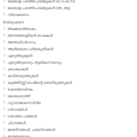
മലയാള പഴഞ്ചൊല്ലുകള്‍ (ര,വ,ശ,സ)
മലയാള പഴഞ്ചൊല്ലുകൾ (അ, ആ)
വ്യാകരണം
Malayalam
അക്ഷരശ്ലോകം
അനത്തോളിയന്‍ ഭാഷകള്‍
അന്താദിപ്രാസം
ആദ്യകാല പദ്യകൃതികള്‍
എഴുത്തുകളരി
എഴുത്തുകാരും തൂലികാനാമവും
കടംകഥകള്‍
കവിതാമുത്തുകള്‍
കുഞ്ഞിണ്ണി മാഷിന്റെ മൊഴിമുത്തുകള്‍
കൊല്ലവര്‍ഷം
കോലെഴുത്ത്
ഗൂഢാലേഖനവിദ്യ
ഗ്രന്ഥലിപി
ഗ്രാമ്യ പദങ്ങള്‍
ചിഹ്നങ്ങള്‍
ജന്മദിനങ്ങള്‍, ചരമദിനങ്ങള്‍
ജൂതമലയാളം