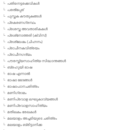
പതിനെട്ടരക്കവികള്‍
പരല്‍പ്പേര്
പുസ്തക കൗതുകങ്ങള്‍
പ്രകരണഗ്രന്ഥം
പ്രശസ്ത അവതാരികകള്‍
പ്രശ്‌നോത്തരി (ക്വിസ്)
പ്രശ്ലേഷം (ചിഹ്നനം)
പ്രാചീനകവിത്രയം
പ്രാചീനഗദ്യം
പൗരസ്ത്യസാഹിത്യ സിദ്ധാന്തങ്ങള്‍
ബ്രഹൂയി ഭാഷ
ഭാഷ എന്നാല്‍
ഭാഷാ ഭേദങ്ങള്‍
ഭാഷാപഠനചരിത്രം
മണിഗ്രാമം
മണിപ്രവാള ലഘുകാവ്യങ്ങള്‍
മണിപ്രവാളസാഹിത്യം
മതിലകം രേഖകള്‍
മലയാളം അച്ചടിയുടെ ചരിത്രം
മലയാളം ബ്രിട്ടാനിക്ക