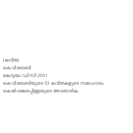
(കവിത)
കെ.വി.ബേബി
കോട്ടയം ഡി.സി 2001
കെ.വി.ബേബിയുടെ 53 കവിതകളുടെ സമാഹാരം.
കെ.ജി.ശങ്കരപ്പിള്ളയുടെ അവതാരിക.