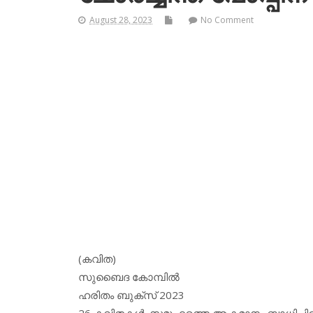
August 28, 2023
No Comment
(കവിത)
സുബൈദ കോമ്പില്‍
ഹരിതം ബുക്‌സ് 2023
26 കവിതകള്‍. സമൂഹത്തെ ആകമാനം ബാധിച്ചിര