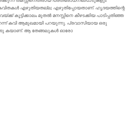
കവിതകള്‍ എഴുതിയതല്ല; എഴുതിപ്പോയതാണ്. ഹൃദയത്തിന്റെ
അവയ്ക്ക് കൂട്ടിക്കാലം മുതല്‍ മനസ്സിനെ കീഴടക്കിയ പാടിപ്പതിഞ്ഞ
െന്ന് കവി ആമുഖമായി പറയുന്നു. പ്രവാസിയായ ഒരു
്ങു കയാണ്. ആ തേങ്ങലുകള്‍ ഓരോ