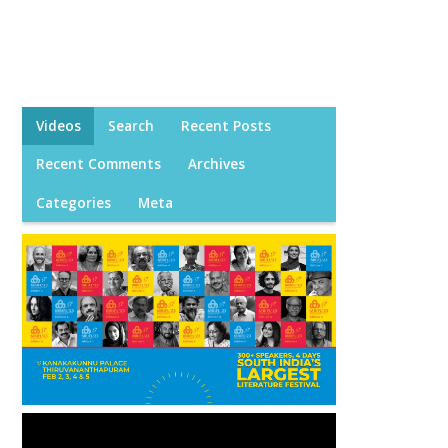
Videos
Search
Recent Posts
Recent Comments
Archives
Categories
Meta