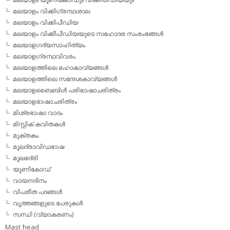
മലയാളം വിക്കിഗ്രന്ഥശാല
മലയാളം വിക്കിപീഡിയ
മലയാളം വിക്കീപീഡിയയുടെ സഹോദര സംരംഭങ്ങള്‍
മലയാളഗദ്യസാഹിത്യം
മലയാളഗ്രന്ഥവിവരം
മലയാളത്തിലെ മഹാകാവ്യങ്ങള്‍
മലയാളത്തിലെ സന്ദേശകാവ്യങ്ങള്‍
മലയാളബൈബിള്‍ പരിഭാഷാചരിത്രം
മലയാളഭാഷാചരിത്രം
മിശ്രഭാഷാ വാദം
മിസ്റ്റിക് കവിതകള്‍
മുക്തകം
മൂലദ്രാവിഡഭാഷ
മൂലഭദ്രി
യൂണികോഡ്
വായനദിനം
വിപരീത പദങ്ങള്‍
വൃത്തങ്ങളുടെ പേരുകള്‍
സന്ധി (വ്യാകരണം)
Mast head