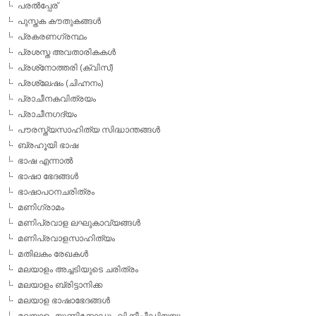
പരല്‍പ്പേര്
പുസ്തക കൗതുകങ്ങള്‍
പ്രകരണഗ്രന്ഥം
പ്രശസ്ത അവതാരികകള്‍
പ്രശ്‌നോത്തരി (ക്വിസ്)
പ്രശ്ലേഷം (ചിഹ്നനം)
പ്രാചീനകവിത്രയം
പ്രാചീനഗദ്യം
പൗരസ്ത്യസാഹിത്യ സിദ്ധാന്തങ്ങള്‍
ബ്രഹൂയി ഭാഷ
ഭാഷ എന്നാല്‍
ഭാഷാ ഭേദങ്ങള്‍
ഭാഷാപഠനചരിത്രം
മണിഗ്രാമം
മണിപ്രവാള ലഘുകാവ്യങ്ങള്‍
മണിപ്രവാളസാഹിത്യം
മതിലകം രേഖകള്‍
മലയാളം അച്ചടിയുടെ ചരിത്രം
മലയാളം ബ്രിട്ടാനിക്ക
മലയാള ഭാഷാഭേദങ്ങള്‍
മലയാളം യൂണിക്കോഡും വിക്കീപീഡിയയും