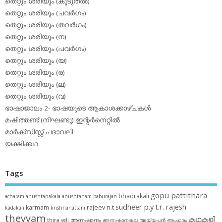
തെറ്റും ശരിയും (കൂടുതല്‍)
തെറ്റും ശരിയും (ചവര്‍ഗം)
തെറ്റും ശരിയും (തവര്‍ഗം)
തെറ്റും ശരിയും (ന)
തെറ്റും ശരിയും (പവര്‍ഗം)
തെറ്റും ശരിയും (യ)
തെറ്റും ശരിയും (ര)
തെറ്റും ശരിയും (ല)
തെറ്റും ശരിയും (വ)
ഭാഷാജാലം 2- ഭാഷയുടെ ആകാശക്കാഴ്ചകള്‍
മഷിത്തണ്ട് (നിഘണ്ടു) ഇന്റര്‍നെറ്റില്‍
മാര്‍ക്‌സിസ്റ്റ് പദാവലി
യക്ഷിക്കഥ
Tags
gopu pattithara
bhadrakali
acharam
anushtanakala
anushtanam
baburajan
sudheer p.y
t.r. rajesh
karmam
rajeev n.t
kadakali
krishnanattam
theyyam
കഥകളി
thira
അനുഷ്ഠാനം
veli
അനുഷ്ഠാനകല
അയ്യപ്പന്‍
ആചാരം