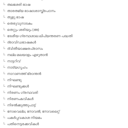
തലശേരി ഭാഷ
താരതമ്യ ഭാഷാശാസ്ത്രപഠനം
തുളു ഭാഷ
തെരുവുനാടകം
തെറ്റും ശരിയും (അ)
ദേശീയ ഗ്രന്ഥശാല ലിപ്യന്തരണ പദ്ധതി
ദ്രാവിഡഭാഷകള്‍
ദ്വിതീയാക്ഷരപ്രാസം
നല്ല മലയാളം എഴുതാന്‍
നാട്ടറിവ്
നാട്യഗൃഹം
നാറാണത്ത് ഭ്രാന്തന്‍
നിഘണ്ടു
നിഘണ്ടുക്കള്‍
നിരണം ഗ്രന്ഥവരി
നിരണംകവികള്‍
നിഴല്‍ക്കുത്തുപാട്ട്
നോവെല്ല, നോവല്‍, നോവലെറ്റ്
പകര്‍പ്പവകാശ നിയമം
പതിനെട്ടരക്കവികള്‍