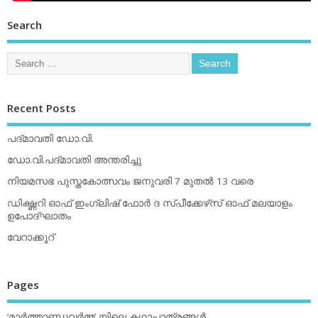
Search
Recent Posts
പദ്മാവതി ഡോ.വി.
ഡോ.വി.പദ്മാവതി അന്തരിച്ചു
നിയമസഭ പുസ്തകോത്സവം ജനുവരി 7 മുതല്‍ 13 വരെ
ഡിക്ഷ്ണറി ഓഫ് ഇംഗ്ലിഷ് ഫോര്‍ ദ സ്പീക്കേഴ്‌സ് ഓഫ് മലയാളം
ഉപോദ്ഘാതം
വേറാക്കൂറ്
Pages
‘മാര്‍ത്താണ്ഡവര്‍മ്മ’ യിലെ കഥാപാത്രങ്ങള്‍