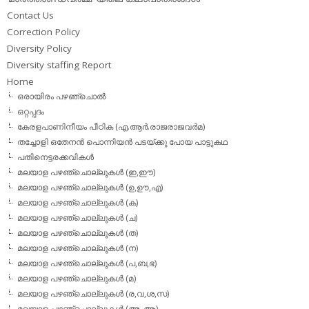
Contact Us
Correction Policy
Diversity Policy
Diversity staffing Report
Home
ഒരായിരം പഴഞ്ചൊല്‍
ഒറ്റപ്പദം
കേരളപാണിനീയം പീഠിക (എ.ആര്‍.രാജരാജവര്‍മ)
തച്ചോളി ഒതേനൻ പൊന്നിയൻ പടയ്‌ക്കു പോയ പാട്ടുകഥ
പതിനെട്ടരക്കവികള്‍
മലയാള പഴഞ്ചൊല്ലുകള്‍ (ഇ,ഈ)
മലയാള പഴഞ്ചൊല്ലുകള്‍ (ഉ,ഊ,എ)
മലയാള പഴഞ്ചൊല്ലുകള്‍ (ക)
മലയാള പഴഞ്ചൊല്ലുകള്‍ (ച)
മലയാള പഴഞ്ചൊല്ലുകള്‍ (ത)
മലയാള പഴഞ്ചൊല്ലുകള്‍ (ന)
മലയാള പഴഞ്ചൊല്ലുകള്‍ (പ,ബ,ഭ)
മലയാള പഴഞ്ചൊല്ലുകള്‍ (മ)
മലയാള പഴഞ്ചൊല്ലുകള്‍ (ര,വ,ശ,സ)
മലയാള പഴഞ്ചൊല്ലുകൾ (അ, ആ)