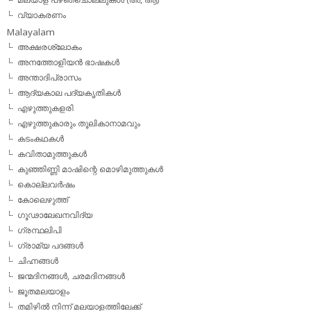
വ്യാകരണം
Malayalam
അക്ഷരശ്ലോകം
അനത്തോളിയന്‍ ഭാഷകള്‍
അന്താദിപ്രാസം
ആദ്യകാല പദ്യകൃതികള്‍
എഴുത്തുകളരി
എഴുത്തുകാരും തൂലികാനാമവും
കടംകഥകള്‍
കവിതാമുത്തുകള്‍
കുഞ്ഞിണ്ണി മാഷിന്റെ മൊഴിമുത്തുകള്‍
കൊല്ലവര്‍ഷം
കോലെഴുത്ത്
ഗൂഢാലേഖനവിദ്യ
ഗ്രന്ഥലിപി
ഗ്രാമ്യ പദങ്ങള്‍
ചിഹ്നങ്ങള്‍
ജന്മദിനങ്ങള്‍, ചരമദിനങ്ങള്‍
ജൂതമലയാളം
തമിഴില്‍ നിന്ന് മലയാളത്തിലേക്ക്