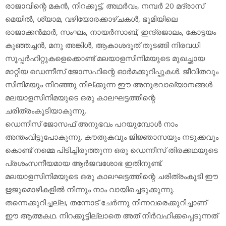
രാജാവിന്റെ മകൻ, നിറക്കൂട്ട്, അഥർവം, നമ്പർ 20 മദ്രാസ്
മെയിൽ, ശ്യാമ, വഴിയോരക്കാഴ്ചകൾ, ഭൂമിയിലെ
രാജാക്കൻമാർ, സംഘം, നായർസാബ്, ഇന്ദ്രജാലം, കോട്ടയം
കുഞ്ഞച്ചൻ, മനു അങ്കിൾ, ആകാശദൂത് തുടങ്ങി നിരവധി
സൂപ്പർഹിറ്റുകളെക്കൊണ്ട് മലയാളസിനിമയുടെ മുഖച്ഛായ
മാറ്റിയ ഡെന്നീസ് ജോസഫിന്റെ ഓർമക്കുറിപ്പുകൾ. ജീവിതവും
സിനിമയും നിറഞ്ഞു നില്ക്കുന്ന ഈ അനുഭവാഖ്യാനങ്ങൾ
മലയാളസിനിമയുടെ ഒരു കാലഘട്ടത്തിന്റെ
ചരിത്രംകൂടിയാകുന്നു.
ഡെന്നീസ് ജോസഫ് അനുഭവം പറയുമ്പോൾ നാം
അന്തംവിട്ടുപോകുന്നു. കൗതുകവും ജിജ്ഞാസയും നടുക്കവും
കൊണ്ട് നമ്മെ പിടിച്ചിരുത്തുന്ന ഒരു ഡെന്നീസ് തിരക്കഥയുടെ
പ്രശംസനീയമായ ആർജവശോഭ ഇതിനുണ്ട്.
മലയാളസിനിമയുടെ ഒരു കാലഘട്ടത്തിന്റെ ചരിത്രംകൂടി ഈ
ഋജുമൊഴികളിൽ നിന്നും നാം വായിച്ചെടുക്കുന്നു.
തന്നെക്കുറിച്ചല്ല, തന്നോട് ചേർന്നു നിന്നവരെക്കുറിച്ചാണ്
ഈ ആത്മകഥ. നിറക്കൂട്ടില്ലാതെ അത് നിർവഹിക്കപ്പെടുന്നത്