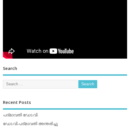
Search
Recent Posts
പദ്മാവതി ഡോ.വി.
ഡോ.വി.പദ്മാവതി അന്തരിച്ചു