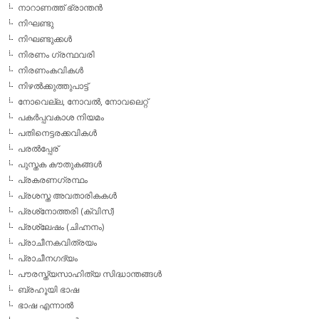
നാറാണത്ത് ഭ്രാന്തന്‍
നിഘണ്ടു
നിഘണ്ടുക്കള്‍
നിരണം ഗ്രന്ഥവരി
നിരണംകവികള്‍
നിഴല്‍ക്കുത്തുപാട്ട്
നോവെല്ല, നോവല്‍, നോവലെറ്റ്
പകര്‍പ്പവകാശ നിയമം
പതിനെട്ടരക്കവികള്‍
പരല്‍പ്പേര്
പുസ്തക കൗതുകങ്ങള്‍
പ്രകരണഗ്രന്ഥം
പ്രശസ്ത അവതാരികകള്‍
പ്രശ്‌നോത്തരി (ക്വിസ്)
പ്രശ്ലേഷം (ചിഹ്നനം)
പ്രാചീനകവിത്രയം
പ്രാചീനഗദ്യം
പൗരസ്ത്യസാഹിത്യ സിദ്ധാന്തങ്ങള്‍
ബ്രഹൂയി ഭാഷ
ഭാഷ എന്നാല്‍