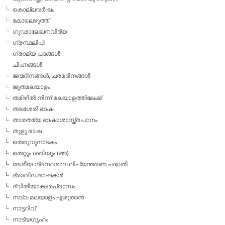
കൊല്ലവര്‍ഷം
കോലെഴുത്ത്
ഗൂഢാലേഖനവിദ്യ
ഗ്രന്ഥലിപി
ഗ്രാമ്യ പദങ്ങള്‍
ചിഹ്നങ്ങള്‍
ജന്മദിനങ്ങള്‍, ചരമദിനങ്ങള്‍
ജൂതമലയാളം
തമിഴില്‍ നിന്ന് മലയാളത്തിലേക്ക്
തലശേരി ഭാഷ
താരതമ്യ ഭാഷാശാസ്ത്രപഠനം
തുളു ഭാഷ
തെരുവുനാടകം
തെറ്റും ശരിയും (അ)
ദേശീയ ഗ്രന്ഥശാല ലിപ്യന്തരണ പദ്ധതി
ദ്രാവിഡഭാഷകള്‍
ദ്വിതീയാക്ഷരപ്രാസം
നല്ല മലയാളം എഴുതാന്‍
നാട്ടറിവ്
നാട്യഗൃഹം