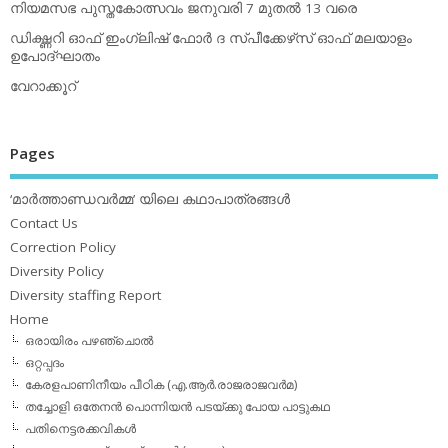
നിയമസഭ പുസ്തകോത്സവം ജനുവരി 7 മുതല്‍ 13 വരെ
ഡിക്ഷ്ണറി ഓഫ് ഇംഗ്ലിഷ് ഫോര്‍ ദ സ്പീക്കേഴ്‌സ് ഓഫ് മലയാളം
ഉപോദ്ഘാതം
വേറാക്കൂറ്
Pages
‘മാര്‍ത്താണ്ഡവര്‍മ്മ’ യിലെ കഥാപാത്രങ്ങള്‍
Contact Us
Correction Policy
Diversity Policy
Diversity staffing Report
Home
ഒരായിരം പഴഞ്ചൊല്‍
ഒറ്റപ്പദം
കേരളപാണിനീയം പീഠിക (എ.ആര്‍.രാജരാജവര്‍മ)
തച്ചോളി ഒതേനൻ പൊന്നിയൻ പടയ്‌ക്കു പോയ പാട്ടുകഥ
പതിനെട്ടരക്കവികള്‍