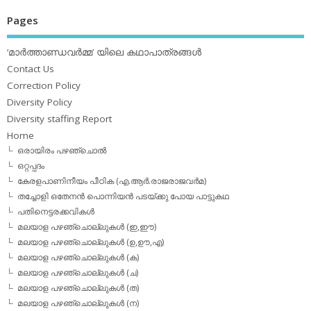
Pages
‘മാര്‍ത്താണ്ഡവര്‍മ്മ’ യിലെ കഥാപാത്രങ്ങള്‍
Contact Us
Correction Policy
Diversity Policy
Diversity staffing Report
Home
ഒരായിരം പഴഞ്ചൊല്‍
ഒറ്റപ്പദം
കേരളപാണിനീയം പീഠിക (എ.ആര്‍.രാജരാജവര്‍മ)
തച്ചോളി ഒതേനൻ പൊന്നിയൻ പടയ്‌ക്കു പോയ പാട്ടുകഥ
പതിനെട്ടരക്കവികള്‍
മലയാള പഴഞ്ചൊല്ലുകള്‍ (ഇ,ഈ)
മലയാള പഴഞ്ചൊല്ലുകള്‍ (ഉ,ഊ,എ)
മലയാള പഴഞ്ചൊല്ലുകള്‍ (ക)
മലയാള പഴഞ്ചൊല്ലുകള്‍ (ച)
മലയാള പഴഞ്ചൊല്ലുകള്‍ (ത)
മലയാള പഴഞ്ചൊല്ലുകള്‍ (ന)