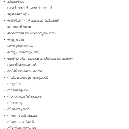
ചിഹ്നങ്ങള്‍
ജന്മദിനങ്ങള്‍, ചരമദിനങ്ങള്‍
ജൂതമലയാളം
തമിഴില്‍ നിന്ന് മലയാളത്തിലേക്ക്
തലശേരി ഭാഷ
താരതമ്യ ഭാഷാശാസ്ത്രപഠനം
തുളു ഭാഷ
തെരുവുനാടകം
തെറ്റും ശരിയും (അ)
ദേശീയ ഗ്രന്ഥശാല ലിപ്യന്തരണ പദ്ധതി
ദ്രാവിഡഭാഷകള്‍
ദ്വിതീയാക്ഷരപ്രാസം
നല്ല മലയാളം എഴുതാന്‍
നാട്ടറിവ്
നാട്യഗൃഹം
നാറാണത്ത് ഭ്രാന്തന്‍
നിഘണ്ടു
നിഘണ്ടുക്കള്‍
നിരണം ഗ്രന്ഥവരി
നിരണംകവികള്‍
നിഴല്‍ക്കുത്തുപാട്ട്