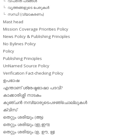
വിപരീത പദങ്ങള്‍
വൃത്തങ്ങളുടെ പേരുകള്‍
സന്ധി (വ്യാകരണം)
Mast head
Mission Coverage Priorities Policy
News Policy & Publishing Principles
No Bylines Policy
Policy
Publishing Principles
UnNamed Source Policy
Verification Fact-checking Policy
ഉപഭാഷ
എന്താണ് ശ്രേഷ്ഠഭാഷാ പദവി?
കാക്കാരിശ്ശി നാടകം
കുഞ്ചന്‍ നമ്പ്യാരുടെപഴഞ്ചൊല്ലുകള്‍
ക്വിസ്
തെറ്റും ശരിയും (ആ)
തെറ്റും ശരിയും (ഇ,ഈ)
തെറ്റും ശരിയും (ഉ, ഊ, ഋ)