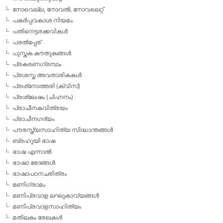
നോവെല്ല, നോവല്‍, നോവലെറ്റ്
പകര്‍പ്പവകാശ നിയമം
പതിനെട്ടരക്കവികള്‍
പരല്‍പ്പേര്
പുസ്തക കൗതുകങ്ങള്‍
പ്രകരണഗ്രന്ഥം
പ്രശസ്ത അവതാരികകള്‍
പ്രശ്‌നോത്തരി (ക്വിസ്)
പ്രശ്ലേഷം (ചിഹ്നനം)
പ്രാചീനകവിത്രയം
പ്രാചീനഗദ്യം
പൗരസ്ത്യസാഹിത്യ സിദ്ധാന്തങ്ങള്‍
ബ്രഹൂയി ഭാഷ
ഭാഷ എന്നാല്‍
ഭാഷാ ഭേദങ്ങള്‍
ഭാഷാപഠനചരിത്രം
മണിഗ്രാമം
മണിപ്രവാള ലഘുകാവ്യങ്ങള്‍
മണിപ്രവാളസാഹിത്യം
മതിലകം രേഖകള്‍