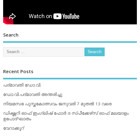
Search
Recent Posts
പദ്മാവതി ഡോ.വി.
ഡോ.വി.പദ്മാവതി അന്തരിച്ചു
നിയമസഭ പുസ്തകോത്സവം ജനുവരി 7 മുതല്‍ 13 വരെ
ഡിക്ഷ്ണറി ഓഫ് ഇംഗ്ലിഷ് ഫോര്‍ ദ സ്പീക്കേഴ്‌സ് ഓഫ് മലയാളം
ഉപോദ്ഘാതം
വേറാക്കൂറ്