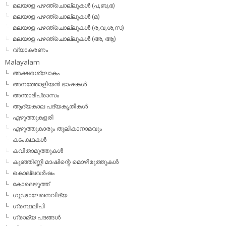
മലയാള പഴഞ്ചൊല്ലുകള്‍ (പ,ബ,ഭ)
മലയാള പഴഞ്ചൊല്ലുകള്‍ (മ)
മലയാള പഴഞ്ചൊല്ലുകള്‍ (ര,വ,ശ,സ)
മലയാള പഴഞ്ചൊല്ലുകൾ (അ, ആ)
വ്യാകരണം
Malayalam
അക്ഷരശ്ലോകം
അനത്തോളിയന്‍ ഭാഷകള്‍
അന്താദിപ്രാസം
ആദ്യകാല പദ്യകൃതികള്‍
എഴുത്തുകളരി
എഴുത്തുകാരും തൂലികാനാമവും
കടംകഥകള്‍
കവിതാമുത്തുകള്‍
കുഞ്ഞിണ്ണി മാഷിന്റെ മൊഴിമുത്തുകള്‍
കൊല്ലവര്‍ഷം
കോലെഴുത്ത്
ഗൂഢാലേഖനവിദ്യ
ഗ്രന്ഥലിപി
ഗ്രാമ്യ പദങ്ങള്‍