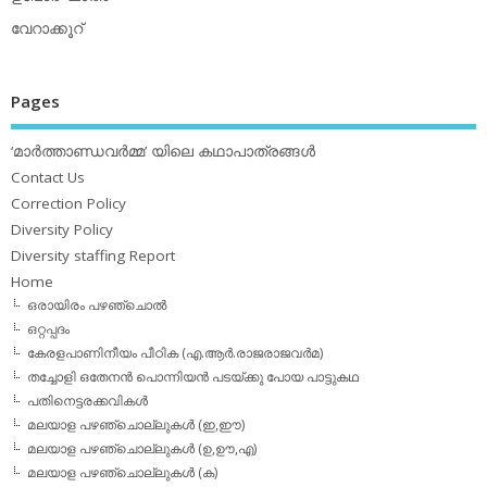
വേറാക്കൂറ്
Pages
‘മാര്‍ത്താണ്ഡവര്‍മ്മ’ യിലെ കഥാപാത്രങ്ങള്‍
Contact Us
Correction Policy
Diversity Policy
Diversity staffing Report
Home
ഒരായിരം പഴഞ്ചൊല്‍
ഒറ്റപ്പദം
കേരളപാണിനീയം പീഠിക (എ.ആര്‍.രാജരാജവര്‍മ)
തച്ചോളി ഒതേനൻ പൊന്നിയൻ പടയ്‌ക്കു പോയ പാട്ടുകഥ
പതിനെട്ടരക്കവികള്‍
മലയാള പഴഞ്ചൊല്ലുകള്‍ (ഇ,ഈ)
മലയാള പഴഞ്ചൊല്ലുകള്‍ (ഉ,ഊ,എ)
മലയാള പഴഞ്ചൊല്ലുകള്‍ (ക)