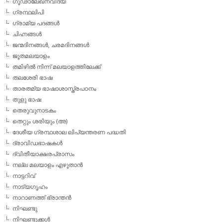
ഗൂഢാലേഖനവിദ്യ
ഗ്രന്ഥലിപി
ഗ്രാമ്യ പദങ്ങള്‍
ചിഹ്നങ്ങള്‍
ജന്മദിനങ്ങള്‍, ചരമദിനങ്ങള്‍
ജൂതമലയാളം
തമിഴില്‍ നിന്ന് മലയാളത്തിലേക്ക്
തലശേരി ഭാഷ
താരതമ്യ ഭാഷാശാസ്ത്രപഠനം
തുളു ഭാഷ
തെരുവുനാടകം
തെറ്റും ശരിയും (അ)
ദേശീയ ഗ്രന്ഥശാല ലിപ്യന്തരണ പദ്ധതി
ദ്രാവിഡഭാഷകള്‍
ദ്വിതീയാക്ഷരപ്രാസം
നല്ല മലയാളം എഴുതാന്‍
നാട്ടറിവ്
നാട്യഗൃഹം
നാറാണത്ത് ഭ്രാന്തന്‍
നിഘണ്ടു
നിഘണ്ടുക്കള്‍