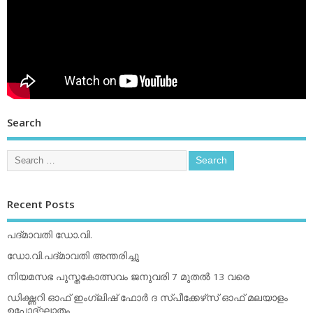
Search
Recent Posts
പദ്മാവതി ഡോ.വി.
ഡോ.വി.പദ്മാവതി അന്തരിച്ചു
നിയമസഭ പുസ്തകോത്സവം ജനുവരി 7 മുതല്‍ 13 വരെ
ഡിക്ഷ്ണറി ഓഫ് ഇംഗ്ലിഷ് ഫോര്‍ ദ സ്പീക്കേഴ്‌സ് ഓഫ് മലയാളം
ഉപോദ്ഘാതം