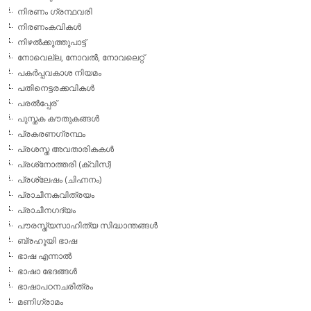
നിരണം ഗ്രന്ഥവരി
നിരണംകവികള്‍
നിഴല്‍ക്കുത്തുപാട്ട്
നോവെല്ല, നോവല്‍, നോവലെറ്റ്
പകര്‍പ്പവകാശ നിയമം
പതിനെട്ടരക്കവികള്‍
പരല്‍പ്പേര്
പുസ്തക കൗതുകങ്ങള്‍
പ്രകരണഗ്രന്ഥം
പ്രശസ്ത അവതാരികകള്‍
പ്രശ്‌നോത്തരി (ക്വിസ്)
പ്രശ്ലേഷം (ചിഹ്നനം)
പ്രാചീനകവിത്രയം
പ്രാചീനഗദ്യം
പൗരസ്ത്യസാഹിത്യ സിദ്ധാന്തങ്ങള്‍
ബ്രഹൂയി ഭാഷ
ഭാഷ എന്നാല്‍
ഭാഷാ ഭേദങ്ങള്‍
ഭാഷാപഠനചരിത്രം
മണിഗ്രാമം