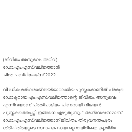
(ജീവിതം അനുഭവം അറിവ്)
ഡോ.എം.എസ്.വല്യത്താന്‍
ചിന്ത പബ്ലിഷേഴ്‌സ് 2022
വി.ഡി.ശെല്‍വരാജ് തയ്യാറാക്കിയ പുസ്തകമാണിത്. പ്രമുഖ
ഡോക്ടറായ എം.എസ്.വല്യത്താന്റെ ജീവിതം, അനുഭവം
എന്നിവയാണ് പ്രതിപാദ്യം. പിണറായി വിജയന്‍
പുസ്തകത്തെപ്പറ്റി ഇങ്ങനെ എഴുതുന്നു: ” അന്വേഷണമാണ്
ഡോ.എം.എസ്.വല്യത്താന് ജീവിതം. തിരുവനന്തപുരം
ശ്രീചിത്രയുടെ സ്ഥാപക ഡയറക്ടറായിരിക്കെ കൃത്രിമ