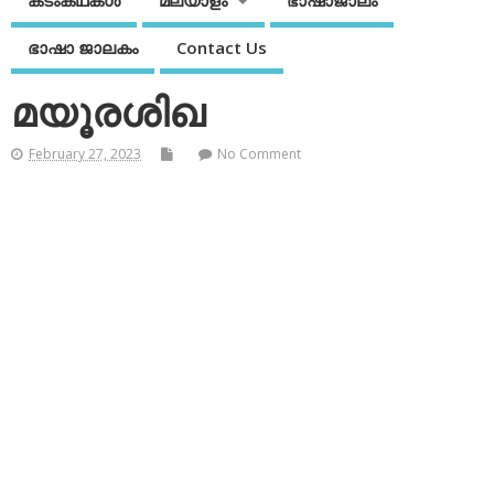
കടംകഥകള്‍
മലയാളം
ഭാഷാജാലം
ഭാഷാ ജാലകം
Contact Us
മയൂരശിഖ
February 27, 2023
No Comment