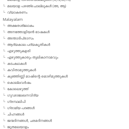
മലയാള പഴഞ്ചൊല്ലുകൾ (അ, ആ)
വ്യാകരണം
Malayalam
അക്ഷരശ്ലോകം
അനത്തോളിയന്‍ ഭാഷകള്‍
അന്താദിപ്രാസം
ആദ്യകാല പദ്യകൃതികള്‍
എഴുത്തുകളരി
എഴുത്തുകാരും തൂലികാനാമവും
കടംകഥകള്‍
കവിതാമുത്തുകള്‍
കുഞ്ഞിണ്ണി മാഷിന്റെ മൊഴിമുത്തുകള്‍
കൊല്ലവര്‍ഷം
കോലെഴുത്ത്
ഗൂഢാലേഖനവിദ്യ
ഗ്രന്ഥലിപി
ഗ്രാമ്യ പദങ്ങള്‍
ചിഹ്നങ്ങള്‍
ജന്മദിനങ്ങള്‍, ചരമദിനങ്ങള്‍
ജൂതമലയാളം