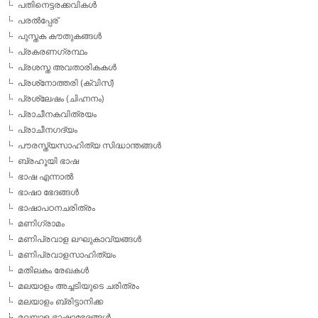
പതിനെട്ടരക്കവികള്‍
പരല്‍പ്പേര്
പുസ്തക കൗതുകങ്ങള്‍
പ്രകരണഗ്രന്ഥം
പ്രശസ്ത അവതാരികകള്‍
പ്രശ്‌നോത്തരി (ക്വിസ്)
പ്രശ്ലേഷം (ചിഹ്നനം)
പ്രാചീനകവിത്രയം
പ്രാചീനഗദ്യം
പൗരസ്ത്യസാഹിത്യ സിദ്ധാന്തങ്ങള്‍
ബ്രഹൂയി ഭാഷ
ഭാഷ എന്നാല്‍
ഭാഷാ ഭേദങ്ങള്‍
ഭാഷാപഠനചരിത്രം
മണിഗ്രാമം
മണിപ്രവാള ലഘുകാവ്യങ്ങള്‍
മണിപ്രവാളസാഹിത്യം
മതിലകം രേഖകള്‍
മലയാളം അച്ചടിയുടെ ചരിത്രം
മലയാളം ബ്രിട്ടാനിക്ക
മലയാള ഭാഷാഭേദങ്ങള്‍