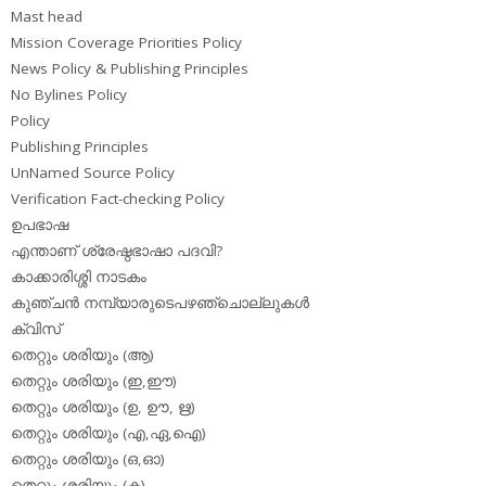
Mast head
Mission Coverage Priorities Policy
News Policy & Publishing Principles
No Bylines Policy
Policy
Publishing Principles
UnNamed Source Policy
Verification Fact-checking Policy
ഉപഭാഷ
എന്താണ് ശ്രേഷ്ഠഭാഷാ പദവി?
കാക്കാരിശ്ശി നാടകം
കുഞ്ചന്‍ നമ്പ്യാരുടെപഴഞ്ചൊല്ലുകള്‍
ക്വിസ്
തെറ്റും ശരിയും (ആ)
തെറ്റും ശരിയും (ഇ,ഈ)
തെറ്റും ശരിയും (ഉ, ഊ, ഋ)
തെറ്റും ശരിയും (എ,ഏ,ഐ)
തെറ്റും ശരിയും (ഒ,ഓ)
തെറ്റും ശരിയും (ക)