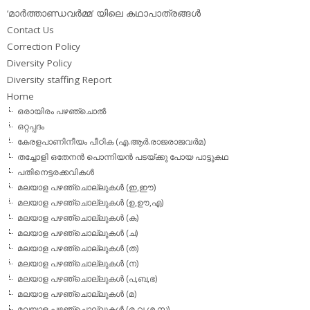
‘മാര്‍ത്താണ്ഡവര്‍മ്മ’ യിലെ കഥാപാത്രങ്ങള്‍
Contact Us
Correction Policy
Diversity Policy
Diversity staffing Report
Home
ഒരായിരം പഴഞ്ചൊല്‍
ഒറ്റപ്പദം
കേരളപാണിനീയം പീഠിക (എ.ആര്‍.രാജരാജവര്‍മ)
തച്ചോളി ഒതേനൻ പൊന്നിയൻ പടയ്‌ക്കു പോയ പാട്ടുകഥ
പതിനെട്ടരക്കവികള്‍
മലയാള പഴഞ്ചൊല്ലുകള്‍ (ഇ,ഈ)
മലയാള പഴഞ്ചൊല്ലുകള്‍ (ഉ,ഊ,എ)
മലയാള പഴഞ്ചൊല്ലുകള്‍ (ക)
മലയാള പഴഞ്ചൊല്ലുകള്‍ (ച)
മലയാള പഴഞ്ചൊല്ലുകള്‍ (ത)
മലയാള പഴഞ്ചൊല്ലുകള്‍ (ന)
മലയാള പഴഞ്ചൊല്ലുകള്‍ (പ,ബ,ഭ)
മലയാള പഴഞ്ചൊല്ലുകള്‍ (മ)
മലയാള പഴഞ്ചൊല്ലുകള്‍ (ര,വ,ശ,സ)