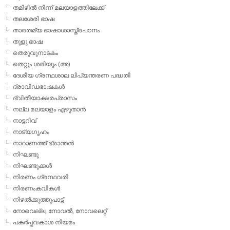
തമിഴില്‍ നിന്ന് മലയാളത്തിലേക്ക്
തലശേരി ഭാഷ
താരതമ്യ ഭാഷാശാസ്ത്രപഠനം
തുളു ഭാഷ
തെരുവുനാടകം
തെറ്റും ശരിയും (അ)
ദേശീയ ഗ്രന്ഥശാല ലിപ്യന്തരണ പദ്ധതി
ദ്രാവിഡഭാഷകള്‍
ദ്വിതീയാക്ഷരപ്രാസം
നല്ല മലയാളം എഴുതാന്‍
നാട്ടറിവ്
നാട്യഗൃഹം
നാറാണത്ത് ഭ്രാന്തന്‍
നിഘണ്ടു
നിഘണ്ടുക്കള്‍
നിരണം ഗ്രന്ഥവരി
നിരണംകവികള്‍
നിഴല്‍ക്കുത്തുപാട്ട്
നോവെല്ല, നോവല്‍, നോവലെറ്റ്
പകര്‍പ്പവകാശ നിയമം