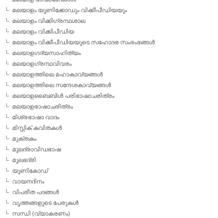
മലയാളം യൂണിക്കോഡും വിക്കീപീഡിയയും
മലയാളം വിക്കിഗ്രന്ഥശാല
മലയാളം വിക്കിപീഡിയ
മലയാളം വിക്കീപീഡിയയുടെ സഹോദര സംരംഭങ്ങള്‍
മലയാളഗദ്യസാഹിത്യം
മലയാളഗ്രന്ഥവിവരം
മലയാളത്തിലെ മഹാകാവ്യങ്ങള്‍
മലയാളത്തിലെ സന്ദേശകാവ്യങ്ങള്‍
മലയാളബൈബിള്‍ പരിഭാഷാചരിത്രം
മലയാളഭാഷാചരിത്രം
മിശ്രഭാഷാ വാദം
മിസ്റ്റിക് കവിതകള്‍
മുക്തകം
മൂലദ്രാവിഡഭാഷ
മൂലഭദ്രി
യൂണികോഡ്
വായനദിനം
വിപരീത പദങ്ങള്‍
വൃത്തങ്ങളുടെ പേരുകള്‍
സന്ധി (വ്യാകരണം)