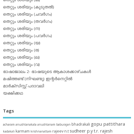
തെറ്റും ശരിയും (കൂടുതല്‍)
തെറ്റും ശരിയും (ചവര്‍ഗം)
തെറ്റും ശരിയും (തവര്‍ഗം)
തെറ്റും ശരിയും (ന)
തെറ്റും ശരിയും (പവര്‍ഗം)
തെറ്റും ശരിയും (യ)
തെറ്റും ശരിയും (ര)
തെറ്റും ശരിയും (ല)
തെറ്റും ശരിയും (വ)
ഭാഷാജാലം 2- ഭാഷയുടെ ആകാശക്കാഴ്ചകള്‍
മഷിത്തണ്ട് (നിഘണ്ടു) ഇന്റര്‍നെറ്റില്‍
മാര്‍ക്‌സിസ്റ്റ് പദാവലി
യക്ഷിക്കഥ
Tags
gopu pattithara
bhadrakali
acharam
anushtanakala
anushtanam
baburajan
sudheer p.y
t.r. rajesh
karmam
rajeev n.t
kadakali
krishnanattam