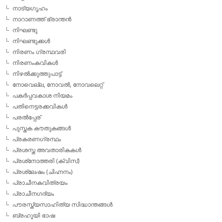
നാട്യഗൃഹം
നാറാണത്ത് ഭ്രാന്തന്‍
നിഘണ്ടു
നിഘണ്ടുക്കള്‍
നിരണം ഗ്രന്ഥവരി
നിരണംകവികള്‍
നിഴല്‍ക്കുത്തുപാട്ട്
നോവെല്ല, നോവല്‍, നോവലെറ്റ്
പകര്‍പ്പവകാശ നിയമം
പതിനെട്ടരക്കവികള്‍
പരല്‍പ്പേര്
പുസ്തക കൗതുകങ്ങള്‍
പ്രകരണഗ്രന്ഥം
പ്രശസ്ത അവതാരികകള്‍
പ്രശ്‌നോത്തരി (ക്വിസ്)
പ്രശ്ലേഷം (ചിഹ്നനം)
പ്രാചീനകവിത്രയം
പ്രാചീനഗദ്യം
പൗരസ്ത്യസാഹിത്യ സിദ്ധാന്തങ്ങള്‍
ബ്രഹൂയി ഭാഷ