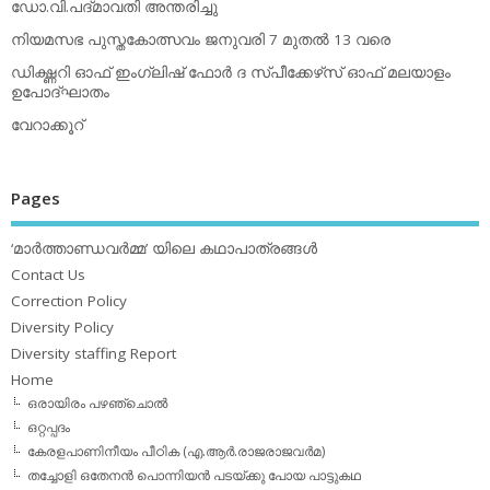
ഡോ.വി.പദ്മാവതി അന്തരിച്ചു
നിയമസഭ പുസ്തകോത്സവം ജനുവരി 7 മുതല്‍ 13 വരെ
ഡിക്ഷ്ണറി ഓഫ് ഇംഗ്ലിഷ് ഫോര്‍ ദ സ്പീക്കേഴ്‌സ് ഓഫ് മലയാളം
ഉപോദ്ഘാതം
വേറാക്കൂറ്
Pages
‘മാര്‍ത്താണ്ഡവര്‍മ്മ’ യിലെ കഥാപാത്രങ്ങള്‍
Contact Us
Correction Policy
Diversity Policy
Diversity staffing Report
Home
ഒരായിരം പഴഞ്ചൊല്‍
ഒറ്റപ്പദം
കേരളപാണിനീയം പീഠിക (എ.ആര്‍.രാജരാജവര്‍മ)
തച്ചോളി ഒതേനൻ പൊന്നിയൻ പടയ്‌ക്കു പോയ പാട്ടുകഥ