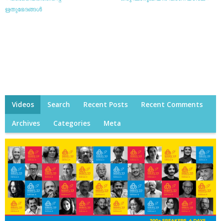
ഋതുഭേദങ്ങള്‍
Videos
Search
Recent Posts
Recent Comments
Archives
Categories
Meta