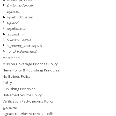
മിശ്രഭാഷാ വാദം
മിസ്റ്റിക് കവിതകള്‍
മുക്തകം
മൂലദ്രാവിഡഭാഷ
മൂലഭദ്രി
യൂണികോഡ്
വായനദിനം
വിപരീത പദങ്ങള്‍
വൃത്തങ്ങളുടെ പേരുകള്‍
സന്ധി (വ്യാകരണം)
Mast head
Mission Coverage Priorities Policy
News Policy & Publishing Principles
No Bylines Policy
Policy
Publishing Principles
UnNamed Source Policy
Verification Fact-checking Policy
ഉപഭാഷ
എന്താണ് ശ്രേഷ്ഠഭാഷാ പദവി?