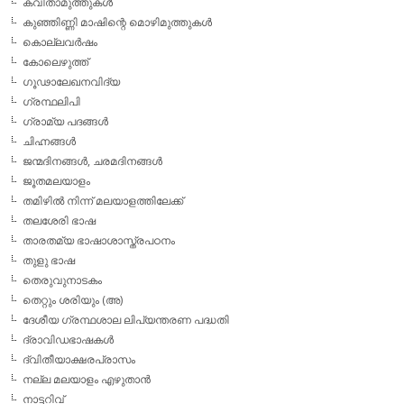
കവിതാമുത്തുകള്‍
കുഞ്ഞിണ്ണി മാഷിന്റെ മൊഴിമുത്തുകള്‍
കൊല്ലവര്‍ഷം
കോലെഴുത്ത്
ഗൂഢാലേഖനവിദ്യ
ഗ്രന്ഥലിപി
ഗ്രാമ്യ പദങ്ങള്‍
ചിഹ്നങ്ങള്‍
ജന്മദിനങ്ങള്‍, ചരമദിനങ്ങള്‍
ജൂതമലയാളം
തമിഴില്‍ നിന്ന് മലയാളത്തിലേക്ക്
തലശേരി ഭാഷ
താരതമ്യ ഭാഷാശാസ്ത്രപഠനം
തുളു ഭാഷ
തെരുവുനാടകം
തെറ്റും ശരിയും (അ)
ദേശീയ ഗ്രന്ഥശാല ലിപ്യന്തരണ പദ്ധതി
ദ്രാവിഡഭാഷകള്‍
ദ്വിതീയാക്ഷരപ്രാസം
നല്ല മലയാളം എഴുതാന്‍
നാട്ടറിവ്