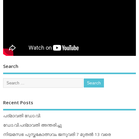
Search
Recent Posts
പദ്മാവതി ഡോ.വി.
ഡോ.വി.പദ്മാവതി അന്തരിച്ചു
നിയമസഭ പുസ്തകോത്സവം ജനുവരി 7 മുതല്‍ 13 വരെ