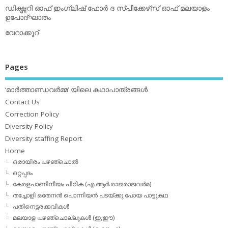
ഡിക്ഷ്ണറി ഓഫ് ഇംഗ്ലിഷ് ഫോര്‍ ദ സ്പീക്കേഴ്‌സ് ഓഫ് മലയാളം
ഉപോദ്ഘാതം
വേറാക്കൂറ്
Pages
‘മാര്‍ത്താണ്ഡവര്‍മ്മ’ യിലെ കഥാപാത്രങ്ങള്‍
Contact Us
Correction Policy
Diversity Policy
Diversity staffing Report
Home
ഒരായിരം പഴഞ്ചൊല്‍
ഒറ്റപ്പദം
കേരളപാണിനീയം പീഠിക (എ.ആര്‍.രാജരാജവര്‍മ)
തച്ചോളി ഒതേനൻ പൊന്നിയൻ പടയ്‌ക്കു പോയ പാട്ടുകഥ
പതിനെട്ടരക്കവികള്‍
മലയാള പഴഞ്ചൊല്ലുകള്‍ (ഇ,ഈ)