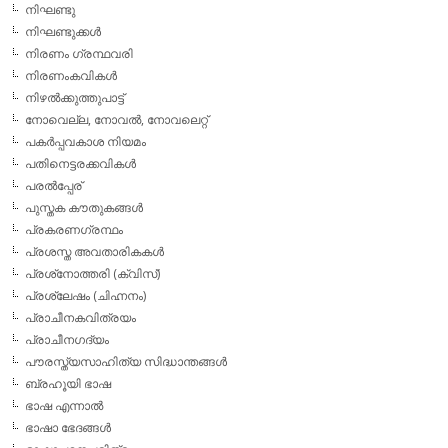
നിഘണ്ടു
നിഘണ്ടുക്കള്‍
നിരണം ഗ്രന്ഥവരി
നിരണംകവികള്‍
നിഴല്‍ക്കുത്തുപാട്ട്
നോവെല്ല, നോവല്‍, നോവലെറ്റ്
പകര്‍പ്പവകാശ നിയമം
പതിനെട്ടരക്കവികള്‍
പരല്‍പ്പേര്
പുസ്തക കൗതുകങ്ങള്‍
പ്രകരണഗ്രന്ഥം
പ്രശസ്ത അവതാരികകള്‍
പ്രശ്‌നോത്തരി (ക്വിസ്)
പ്രശ്ലേഷം (ചിഹ്നനം)
പ്രാചീനകവിത്രയം
പ്രാചീനഗദ്യം
പൗരസ്ത്യസാഹിത്യ സിദ്ധാന്തങ്ങള്‍
ബ്രഹൂയി ഭാഷ
ഭാഷ എന്നാല്‍
ഭാഷാ ഭേദങ്ങള്‍