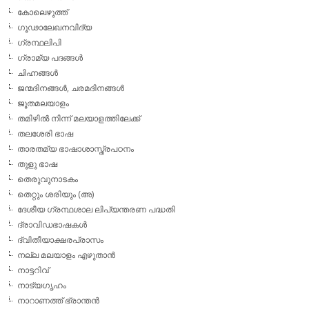
കോലെഴുത്ത്
ഗൂഢാലേഖനവിദ്യ
ഗ്രന്ഥലിപി
ഗ്രാമ്യ പദങ്ങള്‍
ചിഹ്നങ്ങള്‍
ജന്മദിനങ്ങള്‍, ചരമദിനങ്ങള്‍
ജൂതമലയാളം
തമിഴില്‍ നിന്ന് മലയാളത്തിലേക്ക്
തലശേരി ഭാഷ
താരതമ്യ ഭാഷാശാസ്ത്രപഠനം
തുളു ഭാഷ
തെരുവുനാടകം
തെറ്റും ശരിയും (അ)
ദേശീയ ഗ്രന്ഥശാല ലിപ്യന്തരണ പദ്ധതി
ദ്രാവിഡഭാഷകള്‍
ദ്വിതീയാക്ഷരപ്രാസം
നല്ല മലയാളം എഴുതാന്‍
നാട്ടറിവ്
നാട്യഗൃഹം
നാറാണത്ത് ഭ്രാന്തന്‍