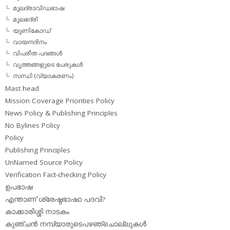
മൂലദ്രാവിഡഭാഷ
മൂലഭദ്രി
യൂണികോഡ്
വായനദിനം
വിപരീത പദങ്ങള്‍
വൃത്തങ്ങളുടെ പേരുകള്‍
സന്ധി (വ്യാകരണം)
Mast head
Mission Coverage Priorities Policy
News Policy & Publishing Principles
No Bylines Policy
Policy
Publishing Principles
UnNamed Source Policy
Verification Fact-checking Policy
ഉപഭാഷ
എന്താണ് ശ്രേഷ്ഠഭാഷാ പദവി?
കാക്കാരിശ്ശി നാടകം
കുഞ്ചന്‍ നമ്പ്യാരുടെപഴഞ്ചൊല്ലുകള്‍