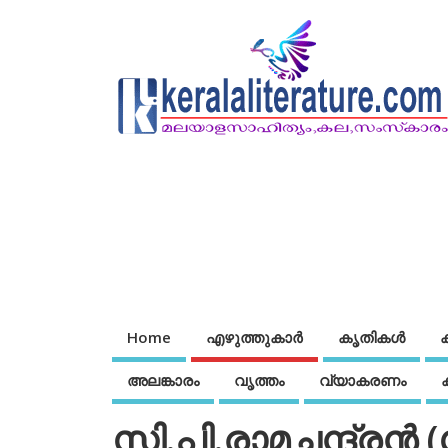
Home
എഴുത്തുകാര്‍
കൃതികൾ
അലങ്കാരം
വൃത്തം
വ്യാകരണം
സി.പി.രാമചന്ദ്രന്