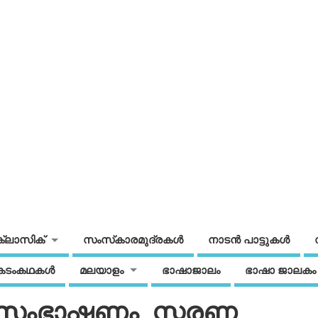
ക്ലാസിക്
സംസ്‌കാരമുദ്രകള്‍
നാടന്‍ പാട്ടുകള്‍
കടംകഥകള്‍
മലയാളം
ഭാഷാജാലം
ഭാഷാ ജാലകം
‍ (സംഭാഷണം, സ്മരണ,