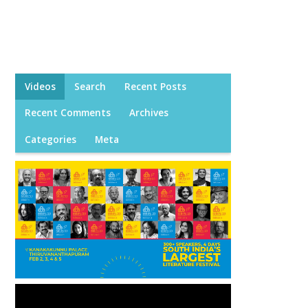
Videos
Search
Recent Posts
Recent Comments
Archives
Categories
Meta