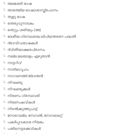
തലശേരി ഭാഷ
താരതമ്യ ഭാഷാശാസ്ത്രപഠനം
തുളു ഭാഷ
തെരുവുനാടകം
തെറ്റും ശരിയും (അ)
ദേശീയ ഗ്രന്ഥശാല ലിപ്യന്തരണ പദ്ധതി
ദ്രാവിഡഭാഷകള്‍
ദ്വിതീയാക്ഷരപ്രാസം
നല്ല മലയാളം എഴുതാന്‍
നാട്ടറിവ്
നാട്യഗൃഹം
നാറാണത്ത് ഭ്രാന്തന്‍
നിഘണ്ടു
നിഘണ്ടുക്കള്‍
നിരണം ഗ്രന്ഥവരി
നിരണംകവികള്‍
നിഴല്‍ക്കുത്തുപാട്ട്
നോവെല്ല, നോവല്‍, നോവലെറ്റ്
പകര്‍പ്പവകാശ നിയമം
പതിനെട്ടരക്കവികള്‍