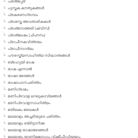
പരല്‍പ്പേര്
പുസ്തക കൗതുകങ്ങള്‍
പ്രകരണഗ്രന്ഥം
പ്രശസ്ത അവതാരികകള്‍
പ്രശ്‌നോത്തരി (ക്വിസ്)
പ്രശ്ലേഷം (ചിഹ്നനം)
പ്രാചീനകവിത്രയം
പ്രാചീനഗദ്യം
പൗരസ്ത്യസാഹിത്യ സിദ്ധാന്തങ്ങള്‍
ബ്രഹൂയി ഭാഷ
ഭാഷ എന്നാല്‍
ഭാഷാ ഭേദങ്ങള്‍
ഭാഷാപഠനചരിത്രം
മണിഗ്രാമം
മണിപ്രവാള ലഘുകാവ്യങ്ങള്‍
മണിപ്രവാളസാഹിത്യം
മതിലകം രേഖകള്‍
മലയാളം അച്ചടിയുടെ ചരിത്രം
മലയാളം ബ്രിട്ടാനിക്ക
മലയാള ഭാഷാഭേദങ്ങള്‍
മലയാളം യൂണിക്കോഡും വിക്കീപീഡിയയും