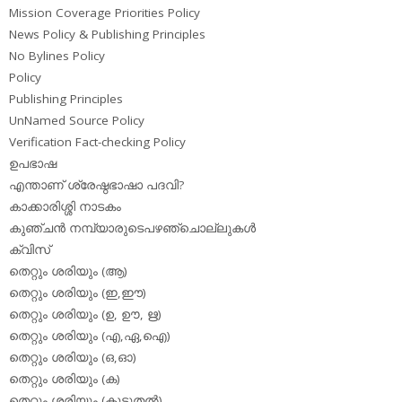
Mission Coverage Priorities Policy
News Policy & Publishing Principles
No Bylines Policy
Policy
Publishing Principles
UnNamed Source Policy
Verification Fact-checking Policy
ഉപഭാഷ
എന്താണ് ശ്രേഷ്ഠഭാഷാ പദവി?
കാക്കാരിശ്ശി നാടകം
കുഞ്ചന്‍ നമ്പ്യാരുടെപഴഞ്ചൊല്ലുകള്‍
ക്വിസ്
തെറ്റും ശരിയും (ആ)
തെറ്റും ശരിയും (ഇ,ഈ)
തെറ്റും ശരിയും (ഉ, ഊ, ഋ)
തെറ്റും ശരിയും (എ,ഏ,ഐ)
തെറ്റും ശരിയും (ഒ,ഓ)
തെറ്റും ശരിയും (ക)
തെറ്റും ശരിയും (കൂടുതല്‍)