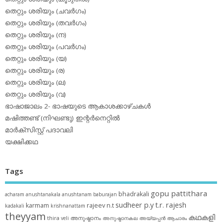
തെറ്റും ശരിയും (ചവര്‍ഗം)
തെറ്റും ശരിയും (തവര്‍ഗം)
തെറ്റും ശരിയും (ന)
തെറ്റും ശരിയും (പവര്‍ഗം)
തെറ്റും ശരിയും (യ)
തെറ്റും ശരിയും (ര)
തെറ്റും ശരിയും (ല)
തെറ്റും ശരിയും (വ)
ഭാഷാജാലം 2- ഭാഷയുടെ ആകാശക്കാഴ്ചകള്‍
മഷിത്തണ്ട് (നിഘണ്ടു) ഇന്റര്‍നെറ്റില്‍
മാര്‍ക്‌സിസ്റ്റ് പദാവലി
യക്ഷിക്കഥ
Tags
gopu pattithara
bhadrakali
acharam
anushtanakala
anushtanam
baburajan
sudheer p.y
t.r. rajesh
karmam
rajeev n.t
kadakali
krishnanattam
theyyam
കഥകളി
thira
അനുഷ്ഠാനം
veli
അനുഷ്ഠാനകല
അയ്യപ്പന്‍
ആചാരം