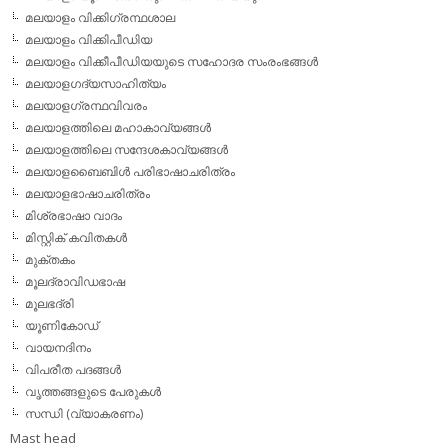
മലയാളം വിക്കിഗ്രന്ഥശാല
മലയാളം വിക്കിപീഡിയ
മലയാളം വിക്കീപീഡിയയുടെ സഹോദര സംരംഭങ്ങള്‍
മലയാളഗദ്യസാഹിത്യം
മലയാളഗ്രന്ഥവിവരം
മലയാളത്തിലെ മഹാകാവ്യങ്ങള്‍
മലയാളത്തിലെ സന്ദേശകാവ്യങ്ങള്‍
മലയാളബൈബിള്‍ പരിഭാഷാചരിത്രം
മലയാളഭാഷാചരിത്രം
മിശ്രഭാഷാ വാദം
മിസ്റ്റിക് കവിതകള്‍
മുക്തകം
മൂലദ്രാവിഡഭാഷ
മൂലഭദ്രി
യൂണികോഡ്
വായനദിനം
വിപരീത പദങ്ങള്‍
വൃത്തങ്ങളുടെ പേരുകള്‍
സന്ധി (വ്യാകരണം)
Mast head