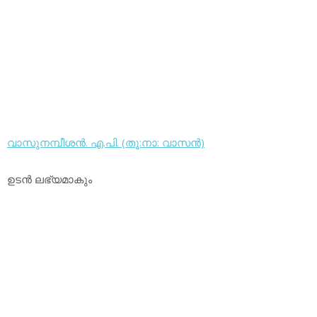
വാസുനമ്പീശന്‍. എ.പി. (തൂ:നാ: വാസന്‍)
ഉടന്‍ ലഭ്യമാകും