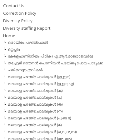
Contact Us
Correction Policy
Diversity Policy
Diversity staffing Report
Home
ഒരായിരം പഴഞ്ചൊല്‍
ഒറ്റപ്പദം
കേരളപാണിനീയം പീഠിക (എ.ആര്‍.രാജരാജവര്‍മ)
തച്ചോളി ഒതേനൻ പൊന്നിയൻ പടയ്‌ക്കു പോയ പാട്ടുകഥ
പതിനെട്ടരക്കവികള്‍
മലയാള പഴഞ്ചൊല്ലുകള്‍ (ഇ,ഈ)
മലയാള പഴഞ്ചൊല്ലുകള്‍ (ഉ,ഊ,എ)
മലയാള പഴഞ്ചൊല്ലുകള്‍ (ക)
മലയാള പഴഞ്ചൊല്ലുകള്‍ (ച)
മലയാള പഴഞ്ചൊല്ലുകള്‍ (ത)
മലയാള പഴഞ്ചൊല്ലുകള്‍ (ന)
മലയാള പഴഞ്ചൊല്ലുകള്‍ (പ,ബ,ഭ)
മലയാള പഴഞ്ചൊല്ലുകള്‍ (മ)
മലയാള പഴഞ്ചൊല്ലുകള്‍ (ര,വ,ശ,സ)
മലയാള പഴഞ്ചൊല്ലുകൾ (അ, ആ)