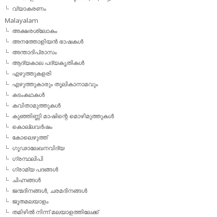
വ്യാകരണം
Malayalam
അക്ഷരശ്ലോകം
അനത്തോളിയന്‍ ഭാഷകള്‍
അന്താദിപ്രാസം
ആദ്യകാല പദ്യകൃതികള്‍
എഴുത്തുകളരി
എഴുത്തുകാരും തൂലികാനാമവും
കടംകഥകള്‍
കവിതാമുത്തുകള്‍
കുഞ്ഞിണ്ണി മാഷിന്റെ മൊഴിമുത്തുകള്‍
കൊല്ലവര്‍ഷം
കോലെഴുത്ത്
ഗൂഢാലേഖനവിദ്യ
ഗ്രന്ഥലിപി
ഗ്രാമ്യ പദങ്ങള്‍
ചിഹ്നങ്ങള്‍
ജന്മദിനങ്ങള്‍, ചരമദിനങ്ങള്‍
ജൂതമലയാളം
തമിഴില്‍ നിന്ന് മലയാളത്തിലേക്ക്