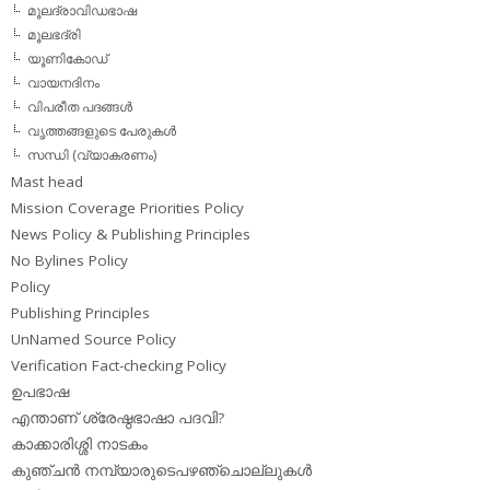
മൂലദ്രാവിഡഭാഷ
മൂലഭദ്രി
യൂണികോഡ്
വായനദിനം
വിപരീത പദങ്ങള്‍
വൃത്തങ്ങളുടെ പേരുകള്‍
സന്ധി (വ്യാകരണം)
Mast head
Mission Coverage Priorities Policy
News Policy & Publishing Principles
No Bylines Policy
Policy
Publishing Principles
UnNamed Source Policy
Verification Fact-checking Policy
ഉപഭാഷ
എന്താണ് ശ്രേഷ്ഠഭാഷാ പദവി?
കാക്കാരിശ്ശി നാടകം
കുഞ്ചന്‍ നമ്പ്യാരുടെപഴഞ്ചൊല്ലുകള്‍