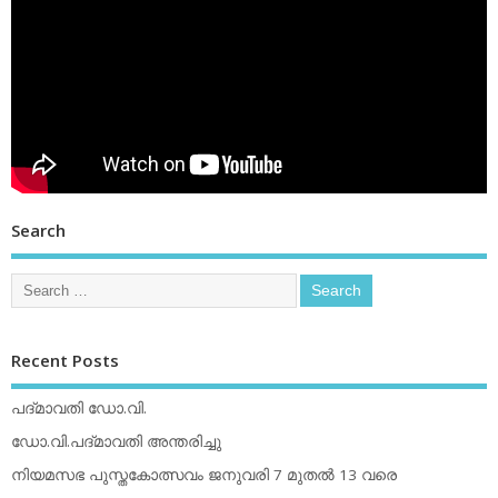
Search
Recent Posts
പദ്മാവതി ഡോ.വി.
ഡോ.വി.പദ്മാവതി അന്തരിച്ചു
നിയമസഭ പുസ്തകോത്സവം ജനുവരി 7 മുതല്‍ 13 വരെ