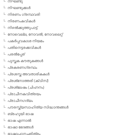
നിഘണ്ടു
നിഘണ്ടുക്കള്‍
നിരണം ഗ്രന്ഥവരി
നിരണംകവികള്‍
നിഴല്‍ക്കുത്തുപാട്ട്
നോവെല്ല, നോവല്‍, നോവലെറ്റ്
പകര്‍പ്പവകാശ നിയമം
പതിനെട്ടരക്കവികള്‍
പരല്‍പ്പേര്
പുസ്തക കൗതുകങ്ങള്‍
പ്രകരണഗ്രന്ഥം
പ്രശസ്ത അവതാരികകള്‍
പ്രശ്‌നോത്തരി (ക്വിസ്)
പ്രശ്ലേഷം (ചിഹ്നനം)
പ്രാചീനകവിത്രയം
പ്രാചീനഗദ്യം
പൗരസ്ത്യസാഹിത്യ സിദ്ധാന്തങ്ങള്‍
ബ്രഹൂയി ഭാഷ
ഭാഷ എന്നാല്‍
ഭാഷാ ഭേദങ്ങള്‍
ഭാഷാപഠനചരിത്രം