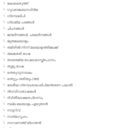
കോലെഴുത്ത്
ഗൂഢാലേഖനവിദ്യ
ഗ്രന്ഥലിപി
ഗ്രാമ്യ പദങ്ങള്‍
ചിഹ്നങ്ങള്‍
ജന്മദിനങ്ങള്‍, ചരമദിനങ്ങള്‍
ജൂതമലയാളം
തമിഴില്‍ നിന്ന് മലയാളത്തിലേക്ക്
തലശേരി ഭാഷ
താരതമ്യ ഭാഷാശാസ്ത്രപഠനം
തുളു ഭാഷ
തെരുവുനാടകം
തെറ്റും ശരിയും (അ)
ദേശീയ ഗ്രന്ഥശാല ലിപ്യന്തരണ പദ്ധതി
ദ്രാവിഡഭാഷകള്‍
ദ്വിതീയാക്ഷരപ്രാസം
നല്ല മലയാളം എഴുതാന്‍
നാട്ടറിവ്
നാട്യഗൃഹം
നാറാണത്ത് ഭ്രാന്തന്‍