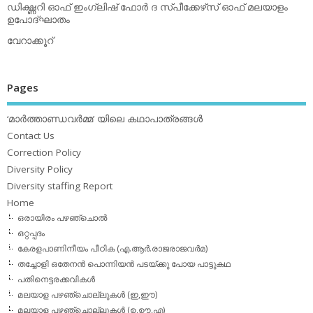
ഡിക്ഷ്ണറി ഓഫ് ഇംഗ്ലിഷ് ഫോര്‍ ദ സ്പീക്കേഴ്‌സ് ഓഫ് മലയാളം
ഉപോദ്ഘാതം
വേറാക്കൂറ്
Pages
‘മാര്‍ത്താണ്ഡവര്‍മ്മ’ യിലെ കഥാപാത്രങ്ങള്‍
Contact Us
Correction Policy
Diversity Policy
Diversity staffing Report
Home
ഒരായിരം പഴഞ്ചൊല്‍
ഒറ്റപ്പദം
കേരളപാണിനീയം പീഠിക (എ.ആര്‍.രാജരാജവര്‍മ)
തച്ചോളി ഒതേനൻ പൊന്നിയൻ പടയ്‌ക്കു പോയ പാട്ടുകഥ
പതിനെട്ടരക്കവികള്‍
മലയാള പഴഞ്ചൊല്ലുകള്‍ (ഇ,ഈ)
മലയാള പഴഞ്ചൊല്ലുകള്‍ (ഉ,ഊ,എ)