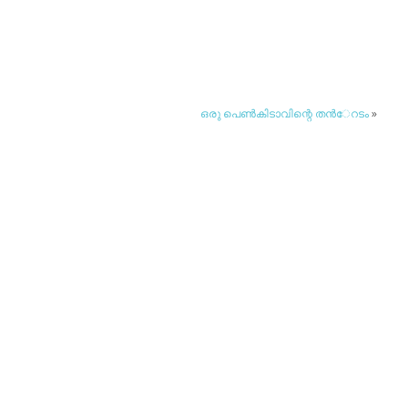
ഒരു പെണ്‍കിടാവിന്റെ തന്‍േറടം
»