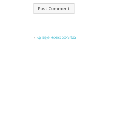
«
എ.ആര്‍. രാജരാജവര്‍മ്മ