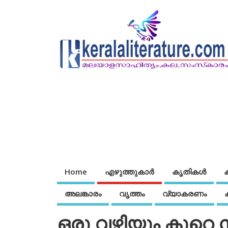
Home
എഴുത്തുകാര്‍
കൃതികൾ
അലങ്കാരം
വൃത്തം
വ്യാകരണം
ഒരു വഴിയും കുറെ ന