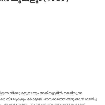
ീഴുന്ന നിഴലുകളുടെയും അതിനുള്ളില്‍ തെളിയുന്ന
െ നിഴലുകളും. കോളേജ് പഠനകാലത്ത് അടുക്കാന്‍ ശ്രമിച്ച
്ചു. അന്തര്‍മുഖിയും കവിതയെഴുതുന്നവളുമായ രമണി