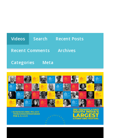
Videos
Search
Recent Posts
Recent Comments
Archives
Categories
Meta