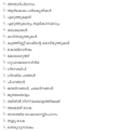
അന്താദിപ്രാസം
ആദ്യകാല പദ്യകൃതികള്‍
എഴുത്തുകളരി
എഴുത്തുകാരും തൂലികാനാമവും
കടംകഥകള്‍
കവിതാമുത്തുകള്‍
കുഞ്ഞിണ്ണി മാഷിന്റെ മൊഴിമുത്തുകള്‍
കൊല്ലവര്‍ഷം
കോലെഴുത്ത്
ഗൂഢാലേഖനവിദ്യ
ഗ്രന്ഥലിപി
ഗ്രാമ്യ പദങ്ങള്‍
ചിഹ്നങ്ങള്‍
ജന്മദിനങ്ങള്‍, ചരമദിനങ്ങള്‍
ജൂതമലയാളം
തമിഴില്‍ നിന്ന് മലയാളത്തിലേക്ക്
തലശേരി ഭാഷ
താരതമ്യ ഭാഷാശാസ്ത്രപഠനം
തുളു ഭാഷ
തെരുവുനാടകം