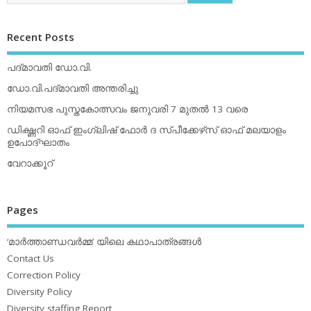
Recent Posts
പദ്മാവതി ഡോ.വി.
ഡോ.വി.പദ്മാവതി അന്തരിച്ചു
നിയമസഭ പുസ്തകോത്സവം ജനുവരി 7 മുതല്‍ 13 വരെ
ഡിക്ഷ്ണറി ഓഫ് ഇംഗ്ലിഷ് ഫോര്‍ ദ സ്പീക്കേഴ്‌സ് ഓഫ് മലയാളം
ഉപോദ്ഘാതം
വേറാക്കൂറ്
Pages
‘മാര്‍ത്താണ്ഡവര്‍മ്മ’ യിലെ കഥാപാത്രങ്ങള്‍
Contact Us
Correction Policy
Diversity Policy
Diversity staffing Report