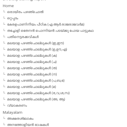
Home
ഒരായിരം പഴഞ്ചൊല്‍
ഒറ്റപ്പദം
കേരളപാണിനീയം പീഠിക (എ.ആര്‍.രാജരാജവര്‍മ)
തച്ചോളി ഒതേനൻ പൊന്നിയൻ പടയ്‌ക്കു പോയ പാട്ടുകഥ
പതിനെട്ടരക്കവികള്‍
മലയാള പഴഞ്ചൊല്ലുകള്‍ (ഇ,ഈ)
മലയാള പഴഞ്ചൊല്ലുകള്‍ (ഉ,ഊ,എ)
മലയാള പഴഞ്ചൊല്ലുകള്‍ (ക)
മലയാള പഴഞ്ചൊല്ലുകള്‍ (ച)
മലയാള പഴഞ്ചൊല്ലുകള്‍ (ത)
മലയാള പഴഞ്ചൊല്ലുകള്‍ (ന)
മലയാള പഴഞ്ചൊല്ലുകള്‍ (പ,ബ,ഭ)
മലയാള പഴഞ്ചൊല്ലുകള്‍ (മ)
മലയാള പഴഞ്ചൊല്ലുകള്‍ (ര,വ,ശ,സ)
മലയാള പഴഞ്ചൊല്ലുകൾ (അ, ആ)
വ്യാകരണം
Malayalam
അക്ഷരശ്ലോകം
അനത്തോളിയന്‍ ഭാഷകള്‍