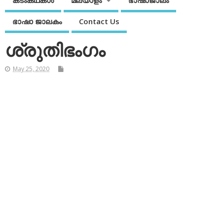
കടംകഥകള്‍
മലയാളം
ഭാഷാജാലം
ഭാഷാ ജാലകം
Contact Us
ശ്രുതിഭംഗം
May 25, 2020