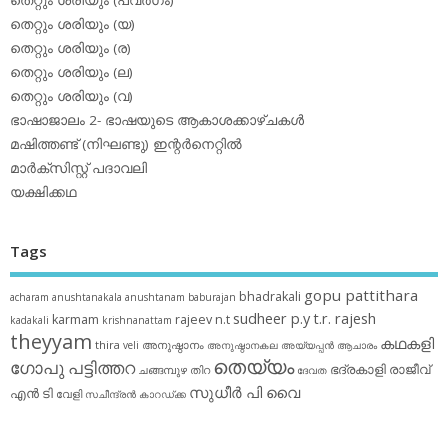
തെറ്റും ശരിയും (യ)
തെറ്റും ശരിയും (ര)
തെറ്റും ശരിയും (ല)
തെറ്റും ശരിയും (വ)
ഭാഷാജാലം 2- ഭാഷയുടെ ആകാശക്കാഴ്ചകള്‍
മഷിത്തണ്ട് (നിഘണ്ടു) ഇന്റര്‍നെറ്റില്‍
മാര്‍ക്‌സിസ്റ്റ് പദാവലി
യക്ഷിക്കഥ
Tags
gopu pattithara
bhadrakali
acharam
anushtanakala
anushtanam
baburajan
sudheer p.y
t.r. rajesh
karmam
rajeev n.t
kadakali
krishnanattam
theyyam
കഥകളി
thira
അനുഷ്ഠാനം
veli
അനുഷ്ഠാനകല
അയ്യപ്പന്‍
ആചാരം
തെയ്യം
ഗോപു പട്ടിത്തറ
ഭദ്രകാളി
രാജീവ്
ചങ്ങമ്പുഴ
തിറ
ദേവത
സുധീര്‍ പി വൈ
എൻ ടി
വേളി
സചീന്ദ്രന്‍ കാറഡ്ക്ക