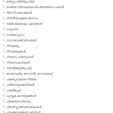
തെറ്റും ശരിയും (അ)
ദേശീയ ഗ്രന്ഥശാല ലിപ്യന്തരണ പദ്ധതി
ദ്രാവിഡഭാഷകള്‍
ദ്വിതീയാക്ഷരപ്രാസം
നല്ല മലയാളം എഴുതാന്‍
നാട്ടറിവ്
നാട്യഗൃഹം
നാറാണത്ത് ഭ്രാന്തന്‍
നിഘണ്ടു
നിഘണ്ടുക്കള്‍
നിരണം ഗ്രന്ഥവരി
നിരണംകവികള്‍
നിഴല്‍ക്കുത്തുപാട്ട്
നോവെല്ല, നോവല്‍, നോവലെറ്റ്
പകര്‍പ്പവകാശ നിയമം
പതിനെട്ടരക്കവികള്‍
പരല്‍പ്പേര്
പുസ്തക കൗതുകങ്ങള്‍
പ്രകരണഗ്രന്ഥം
പ്രശസ്ത അവതാരികകള്‍
പ്രശ്‌നോത്തരി (ക്വിസ്)