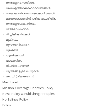
മലയാളഗ്രന്ഥവിവരം
മലയാളത്തിലെ മഹാകാവ്യങ്ങള്‍
മലയാളത്തിലെ സന്ദേശകാവ്യങ്ങള്‍
മലയാളബൈബിള്‍ പരിഭാഷാചരിത്രം
മലയാളഭാഷാചരിത്രം
മിശ്രഭാഷാ വാദം
മിസ്റ്റിക് കവിതകള്‍
മുക്തകം
മൂലദ്രാവിഡഭാഷ
മൂലഭദ്രി
യൂണികോഡ്
വായനദിനം
വിപരീത പദങ്ങള്‍
വൃത്തങ്ങളുടെ പേരുകള്‍
സന്ധി (വ്യാകരണം)
Mast head
Mission Coverage Priorities Policy
News Policy & Publishing Principles
No Bylines Policy
Policy