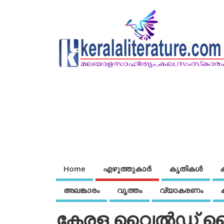
Home
എഴുത്തുകാര്‍
കൃതികൾ
അലങ്കാരം
വൃത്തം
വ്യാകരണം
കേരള വൈല്‍ഡ് ലൈഫ